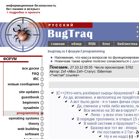
информационная безопасность
без паники и всерьез
подробно о проекте
главная
обзор
RSN
блог
библиотека
bugtraq.ru
/
форум
/
programming
Напоминаю, что масса вопросов по функционирова
ФОРУМ
Новичкам также крайне полезно ознакомиться с
дан
Поюзаем.
27.10.12 05:55
Число просмотров: 5762
все доски
Автор: Zef <Alloo Zef> Статус: Elderman
FAQ
<
"чистая" ссылка
>
IRC
новые сообщения
site updates
[C++] Кто-нить разбирал сырцы браузеров?
-
guestbook
Ах да, возможно, и велосипед не придётся 
А вот было дело - я о таких фичах спра
beginners
Да, глючное у тебя либо железо, ли
sysadmin
Все железо на 30 км в округе?
programming
Легко - у всех этих тачек е
operating systems
В порядке троллинга: я открыл 15 
В какой системе и браузере?
-
theory
Бразер все тот же - ёпера. 
web building
Не поставлю я 2 Гиг
-
Z
software
Ну и не надо)
(-)
-
F