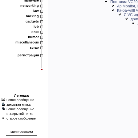
hardware
Поставил VC200
networking
ApiMonitor,
Ка-ра-ул!!!
law
С VC ид
hacking
дол
gadgets
job
dnet
humor
miscellaneous
scrap
регистрация
Легенда:
новое сообщение
закрытая нитка
новое сообщение
в закрытой нитке
старое сообщение
мини-реклама