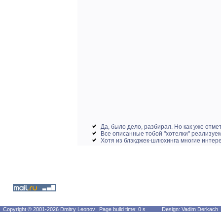
Да, было дело, разбирал. Но как уже отме
Все описанные тобой "хотелки" реализуем
Хотя из блэкджек-шлюхинга многие интере
Copyright © 2001-2026 Dmitry Leonov
Page build time: 0 s
Design: Vadim Derkach