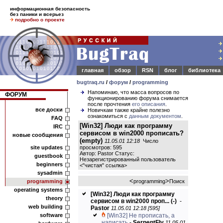
информационная безопасность
без паники и всерьез
подробно о проекте
главная
обзор
RSN
блог
библиотека
bugtraq.ru
/
форум
/
programming
Напоминаю, что масса вопросов по
ФОРУМ
функционированию форума снимается
после прочтения
его описания
.
все доски
Новичкам также крайне полезно
ознакомиться с
данным документом
.
FAQ
[Win32] Люди как программу
IRC
сервисом в win2000 прописать?
новые сообщения
(empty)
11.05.01 12:18
Число
site updates
просмотров: 595
Автор: Pastor Статус:
guestbook
Незарегистрированный пользователь
beginners
<
"чистая" ссылка
>
sysadmin
<
>
programming
programming
Поиск
operating systems
[Win32] Люди как программу
theory
сервисом в win2000 проп...
(-)
-
web building
Pastor
11.05.01 12:18 [595]
software
[Win32] Не прописать, а
написать
-
SerpentFly
11.05.01