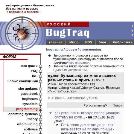
информационная безопасность
без паники и всерьез
подробно о проекте
главная
обзор
RSN
блог
библиотека
bugtraq.ru
/
форум
/
programming
Напоминаю, что масса вопросов по
ФОРУМ
функционированию форума снимается после
прочтения
его описания
.
все доски
Новичкам также крайне полезно ознакомиться
с
данным документом
.
FAQ
нужен бутманагер их много всяких
IRC
разных ставь и прись
13.05.01
новые сообщения
20:08
Число просмотров: 1133
Автор: vaborg <Israel Vaborg> Статус: Elderman
site updates
<
"чистая" ссылка
>
guestbook
> > очень интересно узнать
beginners
sysadmin
<
>
programming
Поиск
programming
Как установить вторую операционную
operating systems
систему на комп...
-
аа
13.05.01 18:21
theory
[1041]
web building
Есть прога для этого дела. Как
называется не помню, поищи
-
software
somoene
13.05.01 19:05 [1067]