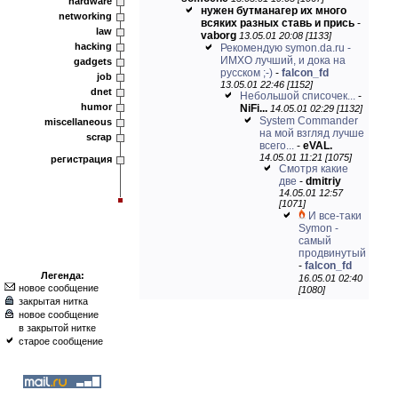
hardware
нужен бутманагер их много
networking
всяких разных ставь и прись
-
law
vaborg
13.05.01 20:08 [1133]
hacking
Рекомендую symon.da.ru -
ИМХО лучший, и дока на
gadgets
русском ;-)
-
falcon_fd
job
13.05.01 22:46 [1152]
dnet
Небольшой списочек...
-
humor
NiFi...
14.05.01 02:29 [1132]
System Commander
miscellaneous
на мой взгляд лучше
scrap
всего...
-
eVAL.
14.05.01 11:21 [1075]
регистрация
Смотря какие
две
-
dmitriy
14.05.01 12:57
[1071]
И все-таки
Symon -
самый
продвинутый
-
falcon_fd
Легенда:
16.05.01 02:40
новое сообщение
[1080]
закрытая нитка
новое сообщение
в закрытой нитке
старое сообщение