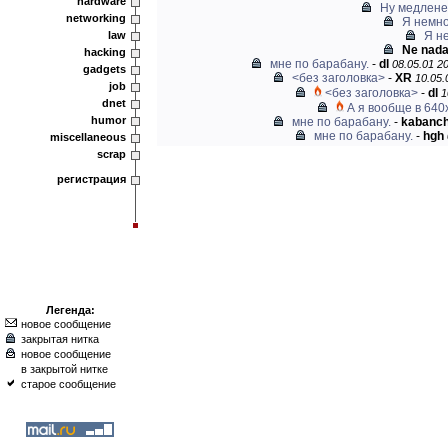
hardware
Ну медленее
networking
Я немно
law
Я н
Ne nada 
hacking
мне по барабану.
-
dl
08.05.01 20
gadgets
<без заголовка>
-
XR
10.05.
job
<без заголовка>
-
dl
1
dnet
А я вообще в 640х
humor
мне по барабану.
-
kabanch
мне по барабану.
-
hgh
miscellaneous
scrap
регистрация
Легенда:
новое сообщение
закрытая нитка
новое сообщение
в закрытой нитке
старое сообщение