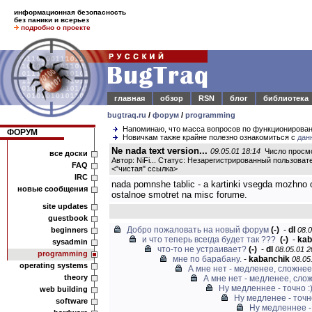
информационная безопасность
без паники и всерьез
подробно о проекте
главная
обзор
RSN
блог
библиотека
bugtraq.ru
/
форум
/
programming
Напоминаю, что масса вопросов по функционирова
ФОРУМ
Новичкам также крайне полезно ознакомиться с
дан
Ne nada text version...
09.05.01 18:14
Число просмо
все доски
Автор: NiFi... Статус: Незарегистрированный пользоват
FAQ
<
"чистая" ссылка
>
IRC
nada pomnshe tablic - a kartinki vsegda mozhno ot
новые сообщения
ostalnoe smotret na misc forume.
site updates
guestbook
Добро пожаловать на новый форум
(-)
-
dl
beginners
08.0
и что теперь всегда будет так ???
(-)
-
kab
sysadmin
что-то не устраивает?
(-)
-
dl
08.05.01 2
programming
мне по барабану.
-
kabanchik
08.05
operating systems
А мне нет - медленее, сложне
theory
А мне нет - медленее, сл
Ну медленнее - точно :
web building
Ну медленее - точно
software
Ну медленнее - 