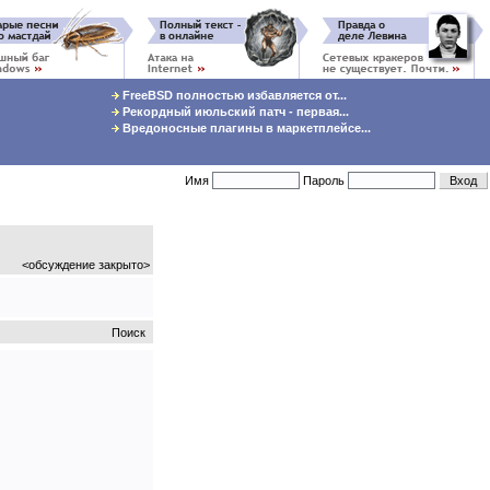
FreeBSD полностью избавляется от...
Рекордный июльский патч - первая...
Вредоносные плагины в маркетплейсе...
Имя
Пароль
<обсуждение закрыто>
Поиск