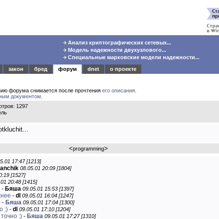
Анализ криптографических сетевых...
Модель надежности двухузлового...
Специальные марковские модели надежности...
закон
бред
форум
dnet
о проекте
нию форума снимается после прочтения
его описания
.
ным документом
.
тров: 1297
ель
kluchit...
<
>
programming
5.01 17:47 [1213]
anchik
08.05.01 20:09 [1804]
0:19 [1527]
.01 20:48 [1415]
е
-
Бяша
09.05.01 15:53 [1397]
ожнее
-
dl
09.05.01 16:04 [1247]
)
-
Бяша
09.05.01 17:04 [1300]
 :)
-
dl
09.05.01 17:10 [1204]
точно :)
-
Бяша
09.05.01 17:27 [1310]