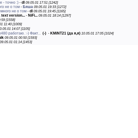
 - точно :)
-
dl
09.05.01 17:51 [1242]
го не о том
-
Бяша
09.05.01 19:33 [1272]
емного не о том
-
dl
09.05.01 19:45 [1165]
text version...
-
NiFi...
09.05.01 18:14 [1297]
:59 [1558]
01 11:40 [1009]
0.05.01 14:07 [1105]
480 работаю. :-) Факт...
(-)
-
KMiNT21 (да я,я)
10.05.01 17:05 [1024]
ik
09.05.01 00:50 [1593]
09.05.01 01:14 [1453]