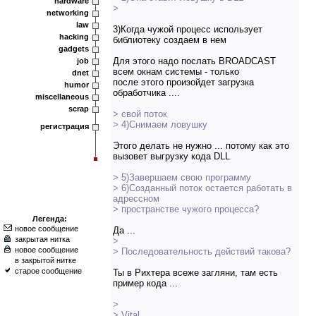
hardware
>
networking
law
3)Когда чужой процесс использует
hacking
библиотеку создаем в нем
gadgets
Для этого надо послать BROADCAST
job
всем окнам системы - только
dnet
после этого произойдет загрузка
humor
обработчика ....
miscellaneous
scrap
> свой поток
> 4)Снимаем ловушку
регистрация
Этого делать не нужно ... потому как это
вызовет выгрузку кода DLL
> 5)Завершаем свою программу
> 6)Созданный поток остается работать в
адрессном
> пространстве чужого процесса?
Легенда:
новое сообщение
Да ...
закрытая нитка
>
новое сообщение
> Последовательность действий такова?
в закрытой нитке
старое сообщение
Ты в Рихтера всеже загляни, там есть
пример кода ...
>
> Vital.