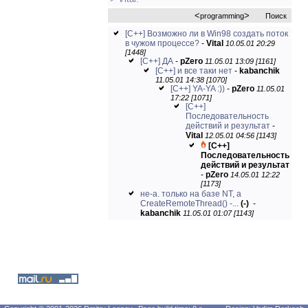
<
>
programming
Поиск
[C++] Возможно ли в Win98 создать поток
в чужом процессе?
-
Vital
10.05.01 20:29
[1448]
[C++] ДА
-
pZero
11.05.01 13:09 [1161]
[C++] и все таки нет
-
kabanchik
11.05.01 14:38 [1070]
[C++] YA-YA :))
-
pZero
11.05.01
17:22 [1071]
[C++]
Последовательность
действий и результат
-
Vital
12.05.01 04:56 [1143]
[C++]
Последовательность
действий и результат
-
pZero
14.05.01 12:22
[1173]
не-а. только на базе NT, а
CreateRemoteThread() -...
(-)
-
kabanchik
11.05.01 01:07 [1143]