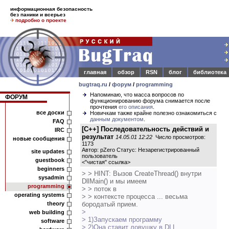
информационная безопасность
без паники и всерьез
подробно о проекте
главная
обзор
RSN
блог
библиотека
bugtraq.ru
/
форум
/
programming
Напоминаю, что масса вопросов по
ФОРУМ
функционированию форума снимается после
прочтения
его описания
.
все доски
Новичкам также крайне полезно ознакомиться с
данным документом
.
FAQ
[C++] Последовательность действий и
IRC
результат
14.05.01 12:22
Число просмотров:
новые сообщения
1173
Автор: pZero Статус: Незарегистрированный
site updates
пользователь
guestbook
<
"чистая" ссылка
>
beginners
> > HINT: Вызов CreateThread() внутри
sysadmin
DllMain() и мы имеем
programming
> > поток в
operating systems
> > контексте процесса ... весьма
theory
бородатый прием.
>
web building
> 1)Запускаем программу
software
> 2)Она ставит ловушку в DLL