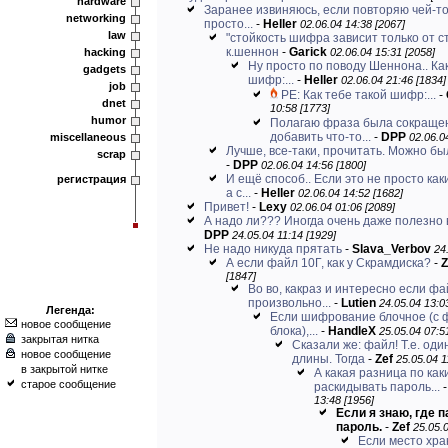
hardware
Заранее извиняюсь, если повторяю чей-то
networking
просто...
-
Heller
02.06.04 14:38 [2067]
law
"стойкость шифра зависит только от с
к.шеннон
-
Garick
hacking
02.06.04 15:31 [2058]
Ну просто по поводу Шеннона.. Ка
gadgets
шифр:...
-
Heller
02.06.04 21:46 [1834]
job
РЕ: Как тебе такой шифр:...
-
dnet
10:58 [1773]
humor
Полагаю фраза была сокраще
добавить что-то...
-
DPP
miscellaneous
02.06.0
Лучше, все-таки, прочитать. Можно был
scrap
-
DPP
02.06.04 14:56 [1800]
И ещё способ.. Если это не просто ка
регистрация
а с...
-
Heller
02.06.04 14:52 [1682]
Привет!
-
Lexy
02.06.04 01:06 [2089]
А надо ли??? Иногда очень даже полезно в
DPP
24.05.04 11:14 [1929]
Не надо никуда прятать
-
Slava_Verbov
24
А если файл 10Г, как у Скрамдиска?
-
Z
[1847]
Во во, какраз и интересно если фа
произвольно...
-
Lutien
24.05.04 13:0
Легенда:
Если шифрование блочное (с 
новое сообщение
блока),...
-
HandleX
25.05.04 07:5
закрытая нитка
Сказали же: файл! Т.е. оди
новое сообщение
длины. Тогда
-
Zef
25.05.04 1
в закрытой нитке
А какая разница по ка
старое сообщение
раскидывать пароль...
13:48 [1956]
Если я знаю, где п
пароль.
-
Zef
25.05.0
Если место хр