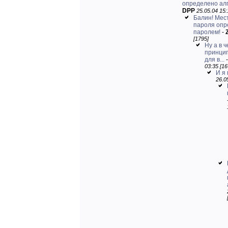
определено алг
DPP
25.05.04 15:
Балин! Мес
пароля опр
паролем!
-
[1795]
Ну а в 
принци
для в...
03:35 [16
И я 
26.0