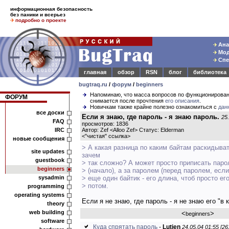
информационная безопасность
без паники и всерьез
подробно о проекте
Ана
Мод
Спе
главная
обзор
RSN
блог
библиотека
bugtraq.ru
/
форум
/
beginners
Напоминаю, что масса вопросов по функционирова
ФОРУМ
снимается после прочтения
его описания
.
Новичкам также крайне полезно ознакомиться с
дан
все доски
Если я знаю, где пароль - я знаю пароль.
25
FAQ
просмотров: 1836
IRC
Автор: Zef <Alloo Zef> Статус: Elderman
<
"чистая" ссылка
>
новые сообщения
> А какая разница по каким байтам раскидыва
site updates
зачем
guestbook
> так сложно? А может просто приписать паро
beginners
> (начало), а за паролем (перед паролем, если
sysadmin
> еще один байтик - его длина, чтоб просто ег
> потом.
programming
operating systems
Если я не знаю, где пароль - я не знаю его "в 
theory
web building
<
>
beginners
software
Куда спрятать пароль
-
Lutien
24.05.04 01:55 [26