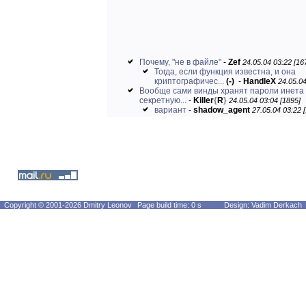
Почему, "не в файле"
-
Zef
24.05.04 03:22 [16
Тогда, если функция известна, и она
криптографичес...
(-)
-
HandleX
24.05.04
Вообще сами винды хранят пароли инета
секретную...
-
Killer
{
R
}
24.05.04 03:04 [1895]
вариант
-
shadow_agent
27.05.04 03:22 
Copyright © 2001-2026 Dmitry Leonov
Page build time: 0 s
Design: Vadim Derkach