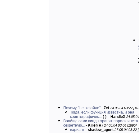
Почему, "не в файле"
-
Zef
24.05.04 03:22 [16
Тогда, если функция известна, и она
криптографичес...
(-)
-
HandleX
24.05.04
Вообще сами винды хранят пароли инета
секретную...
-
Killer
{
R
}
24.05.04 03:04 [1895]
вариант
-
shadow_agent
27.05.04 03:22 