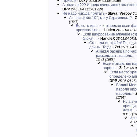
Привет!
-
Lexy
02.06.04 01:06 [2089]
А надо ли??? Иногда очень даже полезно в
DPP
24.05.04 11:14 [1929]
Не надо никуда прятать
-
Slava_Verbov
24
А если файл 10Г, как у Скрамдиска?
-
Z
[1847]
Во во, какраз и интересно если фа
произвольно...
-
Lutien
24.05.04 13:0
Если шифрование блочное (с 
блока),...
-
HandleX
25.05.04 07:5
Сказали же: файл! Т.е. оди
длины. Тогда
-
Zef
25.05.04 1
А какая разница по ка
раскидывать пароль...
13:48 [1956]
Если я знаю, где па
пароль.
-
Zef
25.05.0
Если место хр
определено алг
DPP
25.05.04 15:
Балин! Мес
пароля опр
паролем!
-
[1795]
Ну а в 
принци
для в...
03:35 [16
И я 
26.0