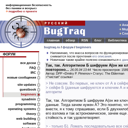
информационная безопасность
без паники и всерьез
подробно о проекте
Ана
Мод
Спе
главная
обзор
RSN
блог
библиотека
bugtraq.ru
/
форум
/
beginners
Напоминаю, что масса вопросов по функционирова
ФОРУМ
снимается после прочтения
его описания
.
Новичкам также крайне полезно ознакомиться с
дан
все доски
Так, так. Алгоритмом Б шифруем А(он же кл
FAQ
повтороно...
26.05.04 13:44
Число просмотров: 158
IRC
Автор: DPP <Dmitry P. Pimenov> Статус: The Elderman
<
"чистая" ссылка
>
новые сообщения
> Не совсем. Во первых, не ключ от А в сейфе
site updates
> сейфе Б (данные шифруются и ключем А и 
guestbook
алгоритм
beginners
sysadmin
Так, так. Алгоритмом Б шифруем А(он же ключ
programming
данные. Тогда зачем нужен А? Это понятно, ч
внести, я к тому спрашиваю, если Б двухкило
operating systems
его взлома и так астрономическое, зачем еще 
theory
стойкость и так удовлетворяет.
web building
software
> - только Б). Ломать последоватьльно все с