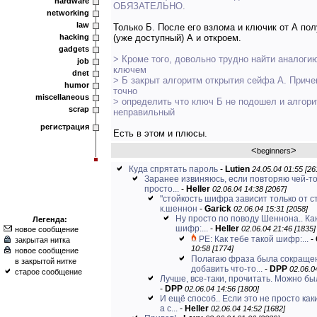
hardware
ОБЯЗАТЕЛЬНО.
networking
law
Только Б. После его взлома и ключик от А по
hacking
(уже доступный) А и откроем.
gadgets
> Кроме того, довольно трудно найти аналогию
job
ключем
dnet
> Б закрыт алгоритм открытия сейфа А. Прич
humor
точно
miscellaneous
> определить что ключ Б не подошел и алгор
scrap
неправильный
регистрация
Есть в этом и плюсы.
<
>
beginners
Куда спрятать пароль
-
Lutien
24.05.04 01:55 [26
Заранее извиняюсь, если повторяю чей-то
просто...
-
Heller
02.06.04 14:38 [2067]
"стойкость шифра зависит только от с
к.шеннон
-
Garick
02.06.04 15:31 [2058]
Ну просто по поводу Шеннона.. Ка
Легенда:
шифр:...
-
Heller
02.06.04 21:46 [1835]
новое сообщение
РЕ: Как тебе такой шифр:...
-
закрытая нитка
10:58 [1774]
новое сообщение
Полагаю фраза была сокраще
в закрытой нитке
добавить что-то...
-
DPP
02.06.0
старое сообщение
Лучше, все-таки, прочитать. Можно был
-
DPP
02.06.04 14:56 [1800]
И ещё способ.. Если это не просто ка
а с...
-
Heller
02.06.04 14:52 [1682]