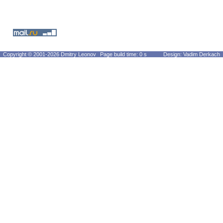
Copyright © 2001-2026 Dmitry Leonov
Page build time: 0 s
Design: Vadim Derkach