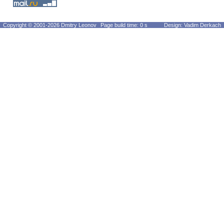
Copyright © 2001-2026 Dmitry Leonov
Page build time: 0 s
Design: Vadim Derkach