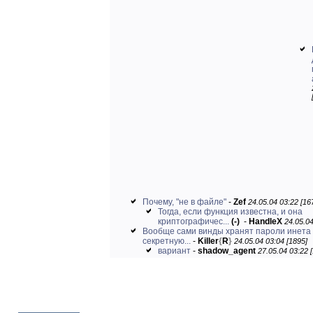
Почему, "не в файле"
-
Zef
24.05.04 03:22 [16
Тогда, если функция известна, и она
криптографичес...
(-)
-
HandleX
24.05.04
Вообще сами винды хранят пароли инета
секретную...
-
Killer
{
R
}
24.05.04 03:04 [1895]
вариант
-
shadow_agent
27.05.04 03:22 