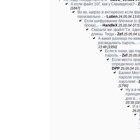
А если файл 10Г, как у Скрамдиска?
-
Z
[1847]
Во во, какраз и интересно если фа
произвольно...
-
Lutien
24.05.04 13:0
Если шифрование блочное (с 
блока),...
-
HandleX
25.05.04 07:5
Сказали же: файл! Т.е. оди
длины. Тогда
-
Zef
25.05.04 1
А какая разница по ка
раскидывать пароль...
13:48 [1956]
Если я знаю, где па
пароль.
-
Zef
25.05.0
Если место хр
определено алг
DPP
25.05.04 15:
Балин! Мес
пароля опр
паролем!
-
[1795]
Ну а в 
принци
для в...
03:35 [16
И я 
26.0