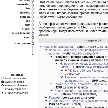
hardware
Этот ключь уже шифруется несиммитричным 
networking
получателя и присоединяется к зашифрованн
law
Из полученного сообщения выкусывается за
hacking
ключ и расшифровывается приват ключом пол
потом уже и само сообщение.
gadgets
job
А проверка идентичности (правильности расш
dnet
сообщения производится по CRC. Есть исходн
humor
программеры могут посмотреть и более точно 
miscellaneous
вопрос.
scrap
<
>
beginners
регистрация
Куда спрятать пароль
-
Lutien
24.05.04 01:55 [26
Заранее извиняюсь, если повторяю чей-то
просто...
-
Heller
02.06.04 14:38 [2067]
"стойкость шифра зависит только от
ключа" к.шеннон
-
Garick
02.06.04 15:31
Ну просто по поводу Шеннона.. Ка
шифр:...
-
Heller
02.06.04 21:46 [1834]
РЕ: Как тебе такой шифр:...
-
10:58 [1772]
Легенда:
Полагаю фраза была сокраще
новое сообщение
добавить что-то...
-
DPP
02.06.0
закрытая нитка
Лучше, все-таки, прочитать. Можно был
новое сообщение
-
DPP
02.06.04 14:56 [1800]
в закрытой нитке
И ещё способ.. Если это не просто ка
старое сообщение
а с...
-
Heller
02.06.04 14:52 [1682]
Привет!
-
Lexy
02.06.04 01:06 [2089]
А надо ли??? Иногда очень даже полезно в
DPP
24.05.04 11:14 [1929]
Не надо никуда прятать
-
Slava_Verbov
24