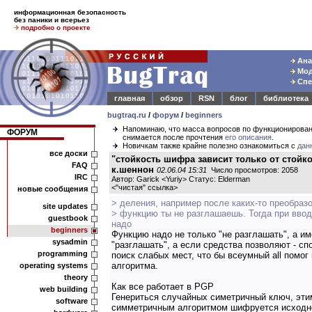
информационная безопасность
без паники и всерьез
подробно о проекте
Ана
Мод
Спе
главная
обзор
RSN
блог
библиотека
bugtraq.ru
/
форум
/
beginners
Напоминаю, что масса вопросов по функционирова
ФОРУМ
снимается после прочтения
его описания
.
Новичкам также крайне полезно ознакомиться с
дан
все доски
"стойкость шифра зависит только от стойк
FAQ
к.шеннон
02.06.04 15:31
Число просмотров: 2058
IRC
Автор: Garick <Yuriy> Статус: Elderman
<
"чистая" ссылка
>
новые сообщения
> деления, например после каких-то преобраз
site updates
> функцию ты не разглашаешь. Тогда при ввод
guestbook
надо
beginners
Функцию надо не только "не разглашать", а и
sysadmin
"разглашать", а если средства позволяют - сп
programming
поиск слабых мест, что бы всеумный all помог
алгоритма.
operating systems
theory
Как все работает в PGP
web building
Генериться случайных симетричный ключ, эти
software
симметричным алгоритмом шифруется исходн