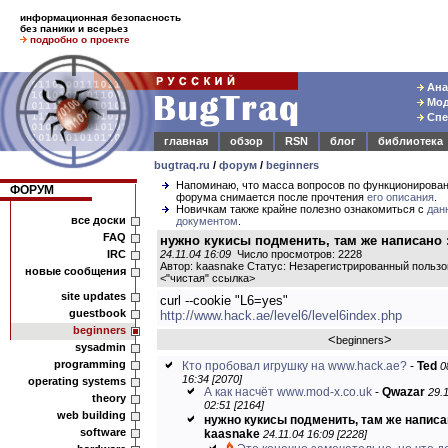
информационная безопасность
без паники и всерьез
подробно о проекте
Ана
Мод
Спе
главная
обзор
RSN
блог
библиотека
bugtraq.ru
/
форум
/
beginners
Напоминаю, что масса вопросов по функционирова
ФОРУМ
форума снимается после прочтения
его описания
.
Новичкам также крайне полезно ознакомиться с
дан
все доски
документом
.
FAQ
нужно кукисы подменить, там же написано :
IRC
24.11.04 16:09
Число просмотров: 2228
Автор: kaasnake Статус: Незарегистрированный польз
новые сообщения
<
"чистая" ссылка
>
site updates
curl --cookie "L6=yes"
guestbook
http://www.hack.ae/level6/level6index.php
beginners
<
>
beginners
sysadmin
programming
Кто пробовал игрушку на www.hack.ae?
-
Ted
0
16:34 [2070]
operating systems
А как насчёт www.mod-x.co.uk
-
Qwazar
29.
theory
02:51 [2164]
web building
нужно кукисы подменить, там же написан
software
kaasnake
24.11.04 16:09 [2228]