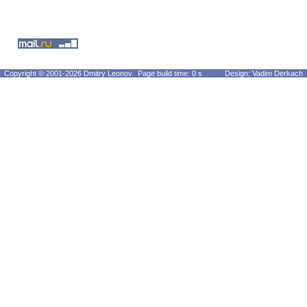
Copyright © 2001-2026 Dmitry Leonov
Page build time: 0 s
Design: Vadim Derkach