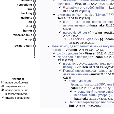
Это конечно замечательно, но что д
hardware
если нет...
-
Virusen
01.12.04 18:36 [2145]
networking
а нафига оно тебе?
[url]
[url]
-
ka
law
01.12.04 19:53 [2019]
hacking
а что значит "curl --cookie "L6=yes""???
gadgets
Ted
24.11.04 19:35 [2244]
curl - это curl, очень полезная вещ
job
автоматизации...
-
kaasnake
30.11.
dnet
[2126]
humor
на cookie L6=yes
(-)
-
team_reg
28.
miscellaneous
23:27 [2092]
на cookie L6=yes ???
(-)
-
team
scrap
28.11.04 23:29 [2010]
регистрация
Я-бы помог, да вот только никак не могу п
что за...
-
Virusen
22.11.04 13:01 [2051]
до 5-го дошёл
(-)
-
Virusen
30.11.04 20:3
NgSec давно проходил?
-
ZaDNiCa
22.
15:51 [2138]
нгсек-то.... уууу.... давно... года по
назад...
-
Virusen
26.11.04 19:04 [2046
Первый ngsec прошел полностью.
даже не начинал
-
amirul
22.11.04 1
[2234]
Легенда:
дошел до сюда
новое сообщение
http://quiz.ngsec.biz:8080/game1/
закрытая нитка
-
ZaDNiCa
29.11.04 11:26 [2135]
новое сообщение
упрощенный пример ошиб
в закрытой нитке
переполнения буфера :)
-
старое сообщение
kaasnake
30.11.04 13:59 [217
Пароль к первому уровню cisco 
Ted
22.11.04 21:09 [2187]