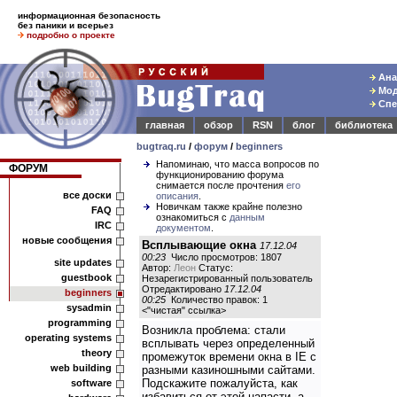
информационная безопасность
без паники и всерьез
подробно о проекте
Ана
Мод
Спе
главная
обзор
RSN
блог
библиотека
bugtraq.ru
/
форум
/
beginners
Напоминаю, что масса вопросов по
ФОРУМ
функционированию форума
снимается после прочтения
его
все доски
описания
.
Новичкам также крайне полезно
FAQ
ознакомиться с
данным
IRC
документом
.
новые сообщения
Всплывающие окна
17.12.04
00:23
Число просмотров: 1807
site updates
Автор:
Леон
Статус:
guestbook
Незарегистрированный пользователь
Отредактировано
17.12.04
beginners
00:25
Количество правок: 1
sysadmin
<
"чистая" ссылка
>
programming
Возникла проблема: стали
operating systems
всплывать через определенный
theory
промежуток времени окна в IE с
web building
разными казиношными сайтами.
Подскажите пожалуйста, как
software
избавиться от этой напасти, а