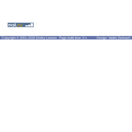
Copyright © 2001-2026 Dmitry Leonov
Page build time: 0 s
Design: Vadim Derkach