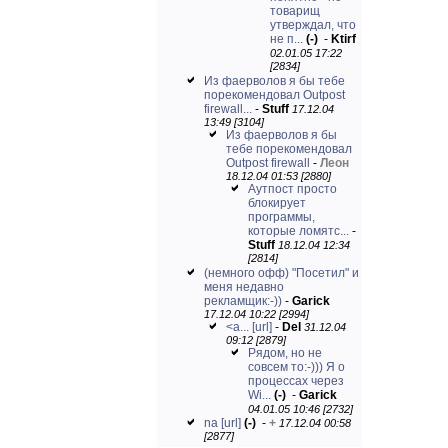
товарищ
утверждал, что
не п...
(-)
-
Ktirf
02.01.05 17:22
[2834]
Из фаерволов я бы тебе
порекомендовал Outpost
firewall...
-
Stuff
17.12.04
13:49 [3104]
Из фаерволов я бы
тебе порекомендовал
Outpost firewall
-
Леон
18.12.04 01:53 [2880]
Аутпост просто
блокирует
программы,
которые ломятс...
-
Stuff
18.12.04 12:34
[2814]
(немного офф) "Посетил" и
меня недавно
рекламщик:-))
-
Garick
17.12.04 10:22 [2994]
<a...
[url]
-
Del
31.12.04
09:12 [2879]
Рядом, но не
совсем то:-))) Я о
процессах через
Wi...
(-)
-
Garick
04.01.05 10:46 [2732]
na
[url]
(-)
-
+
17.12.04 00:58
[2877]