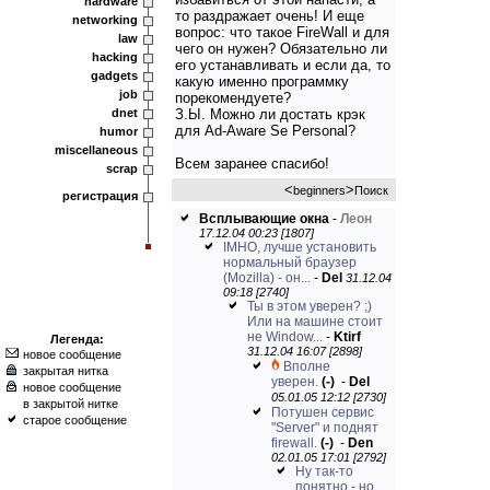
hardware
то раздражает очень! И еще
networking
вопрос: что такое FireWall и для
law
чего он нужен? Обязательно ли
hacking
его устанавливать и если да, то
gadgets
какую именно программку
job
порекомендуете?
dnet
З.Ы. Можно ли достать крэк
для Ad-Aware Se Personal?
humor
miscellaneous
Всем заранее спасибо!
scrap
<
>
beginners
Поиск
регистрация
Всплывающие окна
-
Леон
17.12.04 00:23 [1807]
IMHO, лучше установить
нормальный браузер
(Mozilla) - он...
-
Del
31.12.04
09:18 [2740]
Ты в этом уверен? ;)
Или на машине стоит
не Window...
-
Ktirf
Легенда:
31.12.04 16:07 [2898]
новое сообщение
Вполне
закрытая нитка
уверен.
(-)
-
Del
новое сообщение
05.01.05 12:12 [2730]
в закрытой нитке
Потушен сервис
старое сообщение
"Server" и поднят
firewall.
(-)
-
Den
02.01.05 17:01 [2792]
Ну так-то
понятно - но