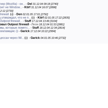
 (Mozilla) - он...
-
Del
31.12.04 09:18 [2740]
оит не Window...
-
Ktirf
31.12.04 16:07 [2898]
2:12 [2730]
rewall.
(-)
-
Den
02.01.05 17:01 [2792]
 утверждал, что не п...
(-)
-
Ktirf
02.01.05 17:22 [2835]
post firewall...
-
Stuff
17.12.04 13:49 [3104]
ал Outpost firewall
-
Леон
18.12.04 01:53 [2881]
мы, которые ломятс...
-
Stuff
18.12.04 12:34 [2814]
рекламщик:-))
-
Garick
17.12.04 10:22 [2994]
цессах через Wi...
(-)
-
Garick
04.01.05 10:46 [2732]