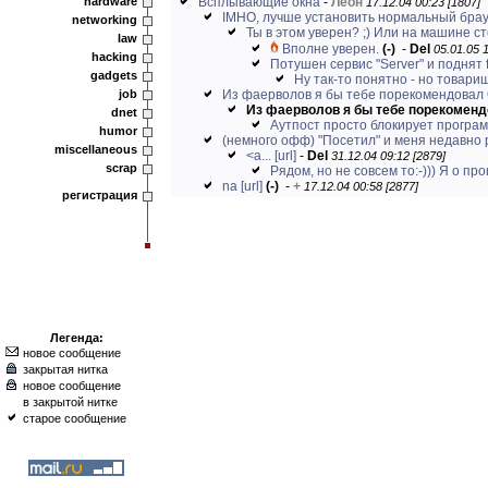
hardware
Всплывающие окна
-
Леон
17.12.04 00:23 [1807]
IMHO, лучше установить нормальный браузер
networking
Ты в этом уверен? ;) Или на машине ст
law
Вполне уверен.
(-)
-
Del
05.01.05 1
hacking
Потушен сервис "Server" и поднят fi
gadgets
Ну так-то понятно - но товарищ
job
Из фаерволов я бы тебе порекомендовал Out
Из фаерволов я бы тебе порекомендов
dnet
Аутпост просто блокирует програм
humor
(немного офф) "Посетил" и меня недавно 
miscellaneous
<a...
[url]
-
Del
31.12.04 09:12 [2879]
scrap
Рядом, но не совсем то:-))) Я о про
na
[url]
(-)
-
+
17.12.04 00:58 [2877]
регистрация
Легенда:
новое сообщение
закрытая нитка
новое сообщение
в закрытой нитке
старое сообщение