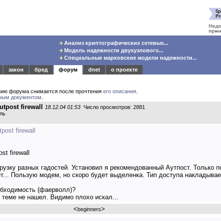
Анализ криптографических сетевых...
Модель надежности двухузлового...
Специальные марковские модели надежности...
закон
бред
форум
dnet
о проекте
нию форума снимается после прочтения
его описания
.
ным документом
.
post firewall
18.12.04 01:53
Число просмотров: 2881
ль
ost firewall
t firewall
рузку разных гадостей. Установил я рекомендованный Аутпост. Только п
ет... Пользую модем, но скоро будет выделенка. Тип доступа накладывае
обходимость (фаерволл)?
 теме не нашел. Видимо плохо искал...
<
>
beginners