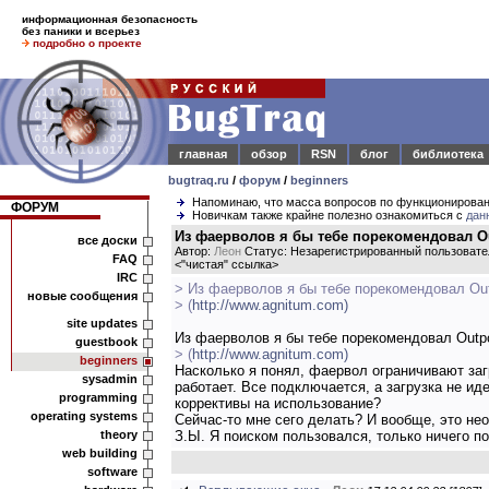
информационная безопасность
без паники и всерьез
подробно о проекте
главная
обзор
RSN
блог
библиотека
bugtraq.ru
/
форум
/
beginners
Напоминаю, что масса вопросов по функционирова
ФОРУМ
Новичкам также крайне полезно ознакомиться с
дан
Из фаерволов я бы тебе порекомендовал Out
все доски
Автор:
Леон
Статус: Незарегистрированный пользовате
FAQ
<
"чистая" ссылка
>
IRC
> Из фаерволов я бы тебе порекомендовал Outp
новые сообщения
> (
http://www.agnitum.com)
site updates
Из фаерволов я бы тебе порекомендовал Outpos
guestbook
> (
http://www.agnitum.com)
beginners
Насколько я понял, фаервол ограничивают заг
sysadmin
работает. Все подключается, а загрузка не ид
programming
коррективы на использование?
operating systems
Сейчас-то мне сего делать? И вообще, это не
theory
З.Ы. Я поиском пользовался, только ничего по
web building
software