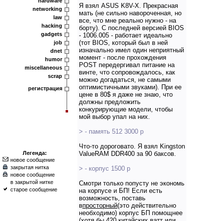
hardware
Я взял ASUS K8V-X. Прекрасная
networking
мать (не сильно навороченная, но
law
все, что мне реально нужно - на
hacking
борту). С последней версией BIOS
gadgets
- 1006.005 - работает идеально
(тот BIOS, который был в ней
job
изначально имел один неприятный
dnet
момент - после прохождения
humor
POST передергивал питание на
miscellaneous
винте, что сопровождалось, как
scrap
можно догадаться, не самыми
оптимистичными звуками). При ее
регистрация
цене в 80$ я даже не знаю, что
должны предложить
конкурирующие модели, чтобы
мой выбор упал на них.
> - память 512 3000 р
Что-то дороговато. Я взял Kingston
Легенда:
ValueRAM DDR400 за 90 баксов.
новое сообщение
закрытая нитка
> - корпус 1500 р
новое сообщение
в закрытой нитке
Смотри только попусту не экономь
старое сообщение
на корпусе и БП! Если есть
возможность, поставь
в
просторный
(это действительно
необходимо) корпус БП помощнее
(хотя бы 420 китайских ватт или