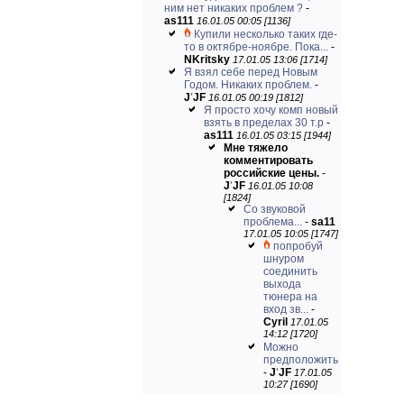
ним нет никаких проблем ?
-
as111
16.01.05 00:05 [1136]
Купили несколько таких где-
то в октябре-ноябре. Пока...
-
NKritsky
17.01.05 13:06 [1714]
Я взял себе перед Новым
Годом. Никаких проблем.
-
J
'
JF
16.01.05 00:19 [1812]
Я просто хочу комп новый
взять в пределах 30 т.р
-
as111
16.01.05 03:15 [1944]
Мне тяжело
комментировать
российские цены.
-
J
'
JF
16.01.05 10:08
[1824]
Со звуковой
проблема...
-
sa11
17.01.05 10:05 [1747]
попробуй
шнуром
соединить
выхода
тюнера на
вход зв...
-
Cyril
17.01.05
14:12 [1720]
Можно
предположить
-
J
'
JF
17.01.05
10:27 [1690]