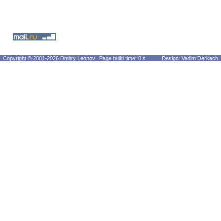
Copyright © 2001-2026 Dmitry Leonov
Page build time: 0 s
Design: Vadim Derkach