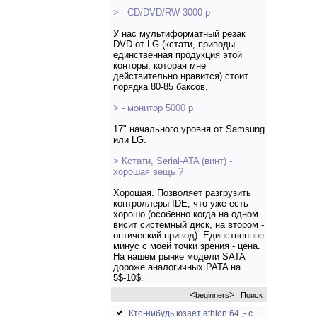
> - CD/DVD/RW 3000 р
У нас мультиформатный резак
DVD от LG (кстати, приводы -
единственная продукция этой
конторы, которая мне
действительно нравится) стоит
порядка 80-85 баксов.
> - монитор 5000 р
17" начального уровня от Samsung
или LG.
> Кстати, Serial-ATA (винт) -
хорошая вещь ?
Хорошая. Позволяет разгрузить
контроллеры IDE, что уже есть
хорошо (особенно когда на одном
висит системный диск, на втором -
оптический привод). Единственное
минус с моей точки зрения - цена.
На нашем рынке модели SATA
дороже аналогичных PATA на
5$-10$.
<
>
beginners
Поиск
Кто-нибудь юзает athlon 64 ,- с