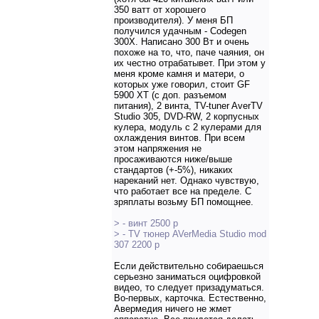
350 ватт от хорошего
производителя). У меня БП
получился удачным - Codegen
300X. Написано 300 Вт и очень
похоже на то, что, паче чаяния, он
их честно отрабатывет. При этом у
меня кроме камня и матери, о
которых уже говорил, стоит GF
5900 XT (с доп. разъемом
питания), 2 винта, TV-tuner AverTV
Studio 305, DVD-RW, 2 корпусных
кулера, модуль с 2 кулерами для
охлаждения винтов. При всем
этом напряжения не
просаживаются ниже/выше
стандартов (+-5%), никаких
нареканий нет. Однако чувствую,
что работает все на пределе. С
зряплаты возьму БП помощнее.
> - винт 2500 р
> - TV тюнер AVerMedia Studio mod
307 2200 р
Если действительно собираешься
серьезно заниматься оцифровкой
видео, то следует призадуматься.
Во-первых, карточка. Естественно,
Авермедия ничего не жмет