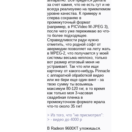
аппаратно. Все придется делать
за счет камня, что не есть гут и не
всегда реализуемо на приемлемом
уровне качества. К примеру я
сперва сохраняю в
промежуточный формат
(например, в PICVideo M-JPEG 3),
после чего уже пережимаю во что-
то более подходящее.
Справедливости ради нужно
отметить, что родной софт от
авермедии позволяет на лету жать
в MPEG-2, что получается у моей
системы весьма неплохо, только
вот размер итоговый меня не
устраивает. Так что или ищи
карточку от какого-нибудь Pinnacle
с аппаратной обработкой видео
или же бери еще один винт - за
твою сумму ты возьмешь
максимум 80-120 гиг, в то время
как только моя 3-часовая
свадебная пленка в
промежуточном формате жрала
что-то около 35 гиг!
> Из того, что "не присмотрел":
> - видео до 4000 р
В Radeon 9600XT уложишься.