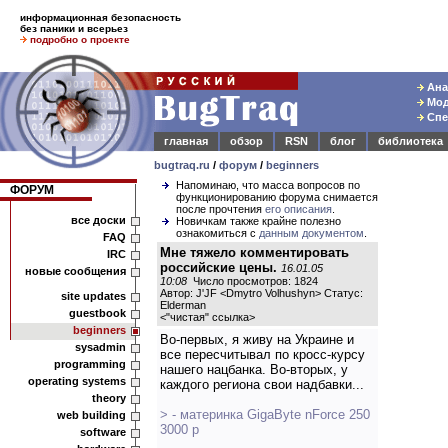
информационная безопасность
без паники и всерьез
подробно о проекте
Ана
Мод
Спе
главная
обзор
RSN
блог
библиотека
bugtraq.ru
/
форум
/
beginners
Напоминаю, что масса вопросов по
ФОРУМ
функционированию форума снимается
после прочтения
его описания
.
все доски
Новичкам также крайне полезно
ознакомиться с
данным документом
.
FAQ
Мне тяжело комментировать
IRC
российские цены.
16.01.05
новые сообщения
10:08
Число просмотров: 1824
Автор: J'JF <Dmytro Volhushyn> Статус:
site updates
Elderman
guestbook
<
"чистая" ссылка
>
beginners
Во-первых, я живу на Украине и
sysadmin
все пересчитывал по кросс-курсу
programming
нашего нацбанка. Во-вторых, у
operating systems
каждого региона свои надбавки...
theory
> - материнка GigaByte nForce 250
web building
3000 р
software