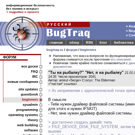
информационная безопасность
без паники и всерьез
подробно о проекте
Ана
Мод
Спе
главная
обзор
RSN
блог
библиотека
bugtraq.ru
/
форум
/
beginners
Напоминаю, что масса вопросов по функционирова
ФОРУМ
форума снимается после прочтения
его описания
.
Новичкам также крайне полезно ознакомиться с
дан
все доски
документом
.
FAQ
"Ты на рыбалку?" "Нет, я на рыбалку"
21.01.
IRC
14:35
Число просмотров: 2041
Автор: amirul <Serge> Статус: The Elderman
новые сообщения
<
"чистая" ссылка
>
site updates
> ifs неприемлем с идеологической точки зрен
guestbook
В смысле
beginners
- Тебе нужен драйвер файловой системы (име
sysadmin
для этого и нужен IFSKIT)
programming
- Нет, мне нужен драйвер файловой системы.
operating systems
theory
> достаточно создать девайс типа
web building
> FILE_DEVICE_DISK_FILE_SYSTEM, затем п
software
вызове