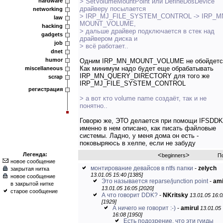
hardware
> SetVolumeMountPoint или DefineDosDevice
драйверу посылается
networking
> IRP_MJ_FILE_SYSTEM_CONTROL -> IRP_M
law
MOUNT_VOLUME,
hacking
> дальше драйвер подключается в стек над
gadgets
драйвером диска и
job
> всё работает..
dnet
humor
Одним IRP_MN_MOUNT_VOLUME не обойдетс
Как минимум надо будет еще обрабатывать
miscellaneous
IRP_MN_QUERY_DIRECTORY для того же
scrap
IRP_MJ_FILE_SYSTEM_CONTROL
регистрация
> а вот кто volume name создаёт, так и не
понятно..
Говорю же, ЭТО делается при помощи IFSDDK
именно в нем описано, как писать файловые
системы. Ладно, у меня дома он есть -
поковыряюсь в хелпе, если не забуду
Легенда:
<
>
beginners
П
новое сообщение
монтирование девайсов в ntfs папки
-
zelych
закрытая нитка
13.01.05 15:40 [1385]
новое сообщение
Это называется reparse/junction point
-
ami
в закрытой нитке
13.01.05 16:05 [2020]
старое сообщение
А что говорит DDK?
-
NKritsky
13.01.05 16:0
[1929]
А ничего не говорит :-)
-
amirul
13.01.05
16:08 [1950]
Есть подозрение, что эти гуиды