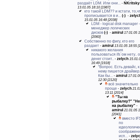
раздаёт LDM. Или они...
-
NKritsky
13.01.05 18:10 [1987]
кто такой LDM?? и кстати, то,ч
прописывается в и...
(-)
-
zelyc
15.01.05 16:48 [2038]
LDM - logical disk manager -
менеджер логических
дисков
(-)
-
amirul
17.01.05 
[2060]
Собственно по фигу, кто его
раздает
-
amirul
13.01.05 18:55 [
никакого желания
пользоваться ifs`ом нету.. 
денег стоит..
-
zelych
15.01.
16:49 [1918]
"Вопрос. Есть девайс, к
нему пишется драйвер.
Как бы...
-
amirul
17.01.0
12:30 [2120]
всё значительно
проще
-
zelych
21.0
13:11 [2014]
"Ты на
рыбалку?" "Нет
на рыбалку"
-
amirul
21.01.05 
[2041]
вместо IFS
по
идеологиче
соображени
исп...
-
zely