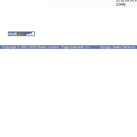
21.01.05 14:5
[1946]
Copyright © 2001-2026 Dmitry Leonov
Page build time: 0 s
Design: Vadim Derkach