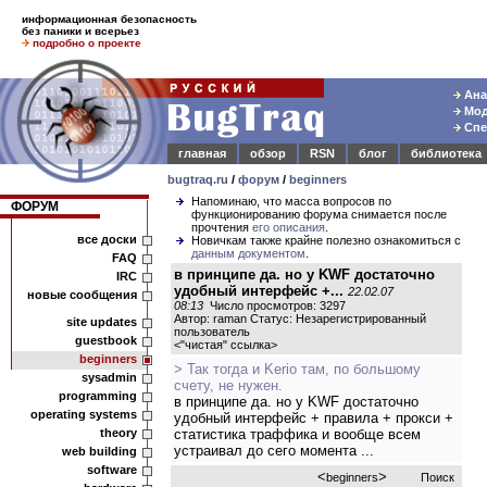
информационная безопасность
без паники и всерьез
подробно о проекте
Ана
Мод
Спе
главная
обзор
RSN
блог
библиотека
bugtraq.ru
/
форум
/
beginners
Напоминаю, что масса вопросов по
ФОРУМ
функционированию форума снимается после
прочтения
его описания
.
все доски
Новичкам также крайне полезно ознакомиться с
данным документом
.
FAQ
в принципе да. но у KWF достаточно
IRC
удобный интерфейс +...
22.02.07
новые сообщения
08:13
Число просмотров: 3297
Автор: raman Статус: Незарегистрированный
site updates
пользователь
guestbook
<
"чистая" ссылка
>
beginners
> Так тогда и Kerio там, по большому
sysadmin
счету, не нужен.
programming
в принципе да. но у KWF достаточно
operating systems
удобный интерфейс + правила + прокси +
theory
статистика траффика и вообще всем
устраивал до сего момента ...
web building
software
<
>
beginners
Поиск