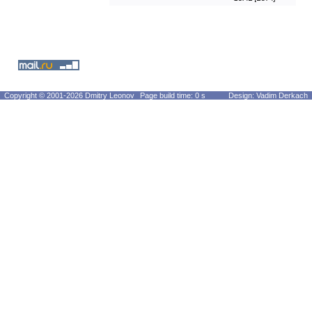
Copyright © 2001-2026 Dmitry Leonov
Page build time: 0 s
Design: Vadim Derkach