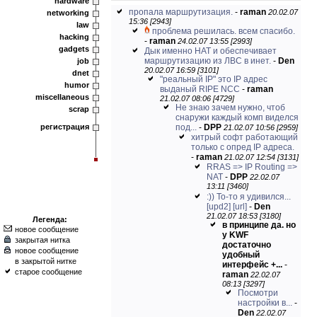
hardware
пропала маршрутизация.
-
raman
20.02.07
networking
15:36 [2943]
law
проблема решилась. всем спасибо.
hacking
-
raman
24.02.07 13:55 [2993]
gadgets
Дык именно НАТ и обеспечивает
маршрутизацию из ЛВС в инет.
-
Den
job
20.02.07 16:59 [3101]
dnet
"реальный IP" это IP адрес
humor
выданый RIPE NCC
-
raman
miscellaneous
21.02.07 08:06 [4729]
Не знаю зачем нужно, чтоб
scrap
снаружи каждый комп виделся
регистрация
под...
-
DPP
21.02.07 10:56 [2959]
хитрый софт работающий
только с опред IP адреса.
-
raman
21.02.07 12:54 [3131]
RRAS => IP Routing =>
NAT
-
DPP
22.02.07
13:11 [3460]
:)) То-то я удивился...
[upd2]
[url]
-
Den
21.02.07 18:53 [3180]
Легенда:
в принципе да. но
новое сообщение
у KWF
закрытая нитка
достаточно
новое сообщение
удобный
в закрытой нитке
интерфейс +...
-
старое сообщение
raman
22.02.07
08:13 [3297]
Посмотри
настройки в...
-
Den
22.02.07