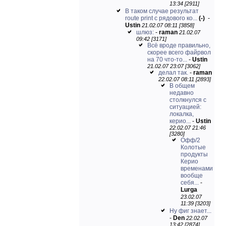
13:34 [2911]
В таком случае результат
route print с рядового ко...
(-)
-
Ustin
21.02.07 08:11 [3858]
шлюз:
-
raman
21.02.07
09:42 [3171]
Всё вроде правильно,
скорее всего файрвол
на 70 что-то...
-
Ustin
21.02.07 23:07 [3062]
делал так.
-
raman
22.02.07 08:11 [2893]
В общем
недавно
столкнулся с
ситуацией:
локалка,
керио...
-
Ustin
22.02.07 21:46
[3280]
Офф/2
Колотые
продукты
Керио
временами
вообще
себя...
-
Lurga
23.02.07
11:39 [3203]
Ну фиг знает...
-
Den
22.02.07
13:42 [2874]