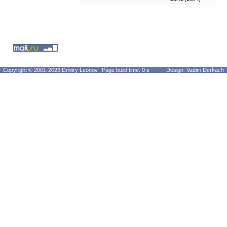
Copyright © 2001-2026 Dmitry Leonov
Page build time: 0 s
Design: Vadim Derkach