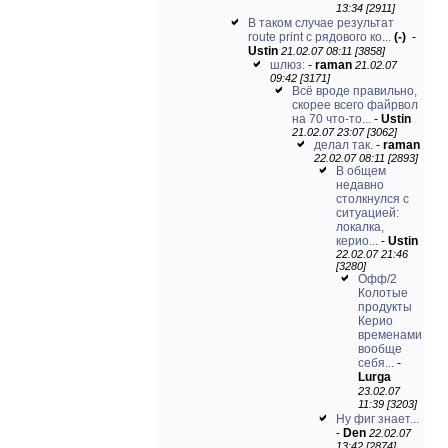
13:34 [2911]
В таком случае результат
route print с рядового ко...
(-)
-
Ustin
21.02.07 08:11 [3858]
шлюз:
-
raman
21.02.07
09:42 [3171]
Всё вроде правильно,
скорее всего файрвол
на 70 что-то...
-
Ustin
21.02.07 23:07 [3062]
делал так.
-
raman
22.02.07 08:11 [2893]
В общем
недавно
столкнулся с
ситуацией:
локалка,
керио...
-
Ustin
22.02.07 21:46
[3280]
Офф/2
Колотые
продукты
Керио
временами
вообще
себя...
-
Lurga
23.02.07
11:39 [3203]
Ну фиг знает...
-
Den
22.02.07
13:42 [2874]