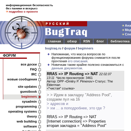
информационная безопасность
без паники и всерьез
подробно о проекте
Ана
Мод
Спе
главная
обзор
RSN
блог
библиотека
bugtraq.ru
/
форум
/
beginners
Напоминаю, что масса вопросов по
ФОРУМ
функционированию форума снимается после
прочтения
его описания
.
все доски
Новичкам также крайне полезно ознакомиться с
данным документом
.
FAQ
RRAS => IP Routing => NAT
22.02.07
IRC
13:11
Число просмотров: 3461
новые сообщения
Автор: DPP <Dmitry P. Pimenov> Статус: The
Elderman
site updates
<
"чистая" ссылка
>
guestbook
> > Идем в закладку "Address Pool",
beginners
создаем пул на 16
sysadmin
> адресов и
programming
> хм ... а поподробнее, это где ?
operating systems
theory
RRAS => IP Routing => NAT
[Internet connection] => Properties
web building
вторая закладка = "Address Pool"
software