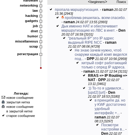
hardware
<
>
beginners
Поиск
networking
пропала маршрутизация.
-
raman
20.02.07
law
15:36 [2943]
hacking
проблема решилась. всем спасибо.
gadgets
-
raman
24.02.07 13:55 [2993]
job
Дык именно НАТ и обеспечивает
маршрутизацию из ЛВС в инет.
-
Den
dnet
20.02.07 16:59 [3101]
humor
"реальный IP" это IP адрес
miscellaneous
выданый RIPE NCC
-
raman
scrap
21.02.07 08:06 [4729]
Не знаю зачем нужно, чтоб
регистрация
снаружи каждый комп виделся
под...
-
DPP
21.02.07 10:56 [2959]
хитрый софт работающий
только с опред IP адреса.
-
raman
21.02.07 12:54 [3131]
RRAS => IP Routing =>
NAT
-
DPP
22.02.07
13:11 [3461]
:)) То-то я удивился...
[upd2]
[url]
-
Den
Легенда:
21.02.07 18:53 [3180]
новое сообщение
в принципе да. но
закрытая нитка
у KWF достаточно
новое сообщение
удобный
в закрытой нитке
интерфейс +...
-
старое сообщение
raman
22.02.07
08:13 [3297]
Посмотри
настройки в...
-
Den
22.02.07