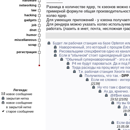
hardware
--------------
networking
Разница в количестве ядер, тк кзеонов можно по
law
примерной формуле общая производительност
hacking
колво ядер.
Для умеющих приложений - у кзеона получаетс
gadgets
Для рендера можно указать колво используем
job
работать (лазить в инет, почта, несложная гра
dnet
humor
miscellaneous
Будет ли рабочая станция на базе Opteron или
scrap
Навороченный, это который с процом Extre
Рисовальщики спецэфектов одно из канало
регистрация
Если в "обычном" стоит одноядерный Целеро
"Обычный супернаворочаный" - это и е
P4 не будут пароваться. Да и под 
Тогда расходы на проц могут не по
Т.е. рабочая станция Xeon'е 
Получилось, что так.
-
DPP
Если не сложно - инте
[2139]
Ну что там с факт
Легенда:
Ах да, крнечно
новое сообщение
@#$ня какая
закрытая нитка
19:52 [2105]
новое сообщение
Ну вы б
Да, 
в закрытой нитке
19.0
старое сообщение
Если фа
15.05.08 