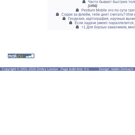
Часто бывает быстрее толь
[1456]
Pentium Mobile это по сути трет
Сорри за флейм, тебе днет считать? Или 
Геодезия, картография, научные вычи
Если задачи умеют параллелится, 
+1 Для борзых заказчиков, мног
Copyright © 2001-2026 Dmitry Leonov
Page build time: 0 s
Design: Vadim Derkach