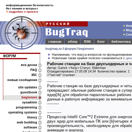
информационная безопасность
без паники и всерьез
подробно о проекте
Ана
Мод
Спе
главная
обзор
RSN
блог
библиотека
bugtraq.ru
/
форум
/
beginners
Напоминаю, что масса вопросов по функционирова
ФОРУМ
Новичкам также крайне полезно ознакомиться с
дан
Рабочие станции на базе двухъядерных и ч
все доски
Автор: Garick <Yuriy> Статус: Elderman
FAQ
Отредактировано
17.05.08 14:34
Количество правок: 1
IRC
<
"чистая" ссылка
>
новые сообщения
---------
Рабочие станции на базе двухъядерных и чет
site updates
превращают обычные рабочие станции в супер
guestbook
ядер[/b] для обработки параллельных рабочих
beginners
данные в рабочую информацию за минимально
sysadmin
----------
programming
------------
operating systems
Процессор Intel® Core™2 Extreme для энерго
theory
двух ядер для мобильных ПК или [b]четырех я
web building
производительность, необходимую для обработ
software
анимации и анализа.