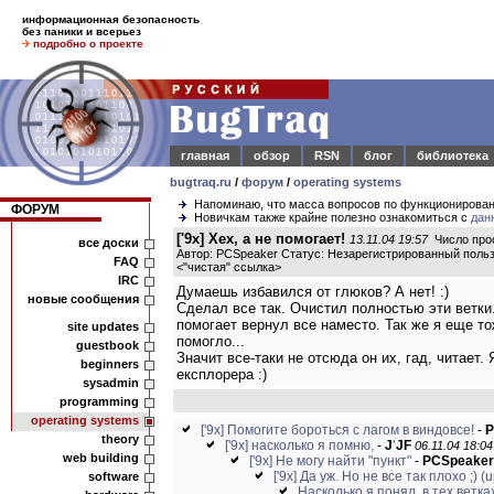
информационная безопасность
без паники и всерьез
подробно о проекте
главная
обзор
RSN
блог
библиотека
bugtraq.ru
/
форум
/
operating systems
Напоминаю, что масса вопросов по функционирова
ФОРУМ
Новичкам также крайне полезно ознакомиться с
дан
['9x] Хех, а не помогает!
13.11.04 19:57
Число прос
все доски
Автор: PCSpeaker Статус: Незарегистрированный поль
FAQ
<
"чистая" ссылка
>
IRC
Думаешь избавился от глюков? А нет! :)
новые сообщения
Сделал все так. Очистил полностью эти ветки.
помогает вернул все наместо. Так же я еще то
site updates
помогло...
guestbook
Значит все-таки не отсюда он их, гад, читает.
beginners
експлорера :)
sysadmin
programming
operating systems
['9x] Помогите бороться с лагом в виндовсе!
-
P
theory
['9x] насколько я помню,
-
J
'
JF
06.11.04 18:04
web building
['9x] Не могу найти "пункт"
-
PCSpeaker
['9x] Да уж. Но не все так плохо ;) (
software
Насколько я понял, в тех ветка