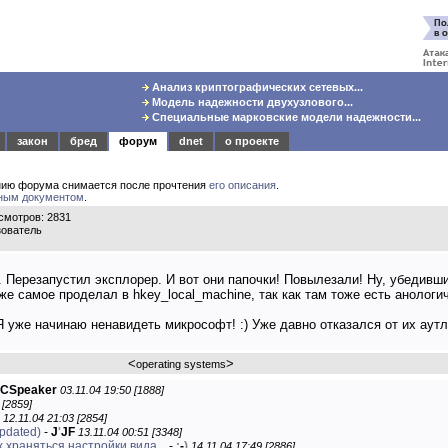
Анализ криптографических сетевых...
Модель надежности двухузлового...
Специальные марковские модели надежности...
закон
бред
форум
dnet
о проекте
нию форума снимается после прочтения
его описания
.
ным документом
.
мотров: 2831
зователь
 Перезапустил эксплорер. И вот они папочки! Повылезали! Ну, убедивши
же самое проделал в hkey_local_machine, так как там тоже есть анологи
 Я уже начинаю ненавидеть микрософт! :) Уже давно отказался от их аутл
<
>
operating systems
CSpeaker
03.11.04 19:50 [1888]
 [2859]
12.11.04 21:03 [2854]
updated)
-
J
'
JF
13.11.04 00:51 [3348]
х храняться настройки вида...
-
:
-
)
14.11.04 17:49 [2886]