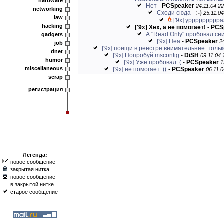
hardware
Нет
-
PCSpeaker
24.11.04 22
networking
Сходи сюда
-
:
-
)
25.11.04
law
['9x] уррррррррраа
hacking
['9x] Хех, а не помогает!
-
PCS
А "Read Only" пробовал сн
gadgets
['9x] Неа
-
PCSpeaker
2
job
['9x] поищи в реестре внимательнее. тольк
dnet
['9x] Попробуй msconfig
-
DiSH
09.11.04 
humor
['9x] Уже пробовал :(
-
PCSpeaker
1
miscellaneous
['9x] не помогает :((
-
PCSpeaker
06.11.0
scrap
регистрация
Легенда:
новое сообщение
закрытая нитка
новое сообщение
в закрытой нитке
старое сообщение