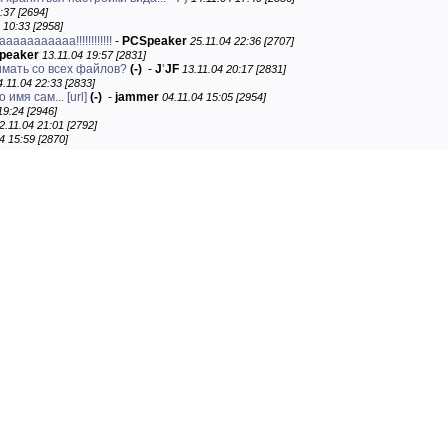
:37 [2694]
 10:33 [2958]
аааааааааа!!!!!!!!!!!!
-
PCSpeaker
25.11.04 22:36 [2707]
peaker
13.11.04 19:57 [2831]
имать со всех файлов?
(-)
-
J
'
JF
13.11.04 20:17 [2831]
4.11.04 22:33 [2833]
о имя сам...
[url]
(-)
-
jammer
04.11.04 15:05 [2954]
19:24 [2946]
2.11.04 21:01 [2792]
4 15:59 [2870]