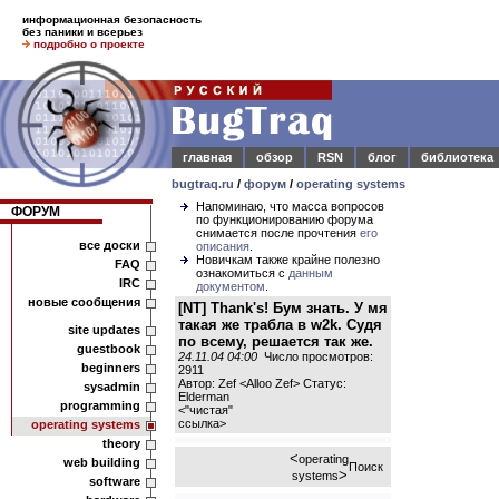
информационная безопасность
без паники и всерьез
подробно о проекте
главная
обзор
RSN
блог
библиотека
bugtraq.ru
/
форум
/
operating systems
Напоминаю, что масса вопросов
ФОРУМ
по функционированию форума
снимается после прочтения
его
все доски
описания
.
Новичкам также крайне полезно
FAQ
ознакомиться с
данным
IRC
документом
.
новые сообщения
[NT] Thank's! Бум знать. У мя
такая же трабла в w2k. Судя
site updates
по всему, решается так же.
guestbook
24.11.04 04:00
Число просмотров:
beginners
2911
Автор: Zef <Alloo Zef> Статус:
sysadmin
Elderman
programming
<
"чистая"
ссылка
>
operating systems
theory
<
operating
web building
Поиск
>
systems
software