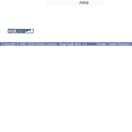
[5403]
Copyright © 2001-2026 Dmitry Leonov
Page build time: 1 s
Design: Vadim Derkach