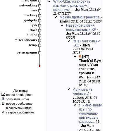
hardware
WinXP:Как установить
networking
языковую раскладку,
принятую...
-
JurMan
22.11.04
law
11:47 [2177]
hacking
Можно прямо в реестре
-
gadgets
amirul
22.11.04 12:21 [3625]
job
Наверное у меня
неправильный ХР
-
dnet
JurMan
23.11.04 09:30
humor
[3209]
miscellaneous
[NT] From WinXP
scrap
FAQ
-
JINN
23.11.04 13:14
регистрация
[3715]
[NT]
Thank's! Бум
знать. У мя
такая же
трабла в
w2...
(-)
-
Zef
24.11.04 04:00
[2911]
Угу и мед из
Легенда:
конопли :)
-
новое сообщение
vaborg
23.11.04
закрытая нитка
10:22 [3145]
новое сообщение
Я имею ввиду
в закрытой нитке
язык по
старое сообщение
умолчанию
при входе в
систему...
(-)
-
JurMan
23.11.04 10:56