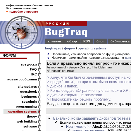
информационная безопасность
без паники и всерьез
подробно о проекте
главная
обзор
RSN
блог
библиотека
bugtraq.ru
/
форум
/
operating systems
Напоминаю, что масса вопросов по функционирова
ФОРУМ
Новичкам также крайне полезно ознакомиться с
дан
Если я правильно понял вопрос - то никак
все доски
Автор: amirul <Serge> Статус: The Elderman
FAQ
<
"чистая" ссылка
>
IRC
> Хочу, что бы был ограниченный доступ на ко
новые сообщения
> вроде "гостя", но при этом была возможнос
> дисков и папок.
site updates
> Когда создаю «Ограниченную запись» в ХР-я
guestbook
> дискам открыть не возможно.
beginners
> Подскажите как решить проблему.
sysadmin
Раздача шар - это занятие для администратор
programming
operating systems
theory
Банально, но как зашарить диски под гостем в
web building
Если я правильно понял вопрос - то ника
software
Неа - можно:).
-
AlexD
28.12.04 06:17 [32
можно, но не нужно
-
Killer
{
R
}
28.12