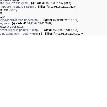
это нужно? к чему ты...
(-)
-
AlexD
03.01.05 07:37 [2888]
 просто не знать к каким...
-
Killer
{
R
}
03.01.05 16:21 [3118]
04 20:00 [3025]
1]
010]
о уважаемый Mad просто пы...
-
Fighter
28.12.04 09:13 [3171]
ардлинки.
(-)
-
AlexD
28.12.04 05:45 [3039]
28.12.04 19:05 [3106]
ется reparse point :). И в при...
-
AlexD
03.01.05 07:41 [3151]
о не хардлинки - софтлинки.
(-)
-
Killer
{
R
}
03.01.05 16:20 [3217]