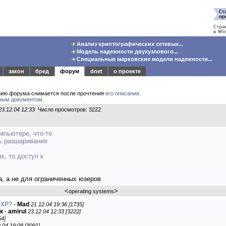
Анализ криптографических сетевых...
Модель надежности двухузлового...
Специальные марковские модели надежности...
закон
бред
форум
dnet
о проекте
нию форума снимается после прочтения
его описания
.
ным документом
.
23.12.04 12:33
Число просмотров: 3222
мпьютере, что-то
ть разшаривания
х, то доступ к
а, а не для ограниченных юзеров
<
>
operating systems
 ХР?
-
Mad
21.12.04 19:36 [1735]
к
-
amirul
23.12.04 12:33 [3222]
54]
.04 19:08 [3091]