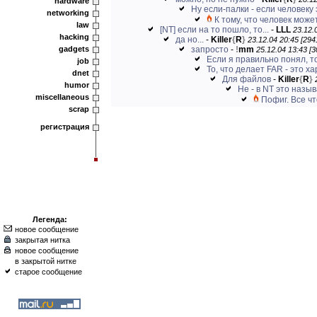
hardware
Ну если-палки - если человеку 
networking
К тому, что человек может
law
[NT] если на то пошло, то...
-
LLL
23.12.
hacking
да но...
-
Killer
{
R
}
23.12.04 20:45 [294
gadgets
запросто
-
!
mm
25.12.04 13:43 [3
Если я правильно понял, т
job
То, что делает FAR - это х
dnet
Для файлов
-
Killer
{
R
}
humor
Не - в NT это называ
miscellaneous
Пофиг. Все чт
scrap
регистрация
Легенда:
новое сообщение
закрытая нитка
новое сообщение
в закрытой нитке
старое сообщение