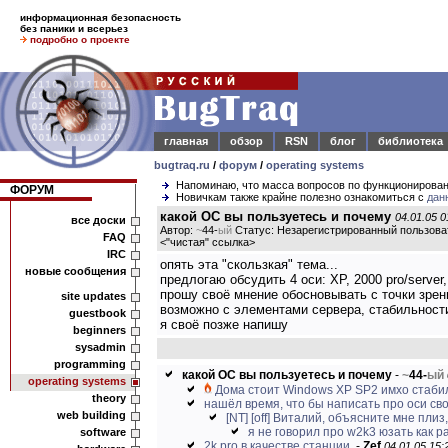
информационная безопасность
без паники и всерьез
подробно о проекте
главная
обзор
RSN
блог
библиотека
bugtraq.ru
/
форум
/
operating systems
Напоминаю, что масса вопросов по функционирова
ФОРУМ
Новичкам также крайне полезно ознакомиться с
дан
какой ОС вы пользуетесь и почему
04.01.05 0
все доски
Автор:
~
44-
ый
Статус: Незарегистрированный пользова
FAQ
<
"чистая" ссылка
>
IRC
опять эта "скользкая" тема...
новые сообщения
предлогаю обсудить 4 оси: XP, 2000 pro/server,
прошу своё мнение обосновывать с точки зре
site updates
возможно с элементами сервера, стабильности
guestbook
я своё позже напишу
beginners
sysadmin
programming
какой ОС вы пользуетесь и почему
-
~
44-
ый
operating systems
Дома стоит Windows XP SP2 имхо стабил
theory
нашёл время, что бы написать про оси св
web building
[NT] [off] Виталий, объясните мне плиз, 
я не говорил про w2k3 юзать как 
software
2k pro в качестве станции.
-
Zef
04.01.05 15: