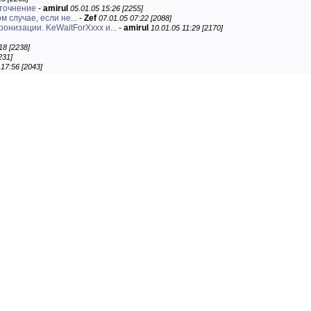
уточнение
-
amirul
05.01.05 15:26 [2255]
 случае, если не...
-
Zef
07.01.05 07:22 [2088]
ронизации. KeWaitForXxxx и...
-
amirul
10.01.05 11:29 [2170]
18 [2238]
231]
 17:56 [2043]