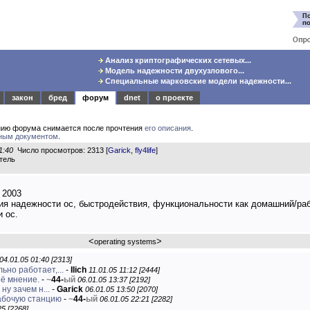
Анализ криптографических сетевых...
Модель надежности двухузлового...
Специальные марковские модели надежности...
закон
бред
форум
dnet
о проекте
нию форума снимается после прочтения
его описания
.
ным документом
.
1:40
Число просмотров: 2313 [
Garick
,
fly4life
]
тель
 2003
ния надежности ос, быстродействия, функциональности как домашний/ра
 ос.
<
>
operating systems
04.01.05 01:40 [2313]
ьно работает,...
-
Ilich
11.01.05 11:12 [2444]
оё мнение.
-
~
44-
ый
06.01.05 13:37 [2192]
ну зачем н...
-
Garick
06.01.05 13:50 [2070]
рабочую станцию
-
~
44-
ый
06.01.05 22:21 [2282]
25 [2268]