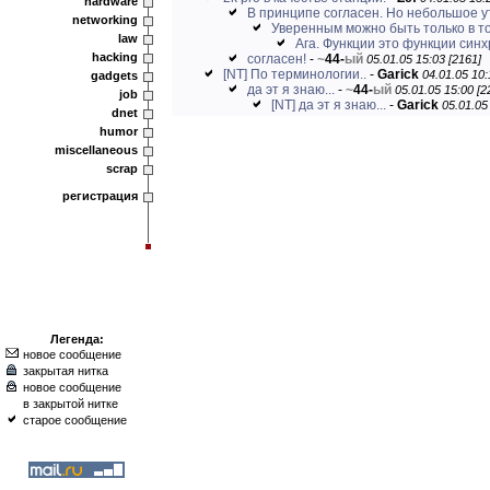
hardware
В принципе согласен. Но небольшое 
networking
Уверенным можно быть только в том
law
Ага. Функции это функции синх
hacking
согласен!
-
~
44-
ый
05.01.05 15:03 [2161]
[NT] По терминологии..
-
Garick
04.01.05 10:
gadgets
да эт я знаю...
-
~
44-
ый
05.01.05 15:00 [2
job
[NT] да эт я знаю...
-
Garick
05.01.05
dnet
humor
miscellaneous
scrap
регистрация
Легенда:
новое сообщение
закрытая нитка
новое сообщение
в закрытой нитке
старое сообщение