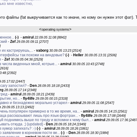
ько мне известно,
то файлы (fat выкручивается как то иначе, но кому он нужен этот фат). Т
<
>
operating systems
енное...
(-)
-
amirul
22.09.05 11:08 [8842]
ский
-
Zef
29.09.05 09:11 [2707]
]
е их кастрируешь,...
-
vaborg
30.09.05 13:23 [2514]
интерфейсы так похожи на виндовые?
(-)
-
Heller
30.09.05 13:31 [2506]
е
-
Zef
30.09.05 04:36 [2529]
 числа виденных мной, котрые...
-
amirul
30.09.05 10:43 [2748]
[2616]
0:48 [2392]
9.05 17:02 [2447]
есагу запостил?
-
Den
28.09.05 18:18 [2433]
rg
28.09.05 17:14 [2348]
тред
-
amirul
28.09.05 18:21 [2439]
рытие, но...
-
fly4life
29.09.05 00:15 [2318]
и давно и безнадежно морально устарел
-
amirul
29.09.05 11:08 [2547]
e
29.09.05 13:13 [2492]
ень популярен примерно в то же время, на...
-
amirul
29.09.05 14:15 [2561]
заца рассказывают лишь про язык фортран...
-
fly4life
29.09.05 17:08 [2649]
й поднимись выше по треду и вспомни к чему был...
-
amirul
29.09.05 17:36 [2487
ывать откуда. ;) [updated]
-
Den
28.09.05 18:24 [1949]
в хумор запихать? :-)
(-)
-
amirul
28.09.05 18:26 [1861]
о заявление в корневом посте ве...
(-)
-
Den
28.09.05 18:30 [1984]