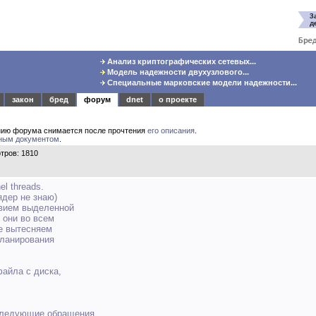
Анализ криптографических сетевых...
Модель надежности двухузлового...
Специальные марковские модели надежности...
закон
бред
форум
dnet
о проекте
нию форума снимается после прочтения
его описания
.
ным документом
.
тров: 1810
el threads.
ядер не знаю)
твием выделенной
т они во всем
же вытесняем
планирования
файла с диска,
 следующие обращения