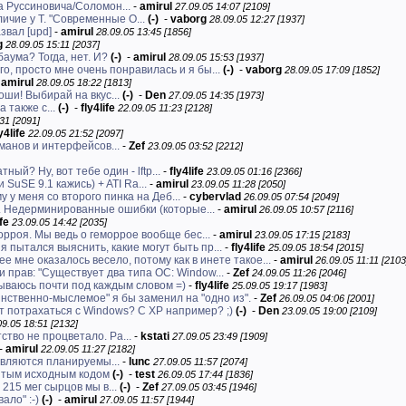
а Руссиновича/Соломон...
-
amirul
27.09.05 14:07 [2109]
ичие у Т. "Современные О...
(-)
-
vaborg
28.09.05 12:27 [1937]
звал [upd]
-
amirul
28.09.05 13:45 [1856]
g
28.09.05 15:11 [2037]
аума? Тогда, нет. И?
(-)
-
amirul
28.09.05 15:53 [1937]
го, просто мне очень понравилась и я бы...
(-)
-
vaborg
28.09.05 17:09 [1852]
-
amirul
28.09.05 18:22 [1813]
ороши! Выбирай на вкус...
(-)
-
Den
27.09.05 14:35 [1973]
 также с...
(-)
-
fly4life
22.09.05 11:23 [2128]
31 [2091]
y4life
22.09.05 21:52 [2097]
 манов и интерфейсов...
-
Zef
23.09.05 03:52 [2212]
ый? Ну, вот тебе один - lftp...
-
fly4life
23.09.05 01:16 [2366]
и SuSE 9.1 кажись) + ATI Ra...
-
amirul
23.09.05 11:28 [2050]
 у меня со второго пинка на Деб...
-
cybervlad
26.09.05 07:54 [2049]
т. Недерминированные ошибки (которые...
-
amirul
26.09.05 10:57 [2116]
ife
23.09.05 14:42 [2035]
орроя. Мы ведь о геморрое вообще бес...
-
amirul
23.09.05 17:15 [2183]
я пытался выяснить, какие могут быть пр...
-
fly4life
25.09.05 18:54 [2015]
ее мне оказалось весело, потому как в инете такое...
-
amirul
26.09.05 11:11 [2103
и прав: "Существует два типа ОС: Window...
-
Zef
24.09.05 11:26 [2046]
ваюсь почти под каждым словом =)
-
fly4life
25.09.05 19:17 [1983]
инственно-мыслемое" я бы заменил на "одно из".
-
Zef
26.09.05 04:06 [2001]
ет потрахаться с Windows? C XP например? ;)
(-)
-
Den
23.09.05 19:00 [2109]
09.05 18:51 [2132]
тво не процветало. Ра...
-
kstati
27.09.05 23:49 [1909]
-
amirul
22.09.05 11:27 [2182]
являются планируемы...
-
lunc
27.09.05 11:57 [2074]
рытым исходным кодом
(-)
-
test
26.09.05 17:44 [1836]
 215 мег сырцов мы в...
(-)
-
Zef
27.09.05 03:45 [1946]
ало" :-)
(-)
-
amirul
27.09.05 11:57 [1944]