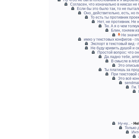
Ну чтоб не быть голословным и я вербализ
Согласен, что изначально в никсах не 
Если бы это было так, то не пытали
Оно, действительно, есть, но п
То есть ты противник проек
Нет, не противник. Не 
Тю. А я о чем толку
Блин, гоняем из
Не значит
имхо у текстовых конфигов - гл
Экспорт в текстовый вид - 
Не буду кривить душой и ск
Простой вопрос: что он
Да ладно тебе, ami
В смысле в /etc/
Это описыв
Ты платишь за прод
При текстовой 
Это всё кон
sendmail
Гм.
Ну-ну...
-
Hel
Только 
Инте