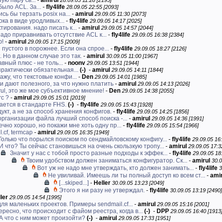
ую пару св...
-
amirul
28.09.05 11:28 [2195]
было ACL. За...
-
fly4life
28.09.05 22:55 [2093]
сь бы терзать posix на...
-
amirul
29.09.05 11:30 [2073]
ока в виде уродливых...
-
fly4life
29.09.05 14:17 [2025]
тирования. надо писать к...
-
amirul
29.09.05 14:57 [2044]
надо приравнивать отсутствие ACL к...
-
fly4life
29.09.05 16:38 [2384]
ю!
-
amirul
29.09.05 17:15 [2009]
 пустого в порожнее. Если она спрое...
-
fly4life
29.09.05 18:27 [2126]
. Но в данном случае это так.
-
amirul
30.09.05 11:00 [1967]
авный плюс - не толь...
-
noonv
29.09.05 13:51 [1944]
практически обязательная...
(-)
-
amirul
29.09.05 14:11 [1844]
ажу, что текстовые конфи...
-
Den
29.09.05 14:01 [1985]
и дают полезного, за что нужно платить
-
amirul
29.09.05 14:13 [2026]
rul, это же мое субъективное мнение!
-
Den
29.09.05 14:38 [2055]
rc ?
-
amirul
29.09.05 15:01 [2019]
ается в стандарте FHS.
(-)
-
fly4life
29.09.05 15:43 [1928]
укт, а не за способ хранения конфигов.
-
fly4life
29.09.05 14:25 [1856]
организации файла лучший способ поиска -...
-
amirul
29.09.05 14:36 [1991]
ечно хорошо, но покажи мне хоть одну пр...
-
fly4life
29.09.05 15:54 [1966]
.cf, termcap
-
amirul
29.09.05 16:35 [1949]
 Только что порылся поиском по сендмайловскому конфигу...
-
fly4life
29.09.05 16:
И что? Ты сейчас становишься на очень скользкую тропу...
-
amirul
29.09.05 17:3
Значит у нас с тобой просто разные подходы к эффек...
-
fly4life
29.09.05 18
Твоим удобством должен заниматься конфигуратор. Ск...
-
amirul
30.0
Вот уж не надо мне утверждать, кто должен занимать...
-
fly4life
3
Не увиливай. Имеешь ли ты полный доступ ко всем ст...
-
amir
[...skiped...]
-
Heller
30.09.05 13:23 [2049]
Этого я ни разу не утверждал.
-
fly4life
30.09.05 13:19 [2490]
ler
29.09.05 14:54 [1995]
для маленьких проектов. Примеры sendmail.cf...
-
amirul
29.09.05 15:16 [2001]
ресно, что происходит с файом реестра, когда в...
(-)
-
DPP
29.09.05 16:40 [1913
А что с ним может произойти?
(-)
-
amirul
29.09.05 17:33 [1951]