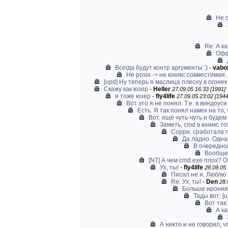
Не 
Re: А к
Офф
Всегда будут контр аргументы :)
-
vabo
Не posix -> не юникс совместимая. 
[upd] Ну теперь я маслица плесну в огонек 
Скажу как юзер
-
Heller
27.09.05 16:33 [1991]
я тоже юзер
-
fly4life
27.09.05 23:02 [1944
Вот это я не понял. Т.е. в виндоус
Есть. Я так понял намек на то, 
Вот, ещё чуть-чуть и будем
Заметь, cmd в юникс т
Сорри, сработала л
Да ладно. Одна 
В очередной
Вообще 
[NT] А чем cmd.exe плох? 
Ух, ты!
-
fly4life
28.09.05 
Писал не я. Люблю 
Re: Ух, ты!
-
Den
28.
Больше ирония. 
Тады вот: [
Вот так:
А к
А никто и не говорил, ч