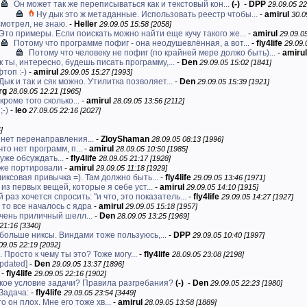
Он может так же переписываться как и текстовый кон...
(-)
-
DPP
29.09.05 22
Ну дык это ж метаданные. Использовать реестр чтобы...
-
amirul
30.0
смотрел, не знаю.
-
Heller
29.09.05 15:58 [2058]
Это примеры. Если поискать можно найти еще кучу такого же...
-
amirul
29.09.05
Потому что программе пофиг - она неодушевлённая, а вот...
-
fly4life
29.09.
Потому что человеку не пофиг (по крайней мере должо быть)...
-
amirul
ак ты, интересно, будешь писать программу,...
-
Den
29.09.05 15:02 [1841]
топ :-)
-
amirul
29.09.05 15:27 [1993]
Дык и так и сяк можно. Утилитка позволяет...
-
Den
29.09.05 15:39 [1921]
rg
28.09.05 12:21 [1965]
кроме того сколько...
-
amirul
28.09.05 13:56 [2112]
;-)
-
leo
27.09.05 22:16 [2027]
]
е нет перенаправления...
-
ZloyShaman
28.09.05 08:13 [1996]
что нет программ, п...
-
amirul
28.09.05 10:50 [1985]
 уже обсуждать...
-
fly4life
28.09.05 21:17 [1928]
оже портировали
-
amirul
29.09.05 11:18 [1929]
иксовая привычка =). Там должно быть...
-
fly4life
29.09.05 13:46 [1971]
из первых вещей, которые я себе уст...
-
amirul
29.09.05 14:10 [1915]
 раз хочется спросить: "и что, это показатель...
-
fly4life
29.09.05 14:27 [1927]
то все началось с ядра
-
amirul
29.09.05 15:18 [1957]
Очень приличный шелл...
-
Den
28.09.05 13:25 [1969]
21:16 [3340]
больше никсы. Виндами тоже пользуюсь,...
-
DPP
29.09.05 10:40 [1997]
09.05 22:19 [2092]
Просто к чему ты это? Тоже могу...
-
fly4life
28.09.05 23:08 [2198]
updated]
-
Den
29.09.05 13:37 [1896]
-
fly4life
29.09.05 22:16 [1902]
акое условие задачи? Правила разгребания?
(-)
-
Den
29.09.05 22:23 [1980]
Задача:
-
fly4life
29.09.05 23:54 [3449]
то он плох. Мне его тоже хв...
-
amirul
28.09.05 13:58 [1889]