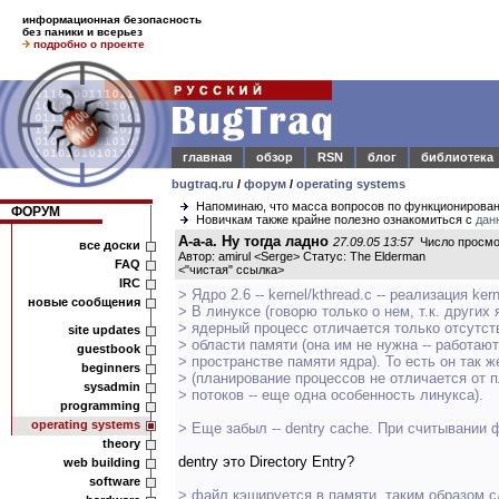
информационная безопасность
без паники и всерьез
подробно о проекте
главная
обзор
RSN
блог
библиотека
bugtraq.ru
/
форум
/
operating systems
Напоминаю, что масса вопросов по функционирова
ФОРУМ
Новичкам также крайне полезно ознакомиться с
дан
А-а-а. Ну тогда ладно
27.09.05 13:57
Число просмо
все доски
Автор: amirul <Serge> Статус: The Elderman
FAQ
<
"чистая" ссылка
>
IRC
> Ядро 2.6 -- kernel/kthread.c -- реализация kern
новые сообщения
> В линуксе (говорю только о нем, т.к. других 
> ядерный процесс отличается только отсутс
site updates
> области памяти (она им не нужна -- работаю
guestbook
> пространстве памяти ядра). То есть он так 
beginners
> (планирование процессов не отличается от 
sysadmin
> потоков -- еще одна особенность линукса).
programming
operating systems
> Еще забыл -- dentry cache. При считывании 
theory
dentry это Directory Entry?
web building
software
> файл кэшируется в памяти, таким образом