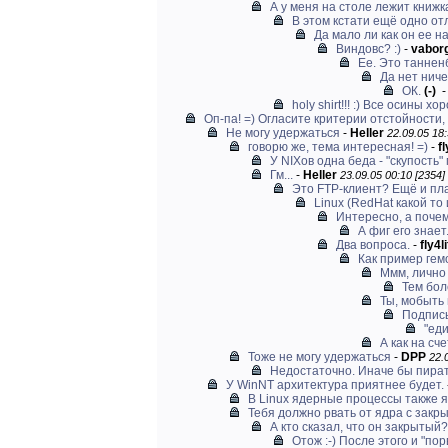
А у меня на столе лежит книжк
В этом кстати ещё одно отл
Да мало ли как он ее на
Виндовс? :)
-
vabor
Ее. Это танненб
Да нет ниче
ОК.
(-)
holy shirt!!! :) Все осины х
Оп-па! =) Огласите критерии отстойности, а
Не могу удержаться
-
Heller
22.09.05 18:
говорю же, тема интересная! =)
-
fl
У NIXов одна беда - "скупость"
Гм...
-
Heller
23.09.05 00:10 [2354]
Это FTP-клиент? Ещё и платн
Linux (RedHat какой то 
Интересно, а почему
А фиг его знае
Два вопроса.
-
fly4l
Как пример гем
Ммм, лично 
Тем бол
Ты, мобыть 
Подписы
"ед
А как на сч
Тоже не могу удержаться
-
DPP
22.
Недостаточно. Иначе бы пиратс
У WinNT архитектура приятнее будет.
В Linux ядерные процессы также 
Тебя должно рвать от ядра с зак
А кто сказал, что он закрытый?
Отож :-) После этого и "порв