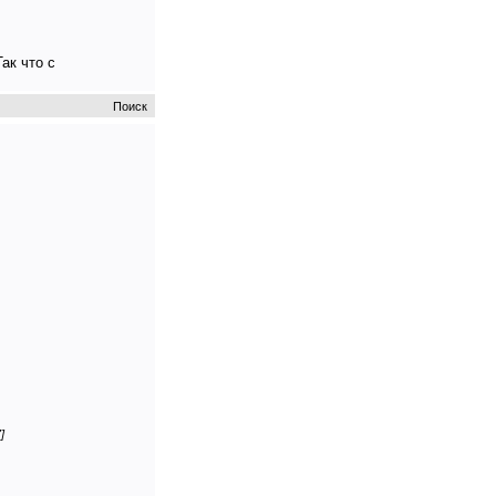
ак что с
Поиск
]