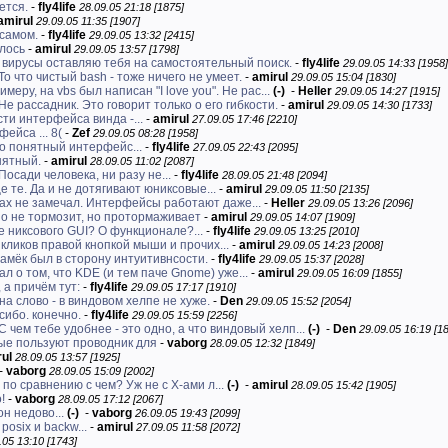
ется.
-
fly4life
28.09.05 21:18 [1875]
amirul
29.09.05 11:35 [1907]
 самом.
-
fly4life
29.09.05 13:32 [2415]
лось
-
amirul
29.09.05 13:57 [1798]
 вирусы оставляю тебя на самостоятельный поиск.
-
fly4life
29.09.05 14:33 [1958]
То что чистый bash - тоже ничего не умеет.
-
amirul
29.09.05 15:04 [1830]
имеру, на vbs был написан "I love you". Не рас...
(-)
-
Heller
29.09.05 14:27 [1915]
Не рассадник. Это говорит только о его гибкости.
-
amirul
29.09.05 14:30 [1733]
ти интерфейса винда -...
-
amirul
27.09.05 17:46 [2210]
ейса ... 8(
-
Zef
29.09.05 08:28 [1958]
о понятный интерфейс...
-
fly4life
27.09.05 22:43 [2095]
нятный.
-
amirul
28.09.05 11:02 [2087]
Посади человека, ни разу не...
-
fly4life
28.09.05 21:48 [2094]
 те. Да и не дотягивают юниксовые...
-
amirul
29.09.05 11:50 [2135]
ах не замечал. Интерфейсы работают даже...
-
Heller
29.09.05 13:26 [2096]
но не тормозит, но протормаживает
-
amirul
29.09.05 14:07 [1909]
ле никсового GUI? О функционале?...
-
fly4life
29.09.05 13:25 [2010]
 кликов правой кнопкой мыши и прочих...
-
amirul
29.09.05 14:23 [2008]
намёк был в сторону интуитивнсости.
-
fly4life
29.09.05 15:37 [2028]
зал о том, что KDE (и тем паче Gnome) уже...
-
amirul
29.09.05 16:09 [1855]
 а причём тут:
-
fly4life
29.09.05 17:17 [1910]
на слово - в виндовом хелпе не хуже.
-
Den
29.09.05 15:52 [2054]
сибо. конечно.
-
fly4life
29.09.05 15:59 [2256]
С чем тебе удобнее - это одно, а что виндовый хелп...
(-)
-
Den
29.09.05 16:19 [1
рые пользуют проводник для
-
vaborg
28.09.05 12:32 [1849]
ul
28.09.05 13:57 [1925]
-
vaborg
28.09.05 15:09 [2002]
по сравнению с чем? Уж не с X-ами л...
(-)
-
amirul
28.09.05 15:42 [1905]
!
-
vaborg
28.09.05 17:12 [2067]
он недово...
(-)
-
vaborg
26.09.05 19:43 [2099]
osix и backw...
-
amirul
27.09.05 11:58 [2072]
.05 13:10 [1743]