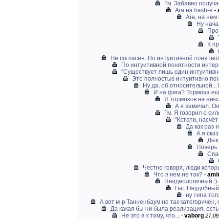
Гм. Забавно получа
Ага на bash-е
-
Ага, на нём
Ну нача
Про
К пр
Не согласен. По интуитивной понятнос
По интуитивной понятности интерф
"Существует лишь один интуитивн
Это полностью интуитивно по
Ну да, об относительной... 
И на фига? Тормоза еще
Я тормозов на никс
А я замечал. О
Гм. Я говорил о си
"Кстати, насчёт
Да как раз 
А я ска
Дык,
Поверь 
Спа
Честно говоря, люди кото
Что в нем не так?
-
amir
Неидеологичный :)
Гыг. Неудобный 
ну типа того
А вот м-р Танненбаум не так категоричен, 
Да какая бы ни была реализация, есть p
Не это я к тому, что...
-
vaborg
27.09