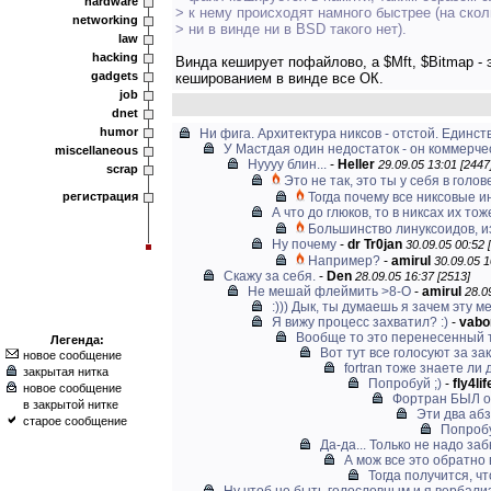
hardware
> к нему происходят намного быстрее (на скол
networking
> ни в винде ни в BSD такого нет).
law
hacking
Винда кеширует пофайлово, а $Mft, $Bitmap - э
gadgets
кешированием в винде все ОК.
job
dnet
humor
Ни фига. Архитектура никсов - отстой. Единств
У Мастдая один недостаток - он коммерче
miscellaneous
Нуууу блин...
-
Heller
29.09.05 13:01 [2447
scrap
Это не так, это ты у себя в голов
регистрация
Тогда почему все никсовые 
А что до глюков, то в никсах их тож
Большинство линуксоидов, из
Ну почему
-
dr Tr0jan
30.09.05 00:52 
Например?
-
amirul
30.09.05 1
Скажу за себя.
-
Den
28.09.05 16:37 [2513]
Не мешай флеймить >8-O
-
amirul
28.0
:))) Дык, ты думаешь я зачем эту м
Я вижу процесс захватил? :)
-
vabo
Вообще то это перенесенный 
Легенда:
Вот тут все голосуют за зак
новое сообщение
fortran тоже знаете л
закрытая нитка
Попробуй ;)
-
fly4lif
новое сообщение
Фортран БЫЛ оч
в закрытой нитке
Эти два аб
старое сообщение
Попробу
Да-да... Только не надо заб
А мож все это обратно 
Тогда получится, чт