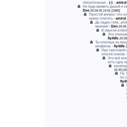
обязательная...
(-)
-
amirul
Не буду кривить душой и ск
Den
29.09.05 14:01 [1985]
Простой вопрос: что он
нужно платить
-
amirul
Да ладно тебе, ami
мнение!
-
Den
29.09.
В смысле в /etc/
Это описыв
fly4life
29.09
Ты платишь за прод
конфигов.
-
fly4life
2
При текстовой
способ поиска -.
Это всё ко
хоть одну пр
sendmail
16:35 [19
Гм.
по 
fly4l