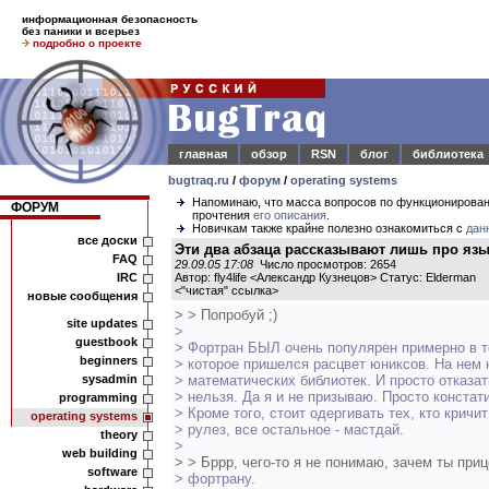
информационная безопасность
без паники и всерьез
подробно о проекте
главная
обзор
RSN
блог
библиотека
bugtraq.ru
/
форум
/
operating systems
Напоминаю, что масса вопросов по функционирова
ФОРУМ
прочтения
его описания
.
Новичкам также крайне полезно ознакомиться с
дан
все доски
Эти два абзаца рассказывают лишь про язы
FAQ
29.09.05 17:08
Число просмотров: 2654
IRC
Автор: fly4life <Александр Кузнецов> Статус: Elderman
<
"чистая" ссылка
>
новые сообщения
> > Попробуй ;)
site updates
>
guestbook
> Фортран БЫЛ очень популярен примерно в т
beginners
> которое пришелся расцвет юниксов. На нем
sysadmin
> математических библиотек. И просто отказат
> нельзя. Да я и не призываю. Просто констат
programming
> Кроме того, стоит одергивать тех, кто кричит
operating systems
> рулез, все остальное - мастдай.
theory
>
web building
> > Бррр, чего-то я не понимаю, зачем ты при
software
> фортрану.