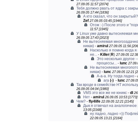
27.09.05 11:57 [2074]
Тебя должно рвать от ядра с зак
26.09.05 17:44 [1836]
А кто сказал, что он закрытый?
Zef
27.09.05 03:45 [1946]
Отож :-) После этого и "порв
11:57 [1945]
У Linux уже давно вытесняемая м
26.09.05 17:43 [2023]
Не вытесняемая многозадачно
никак)
-
amirul
27.09.05 11:56 [20
Насколько я помню когда я
не...
-
Killer
{
R
}
27.09.05 12:38
Это несколько другое -
процессы...
-
lunc
27.09.
Не вытесняемая многопото
никак)
-
lunc
27.09.05 12:21 [
А-а-а. Ну тогда ладно
-
ага
(-)
-
lunc
27.09.0
Так вроде в семействе НТ использу
26.09.05 04:04 [1980]
VMS это все же не юникс
-
dl
26
Нет
-
amirul
26.09.05 10:53 [1773]
Чем?
-
fly4life
22.09.05 12:21 [2145]
Дык я отвечал на аналогичное
13:05 [2168]
ну ладно, ладно =)) Пофле
22.09.05 13:21 [2164]