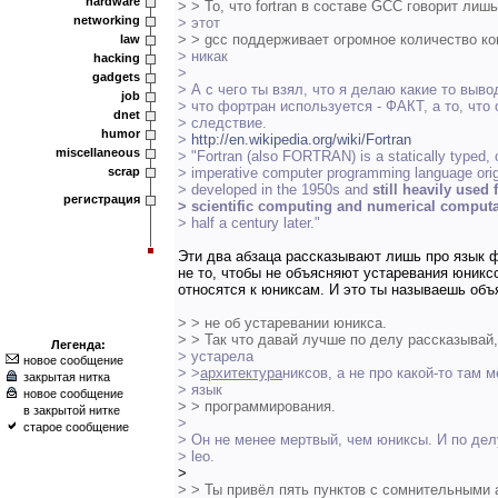
hardware
> > То, что fortran в составе GCC говорит лишь
networking
> этот
> > gcc поддерживает огромное количество к
law
> никак
hacking
>
gadgets
> А с чего ты взял, что я делаю какие то вывод
job
> что фортран используется - ФАКТ, а то, что 
dnet
> следствие.
humor
>
http://en.wikipedia.org/wiki/Fortran
miscellaneous
> "Fortran (also FORTRAN) is a statically typed,
scrap
> imperative computer programming language orig
> developed in the 1950s and
still heavily used 
регистрация
> scientific computing and numerical computa
> half a century later."
Эти два абзаца рассказывают лишь про язык 
не то, чтобы не объясняют устаревания юниксо
относятся к юниксам. И это ты называешь об
> > не об устаревании юникса.
> > Так что давай лучше по делу рассказывай,
Легенда:
> устарела
новое сообщение
> >
архитектура
никсов, а не про какой-то там 
закрытая нитка
> язык
новое сообщение
> > программирования.
в закрытой нитке
>
старое сообщение
> Он не менее мертвый, чем юниксы. И по делу
> leo.
>
> > Ты привёл пять пунктов с сомнительными 