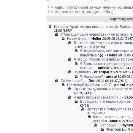
> > надо, притаскивая за уши мнение leo, выда
> > желаемое, опять же, для себя ;)
<
operating sys
Ни фига. Архитектура никсов - отстой. Единств
11:08 [8842]
У Мастдая один недостаток - он коммерче
Нуууу блин...
-
Heller
29.09.05 13:01 [2447
Это не так, это ты у себя в голов
30.09.05 13:23 [2515]
Тогда почему все никсовые 
виндовые?
(-)
-
Heller
30.09.05 1
А что до глюков, то в никсах их тож
Большинство линуксоидов, и
котрые...
-
amirul
30.09.05 10:43 
Ну почему
-
dr Tr0jan
30.09.05 00:52 
Например?
-
amirul
30.09.05 1
Скажу за себя.
-
Den
28.09.05 16:37 [2513]
Не мешай флеймить >8-O
-
amirul
28.0
:))) Дык, ты думаешь я зачем эту м
18:18 [2433]
Я вижу процесс захватил? :)
-
vabo
Вообще то это перенесенный 
[2439]
Вот тут все голосуют за зак
00:15 [2321]
fortran тоже знаете л
устарел
-
amirul
29.09.0
Попробуй ;)
-
fly4lif
Фортран БЫЛ о