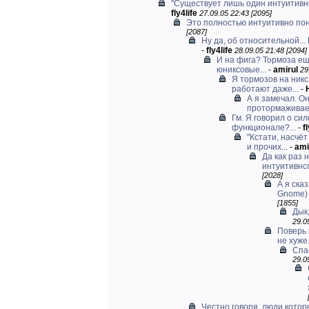
"Существует лишь один интуитивн
fly4life
27.09.05 22:43 [2095]
Это полностью интуитивно по
[2087]
Ну да, об относительной... 
-
fly4life
28.09.05 21:48 [2094]
И на фига? Тормоза ещ
юниксовые...
-
amirul
29
Я тормозов на ник
работают даже...
-
А я замечал. Он
протормажива
Гм. Я говорил о си
функционале?...
-
f
"Кстати, насчё
и прочих...
-
ami
Да как раз 
интуитивнс
[2028]
А я ска
Gnome) 
[1855]
Дык,
29.0
Поверь 
не хуже
Спа
29.0
Честно говоря, люди кото