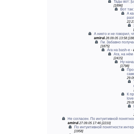
Тады вот: [
[1896]
Вот так:
А к
раз
22:2
А никто и не говорил, ч
amirul
28.09.05 13:58 [188
Гм. Забавно получа
[1875]
Ага на bash-е
-
Ага, на нём
[2415]
Ну нача
[1798]
Про
сам
29.0
К пр
love
29.0
Не согласен. По интуитивной понятнос
amirul
27.09.05 17:46 [2210]
По интуитивной понятности интерф
[1958]