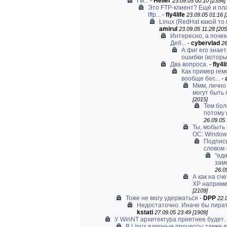
Гм...
-
Heller
23.09.05 00:10 [2354]
Это FTP-клиент? Ещё и пла
lftp...
-
fly4life
23.09.05 01:16 [
Linux (RedHat какой то 
amirul
23.09.05 11:28 [205
Интересно, а почем
Деб...
-
cybervlad
26
А фиг его знае
ошибки (которые
Два вопроса.
-
fly4l
Как пример гем
вообще бес...
-
Ммм, лично 
могут быть п
[2015]
Тем бол
потому к
26.09.05 
Ты, мобыть 
ОС: Window.
Подпис
словом 
"ед
заме
26.0
А как на сч
XP наприме
[2109]
Тоже не могу удержаться
-
DPP
22.
Недостаточно. Иначе бы пиратс
kstati
27.09.05 23:49 [1909]
У WinNT архитектура приятнее будет.
В Linux ядерные процессы также 