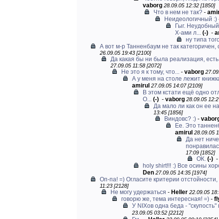
vaborg
28.09.05 12:32 [1850]
Что в нем не так?
-
amir
Неидеологичный :)
Гыг. Неудобный
X-ами л...
(-)
-
a
ну типа того
А вот м-р Танненбаум не так категоричен, 
26.09.05 19:43 [2100]
Да какая бы ни была реализация, есть p
27.09.05 11:58 [2072]
Не это я к тому, что...
-
vaborg
27.09
А у меня на столе лежит книжк
amirul
27.09.05 14:07 [2109]
В этом кстати ещё одно от
О...
(-)
-
vaborg
28.09.05 12:2
Да мало ли как он ее на
13:45 [1856]
Виндовс? :)
-
vabor
Ее. Это танненб
amirul
28.09.05 1
Да нет ниче
понравилась
17:09 [1852]
ОК.
(-)
holy shirt!!! :) Все осины х
Den
27.09.05 14:35 [1974]
Оп-па! =) Огласите критерии отстойности, а
11:23 [2128]
Не могу удержаться
-
Heller
22.09.05 18:
говорю же, тема интересная! =)
-
fl
У NIXов одна беда - "скупость"
23.09.05 03:52 [2212]