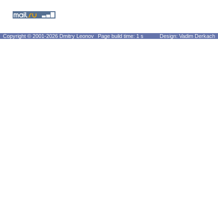
Copyright © 2001-2026 Dmitry Leonov
Page build time: 1 s
Design: Vadim Derkach