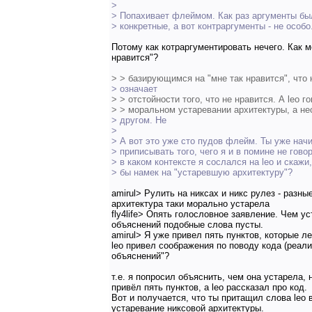
>
> Попахивает флеймом. Как раз аргументы бы
> конкретные, а вот контраргументы - не особо
Потому как котраргументировать нечего. Как м
нравится"?
> > базирующимся на "мне так нравится", что 
> означает
> > отстойности того, что не нравится. А leo г
> > моральном устаревании архитектуры, а не
> другом. Не
>
> А вот это уже сто пудов флейм. Ты уже нач
> приписывать того, чего я и в помине не гово
> в каком контексте я сослался на leo и скажи,
> бы намек на "устаревшую архитектуру"?
amirul> Рулить на никсах и никс рулез - разн
архитектура таки морально устарела
fly4life> Опять голословное заявление. Чем уст
объяснений подобные слова пусты.
amirul> Я уже привел пять пунктов, которые ле
leo привел соображения по поводу кода (реали
объяснений"?
т.е. я попросил объяснить, чем она устарела, 
привёл пять пунктов, а leo рассказал про код.
Вот и получается, что ты притащил слова leo 
устаревание никсовой архитектуры.