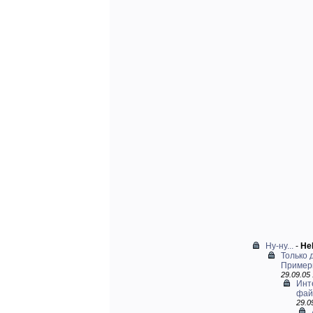
Ну-ну...
-
Hel
Только 
Примеры
29.09.05 
Инт
файо
29.0