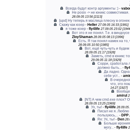
Всегда будут контр аргументы :)
-
vabo
Не posix -> не юникс совместимая. 
28.09.05 13:56 [2113]
[upd] Ну теперь я маслица плесну в огонек 
Скажу как юзер
-
Heller
27.09.05 16:33 [1991]
я тоже юзер
-
fly4life
27.09.05 23:02 [1944
Вот это я не понял. Т.е. в виндоус
ZloyShaman
28.09.05 08:13 [1996]
Есть. Я так понял намек на то, 
28.09.05 10:50 [1985]
Вот, ещё чуть-чуть и будем
28.09.05 21:17 [1928]
Заметь, cmd в юникс т
29.09.05 11:18 [1929]
Сорри, сработала л
должно быть...
-
fly4
Да ладно. Одна
себе уст...
-
amir
В очередной
что, это пок
14:27 [1927]
Вообще 
amirul
2
[NT] А чем cmd.exe плох? 
28.09.05 13:25 [1969]
Ух, ты!
-
fly4life
28.09.05 
Писал не я. Люблю
пользуюсь,...
-
DPP
Re: Ух, ты!
-
Den
28.
Больше ирония.
могу...
-
fly4life
2