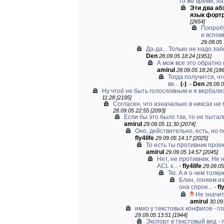
то же время, на.
Эти два аб
язык фортр
[2654]
Попробу
и вспомн
29.09.05 
Да-да... Только не надо заб
Den
28.09.05 18:24 [1951]
А мож все это обратно 
amirul
28.09.05 18:26 [186
Тогда получится, ч
ве...
(-)
-
Den
28.09.0
Ну чтоб не быть голословным и я вербализ
11:28 [2195]
Согласен, что изначально в никсах не 
28.09.05 22:55 [2093]
Если бы это было так, то не пытали
amirul
29.09.05 11:30 [2074]
Оно, действительно, есть, но п
fly4life
29.09.05 14:17 [2025]
То есть ты противник проек
amirul
29.09.05 14:57 [2045]
Нет, не противник. Не
ACL к...
-
fly4life
29.09.05
Тю. А я о чем толку
Блин, гоняем из
она спрое...
-
fl
Не значит
amirul
30.09
имхо у текстовых конфигов - гл
29.09.05 13:51 [1944]
Экспорт в текстовый вид - 