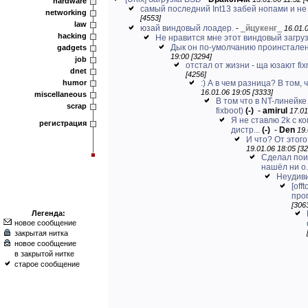
hardware
самый последний Int13 забей нопами и не
networking
[4553]
law
юзай виндовый лоадер.
-
_
йцукенг
_
16.01.0
hacking
Не нравится мне этот виндовый загруз
Дык он по-умолчанию проинстален 
gadgets
19:00 [3294]
job
отстал от жизни - ща юзают fi
dnet
[4256]
humor
:) А в чем разница? В том, ч
16.01.06 19:05 [3333]
miscellaneous
В том что в NT-линейке 
scrap
fixboot)
(-)
-
amirul
17.01
Я не ставлю 2k с к
регистрация
дистр...
(-)
-
Den
19.
И что? От этого
19.01.06 18:05 [32
Сделал поис
нашёл ни о.
Неудив
[off
прог
[306
Легенда:
новое сообщение
закрытая нитка
новое сообщение
в закрытой нитке
старое сообщение