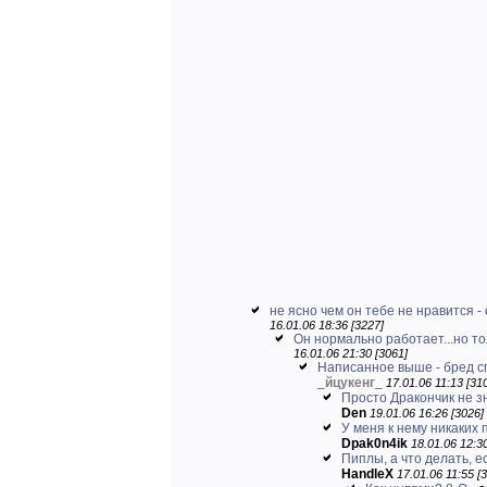
не ясно чем он тебе не нравится - 
16.01.06 18:36 [3227]
Он нормально работает...но толь
16.01.06 21:30 [3061]
Написанное выше - бред с
_
йцукенг
_
17.01.06 11:13 [31
Просто Дракончик не зн
Den
19.01.06 16:26 [3026]
У меня к нему никаких п
Dpak0n4ik
18.01.06 12:30
Пиплы, а что делать, е
HandleX
17.01.06 11:55 [