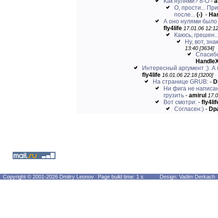
Как нулями? 8-O
-
a
О, прости... П
после...
(-)
-
Ha
А оно нулями было з
fly4life
17.01.06 12:12
Каюсь, грешен..
Ну, вот, зна
13:40 [3634]
Спасибо
Handle
Интересный аргумент ;). А 
fly4life
16.01.06 22:18 [3200]
На странице GRUB:
-
D
Ни фига не написан
грузить
-
amirul
17.0
Вот смотри:
-
fly4lif
Согласен:)
-
Dp
Copyright © 2001-2026 Dmitry Leonov
Page build time: 1 s
Design: Vadim Derkach