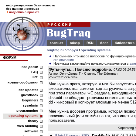
информационная безопасность
без паники и всерьез
подробно о проекте
главная
обзор
RSN
блог
библиотека
bugtraq.ru
/
форум
/
operating systems
Напоминаю, что масса вопросов по функционирова
ФОРУМ
его описания
.
Новичкам также крайне полезно ознакомиться с
дан
все доски
Футы-нуты... Поясню подробно.
07.02.06 14:56
FAQ
Автор: Den <Денис Т.> Статус: The Elderman
IRC
<
"чистая" ссылка
>
новые сообщения
Мне нужна прога, которую я мог бы запустить и
вмешательства, заменит код загрузчика в заг
site updates
при этом параметры ФС раздела, находящиеся 
guestbook
diskedit не обладает режимом невмешательств
beginners
dd - никсовый и копирует блоками не менее 512
sysadmin
programming
Мне нужна досовая программа, которая позвол
произвольный (или хотябы на тот, что ищет и
operating systems
пользователя.
theory
web building
<
operating
software
[Unix] Загрузка BSD
-
Dpak0n4ik
15.01.06 11:52 [