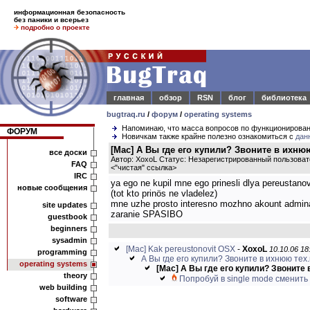
информационная безопасность
без паники и всерьез
подробно о проекте
главная
обзор
RSN
блог
библиотека
bugtraq.ru
/
форум
/
operating systems
Напоминаю, что масса вопросов по функционирова
ФОРУМ
Новичкам также крайне полезно ознакомиться с
дан
[Mac] А Вы где его купили? Звоните в ихню
все доски
Автор: XoxoL Статус: Незарегистрированный пользова
FAQ
<
"чистая" ссылка
>
IRC
ya ego ne kupil mne ego prinesli dlya pereustano
новые сообщения
(tot kto prinös ne vladelez)
mne uzhe prosto interesno mozhno akount admina p
site updates
zaranie SPASIBO
guestbook
beginners
sysadmin
[Mac] Kak pereustonovit OSX
-
XoxoL
10.10.06 18
programming
А Вы где его купили? Звоните в ихнюю тех
operating systems
[Mac] А Вы где его купили? Звоните
theory
Попробуй в single mode сменить (
web building
software