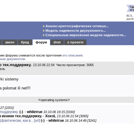
Анализ криптографических сетевых...
Модель надежности двухузлового...
Специальные марковские модели надежности...
закон
бред
форум
dnet
о проекте
нию форума снимается после прочтения
его описания
.
ным документом
.
ю тех.поддержку.
13.10.06 21:54
Число просмотров: 3065
тель
vki sistemy
olomat ili net!!!
<
>
operating systems
:27 [2201]
.поддержку.
(-)
-
whiletrue
10.10.06 19:15 [3160]
 в ихнюю тех.поддержку.
-
XoxoL
13.10.06 21:54 [3065]
фактически, как в...
[url]
(-)
-
whiletrue
16.10.06 14:49 [3241]