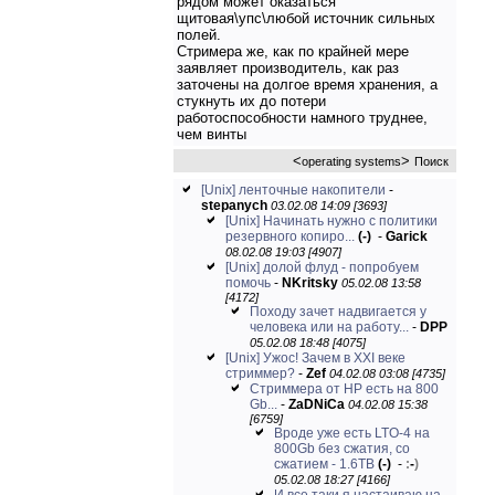
рядом может оказаться
щитовая\упс\любой источник сильных
полей.
Стримера же, как по крайней мере
заявляет производитель, как раз
заточены на долгое время хранения, а
стукнуть их до потери
работоспособности намного труднее,
чем винты
<
>
operating systems
Поиск
[Unix] ленточные накопители
-
stepanych
03.02.08 14:09 [3693]
[Unix] Начинать нужно с политики
резервного копиро...
(-)
-
Garick
08.02.08 19:03 [4907]
[Unix] долой флуд - попробуем
помочь
-
NKritsky
05.02.08 13:58
[4172]
Походу зачет надвигается у
человека или на работу...
-
DPP
05.02.08 18:48 [4075]
[Unix] Ужос! Зачем в XXI веке
стриммер?
-
Zef
04.02.08 03:08 [4735]
Стриммера от HP есть на 800
Gb...
-
ZaDNiCa
04.02.08 15:38
[6759]
Вроде уже есть LTO-4 на
800Gb без сжатия, со
сжатием - 1.6TB
(-)
-
:
-
)
05.02.08 18:27 [4166]