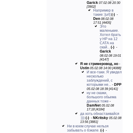
Garick
07.02.08 20:30
[3902]
Например в
такие:
[url]
(-)
-
Den
08.02.08
17:51 [4405]
Это
маленькие.
Хотел брать
у НР на 12
САТА на
скай...
(-)
-
Garick
08.02.08 19:01
[4147]
Я не стримеровод, но
-
Ustin
05.02.08 14:00 [4088]
И все-таки. Я увидел
несколько
заблуждений, с
которыми не...
-
DPP
05.02.08 18:39 [4141]
ну не скажи,
большого обьема
данных тоже
-
DamNet
05.02.08
17:18 [4184]
да хоть обнастаивайся
:)))
(-)
-
NKritsky
05.02.08
13:56 [3881]
Ни в коем случае нельзя
забывать о бэкапе.
(-)
-