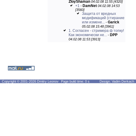
ZloyShaman
04.02.08 11:55 [4320]
+1
-
DamNet
04.02.08 14:53
[3560]
Защита от вредных
модификаций (стирание
или измене...
-
Garick
05.02.08 15:48 [3961]
1. Согласен - стримера ф топку!
Как экономически не...
-
DPP
04.02.08 11:53 [3913]
Copyright © 2001-2026 Dmitry Leonov
Page build time: 0 s
Design: Vadim Derkach