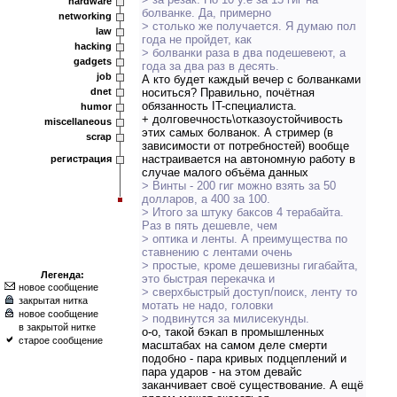
hardware
болванке. Да, примерно
networking
> столько же получается. Я думаю пол
law
года не пройдет, как
hacking
> болванки раза в два подешевеют, а
gadgets
года за два раз в десять.
job
А кто будет каждый вечер с болванками
dnet
носиться? Правильно, почётная
обязанность IT-специалиста.
humor
+ долговечность\отказоустойчивость
miscellaneous
этих самых болванок. А стример (в
scrap
зависимости от потребностей) вообще
настраивается на автономную работу в
регистрация
случае малого объёма данных
> Винты - 200 гиг можно взять за 50
долларов, а 400 за 100.
> Итого за штуку баксов 4 терабайта.
Раз в пять дешевле, чем
> оптика и ленты. А преимущества по
ставнению с лентами очень
> простые, кроме дешевизны гигабайта,
Легенда:
это быстрая перекачка и
новое сообщение
> сверхбыстрый доступ/поиск, ленту то
закрытая нитка
мотать не надо, головки
новое сообщение
> подвинутся за милисекунды.
в закрытой нитке
о-о, такой бэкап в промышленных
старое сообщение
масштабах на самом деле смерти
подобно - пара кривых подцеплений и
пара ударов - на этом девайс
заканчивает своё существование. А ещё