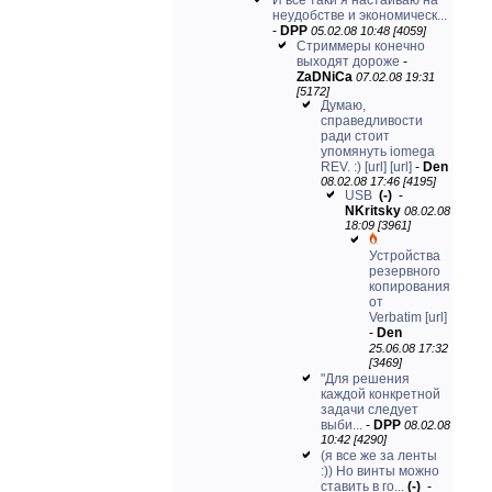
И все таки я настаиваю на
неудобстве и экономическ...
-
DPP
05.02.08 10:48 [4059]
Стриммеры конечно
выходят дороже
-
ZaDNiCa
07.02.08 19:31
[5172]
Думаю,
справедливости
ради стоит
упомянуть iomega
REV. :)
[url]
[url]
-
Den
08.02.08 17:46 [4195]
USB
(-)
-
NKritsky
08.02.08
18:09 [3961]
Устройства
резервного
копирования
от
Verbatim
[url]
-
Den
25.06.08 17:32
[3469]
"Для решения
каждой конкретной
задачи следует
выби...
-
DPP
08.02.08
10:42 [4290]
(я все же за ленты
:)) Но винты можно
ставить в го...
(-)
-