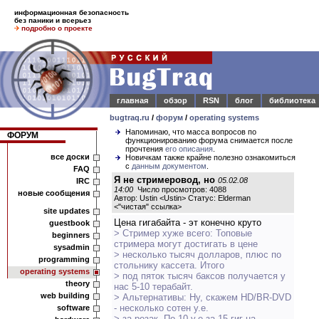
информационная безопасность
без паники и всерьез
подробно о проекте
главная
обзор
RSN
блог
библиотека
bugtraq.ru
/
форум
/
operating systems
Напоминаю, что масса вопросов по
ФОРУМ
функционированию форума снимается после
прочтения
его описания
.
все доски
Новичкам также крайне полезно ознакомиться
с
данным документом
.
FAQ
Я не стримеровод, но
05.02.08
IRC
14:00
Число просмотров: 4088
новые сообщения
Автор: Ustin <Ustin> Статус: Elderman
<
"чистая" ссылка
>
site updates
Цена гигабайта - эт конечно круто
guestbook
> Стример хуже всего: Топовые
beginners
стримера могут достигать в цене
sysadmin
> несколько тысяч долларов, плюс по
programming
стольнику кассета. Итого
operating systems
> под пяток тысяч баксов получается у
theory
нас 5-10 терабайт.
web building
> Альтернативы: Ну, скажем HD/BR-DVD
- несколько сотен у.е.
software
> за резак. По 10 у.е за 15 гиг на