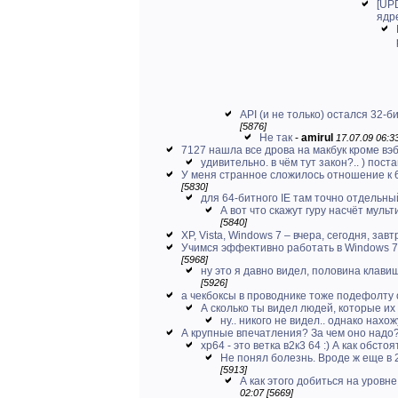
[UP
ядр
API (и не только) остался 32-б
[5876]
Не так
-
amirul
17.07.09 06:33
7127 нашла все дрова на макбук кроме в
удивительно. в чём тут закон?.. ) поста
У меня странное сложилось отношение к 
[5830]
для 64-битного IE там точно отдельны
А вот что скажут гуру насчёт муль
[5840]
XP, Vista, Windows 7 – вчера, сегодня, завтр
Учимся эффективно работать в Windows 7 
[5968]
ну это я давно видел, половина клави
[5926]
а чекбоксы в проводнике тоже подефолту
А сколько ты видел людей, которые их 
ну.. никого не видел.. однако нахо
А крупные впечатления? За чем оно надо
хр64 - это ветка в2к3 64 :) А как обстоят
Не понял болезнь. Вроде ж еще в 
[5913]
А как этого добиться на уровне
02:07 [5669]