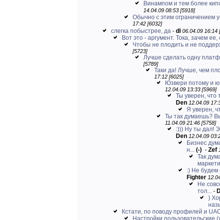
Винампом и тем более кипом
14.04.09 08:53 [5918]
Обычно с этим ограничением 
17:42 [6032]
слегка побыстрее, да
-
dl
06.04.09 16:14 
Вот это - аргумент. Тока, зачем ее, 
Чтобы не плодить и не поддерж
[5723]
Лучше сделать одну платф
[5789]
Таки да! Лучше, чем пло
17:12 [6025]
Юзвери потому и юз
12.04.09 13:33 [5969]
Ты уверен, что
Den
12.04.09 17:
Я уверен, ч
Ты так думаешь? Вы
11.04.09 21:46 [5758]
:))) Ну ты дал!
Den
12.04.09 03:
Бизнес дума
н...
(-)
-
Zef
Так дум
маркети
:) Не будем
Fighter
12.04
Не совс
тол...
-
) Х
назы
Кстати, по поводу профилей и UA
Настройки пользовательские (х