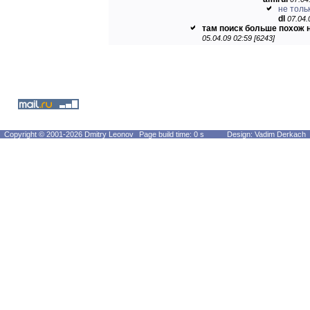
не тольк
dl
07.04.
там поиск больше похож н
05.04.09 02:59 [6243]
Copyright © 2001-2026 Dmitry Leonov
Page build time: 0 s
Design: Vadim Derkach