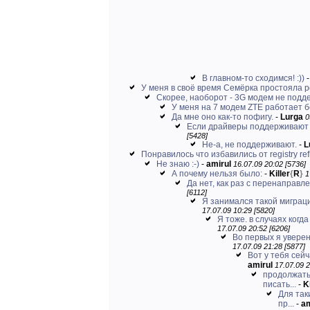
В главном-то сходимся! :))
У меня в своё время Семёрка простояла 
Скорее, наоборот - 3G модем не подде
У меня на 7 модем ZTE работает б
Да мне оно как-то пофигу.
-
Lurga
0
Если драйверы поддерживают В
[5428]
Не-а, не поддерживают.
-
L
Понравилось что избавились от registry refl
Не знаю :-)
-
amirul
16.07.09 20:02 [5736]
А почему нельзя было:
-
Killer
{
R
}
1
Да нет, как раз с перенаправл
[6112]
Я занимался такой миграцией
17.07.09 10:29 [5820]
Я тоже. в случаях когд
17.07.09 20:52 [6206]
Во первых я уверен
17.07.09 21:28 [5877]
Вот у тебя сейч
amirul
17.07.09 2
продолжать 
писать...
-
Ki
Для так
пр...
-
am