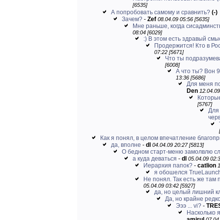
[6535]
А попробовать самому и сравнить?
(-)
Зачем?
-
Zef
08.04.09 05:56 [5635]
Мне раньше, когда сисадминств
08:04 [6029]
:) В этом есть здравый смы
Продержится! Кто в Ро
07:22 [5671]
Что ты подразумев
[6008]
А что ты? Вон 
13:36 [5686]
Для меня по
Den
12.04.09
Которы
[5767]
Для
черв
Как я понял, в целом впечатление благоп
да, вполне
-
dl
04.04.09 20:27 [5813]
О бедном старт-меню замолвлю сло
а куда деваться
-
dl
05.04.09 02:3
Иерархия папок?
-
catlion
1
я обошелся TrueLaunc
Не понял. Так есть же там 
05.04.09 03:42 [5927]
да, но целый лишний кл
Да, но крайне редко 
Эээ ... vi?
-
TRE
Насколько я
amirul
07.04