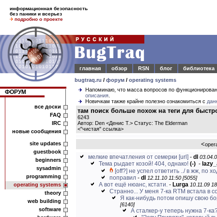
информационная безопасность
без паники и всерьез
подробно о проекте
главная
обзор
RSN
блог
библиотека
bugtraq.ru
/
форум
/
operating systems
Напоминаю, что масса вопросов по функционирова
ФОРУМ
описания
.
Новичкам также крайне полезно ознакомиться с
дан
все доски
там поиск больше похож на теги для быстр
FAQ
6243
IRC
Автор: Den <Денис Т.> Статус: The Elderman
<
"чистая" ссылка
>
новые сообщения
site updates
<
oper
guestbook
мелкие впечатления от семерки
[url]
-
dl
03.04.0
beginners
Тема рыдает козой! 404, однако!
(-)
-
lazy_
sysadmin
[off?] не успел ответить ../ в жж, по хо
programming
поправил
-
dl
12.11.10 11:50 [5055]
А вот ещё нюанс, кстати.
-
Lurga
operating systems
10.11.09 18
Странно... У меня 7-ка RTM встала в с
theory
Я как-нибудь потом опишу свою бор
web building
[6140]
software
А сталкер-у теперь нужна 7-ка