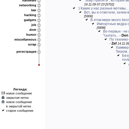
"Зову Припяти", который в
hardware
19.11.09 07:23 [5702]
networking
:) Какие у нас разные мотивы...
law
Вот, вы и ответили, зачем в
hacking
[5906]
В этом мире много бес
gadgets
Импортные ведра с
job
[5898]
dnet
Во-первых - не
humor
"сыпать...
-
Den
По технико-
miscellaneous
-
Zef
14.11.09
scrap
Хаммер 
Тигром..
регистрация
Без
пол
Легенда:
новое сообщение
закрытая нитка
новое сообщение
в закрытой нитке
старое сообщение