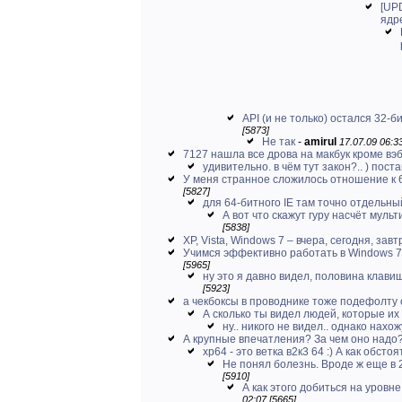
[UP
ядр
API (и не только) остался 32-б
[5873]
Не так
-
amirul
17.07.09 06:33
7127 нашла все дрова на макбук кроме в
удивительно. в чём тут закон?.. ) поста
У меня странное сложилось отношение к 
[5827]
для 64-битного IE там точно отдельны
А вот что скажут гуру насчёт муль
[5838]
XP, Vista, Windows 7 – вчера, сегодня, завтр
Учимся эффективно работать в Windows 7 
[5965]
ну это я давно видел, половина клави
[5923]
а чекбоксы в проводнике тоже подефолту
А сколько ты видел людей, которые их 
ну.. никого не видел.. однако нахо
А крупные впечатления? За чем оно надо
хр64 - это ветка в2к3 64 :) А как обстоят
Не понял болезнь. Вроде ж еще в 
[5910]
А как этого добиться на уровне
02:07 [5665]