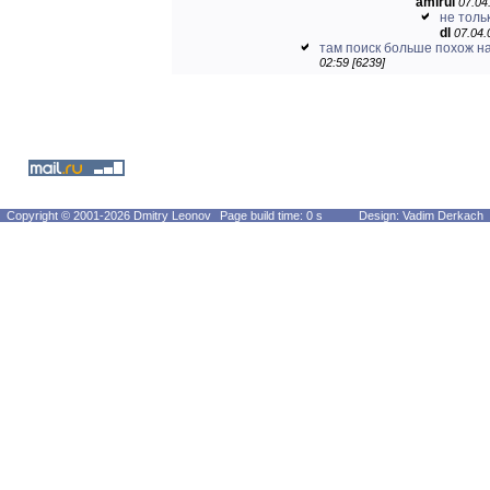
amirul
07.04
не тольк
dl
07.04.
там поиск больше похож на
02:59 [6239]
Copyright © 2001-2026 Dmitry Leonov
Page build time: 0 s
Design: Vadim Derkach