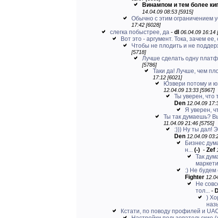
Винампом и тем более кип
14.04.09 08:53 [5915]
Обычно с этим ограничением 
17:42 [6028]
слегка побыстрее, да
-
dl
06.04.09 16:14 
Вот это - аргумент. Тока, зачем ее, 
Чтобы не плодить и не поддерж
[5718]
Лучше сделать одну платф
[5786]
Таки да! Лучше, чем пло
17:12 [6021]
Юзвери потому и юз
12.04.09 13:33 [5967]
Ты уверен, что
Den
12.04.09 17:
Я уверен, ч
Ты так думаешь? Вы
11.04.09 21:46 [5755]
:))) Ну ты дал!
Den
12.04.09 03:
Бизнес дума
н...
(-)
-
Zef
Так дум
маркети
:) Не будем
Fighter
12.04
Не совс
тол...
-
) Х
назы
Кстати, по поводу профилей и UA