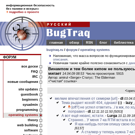
информационная безопасность
без паники и всерьез
подробно о проекте
главная
обзор
RSN
блог
библиотека
bugtraq.ru
/
форум
/
operating systems
Напоминаю, что масса вопросов по функционирова
ФОРУМ
описания
.
Новичкам также крайне полезно ознакомиться с
дан
все доски
Винампом и тем более кипом не пользуюсь. 
FAQ
мигает
14.04.09 08:53
Число просмотров: 5915
IRC
Автор: amirul <Serge> Статус: The Elderman
<
"чистая" ссылка
>
новые сообщения
site updates
<
oper
guestbook
мелкие впечатления от семерки
[url]
-
dl
03.04.0
beginners
Тема рыдает козой! 404, однако!
(-)
-
lazy_
sysadmin
[off?] не успел ответить ../ в жж, по хо
programming
поправил
-
dl
12.11.10 11:50 [5053]
operating systems
А вот ещё нюанс, кстати.
-
Lurga
10.11.09 18
Странно... У меня 7-ка RTM встала в с
theory
Я как-нибудь потом опишу свою бор
web building
[6137]
software
А сталкер-у теперь нужна 7-ка