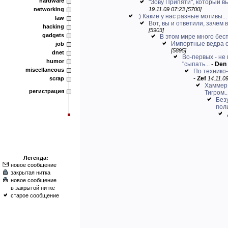
hardware
"Зову Припяти", который в
networking
19.11.09 07:23 [5700]
:) Какие у нас разные мотивы...
law
Вот, вы и ответили, зачем в
hacking
[5903]
gadgets
В этом мире много бес
Импортные ведра с
job
[5895]
dnet
Во-первых - не
humor
"сыпать...
-
Den
miscellaneous
По технико-
-
Zef
scrap
14.11.09
Хаммер 
регистрация
Тигром..
Без
пол
Легенда:
новое сообщение
закрытая нитка
новое сообщение
в закрытой нитке
старое сообщение