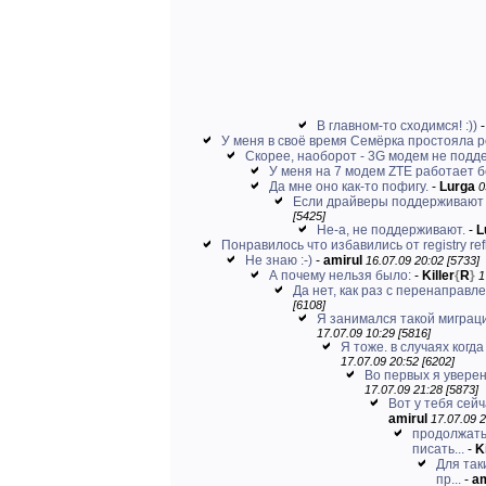
В главном-то сходимся! :))
У меня в своё время Семёрка простояла 
Скорее, наоборот - 3G модем не подде
У меня на 7 модем ZTE работает б
Да мне оно как-то пофигу.
-
Lurga
0
Если драйверы поддерживают В
[5425]
Не-а, не поддерживают.
-
L
Понравилось что избавились от registry refl
Не знаю :-)
-
amirul
16.07.09 20:02 [5733]
А почему нельзя было:
-
Killer
{
R
}
1
Да нет, как раз с перенаправл
[6108]
Я занимался такой миграцией
17.07.09 10:29 [5816]
Я тоже. в случаях когд
17.07.09 20:52 [6202]
Во первых я уверен
17.07.09 21:28 [5873]
Вот у тебя сейч
amirul
17.07.09 2
продолжать 
писать...
-
Ki
Для так
пр...
-
am