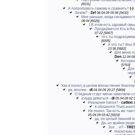
Настройки пользовательские (х
[6531]
А попробовать самому и сравнить?
(-)
Зачем?
-
Zef
08.04.09 05:56 [5632]
Мне раньше, когда сисадминств
08:04 [6026]
:) В этом есть здравый смы
Продержится! Кто в Ро
07:22 [5667]
Что ты подразумев
[6005]
А что ты? Вон 
13:36 [5682]
Для меня по
Den
12.04.09
Которы
[5763]
Для
черв
Как я понял, в целом впечатление благоп
да, вполне
-
dl
04.04.09 20:27 [5809]
О бедном старт-меню замолвлю сло
а куда деваться
-
dl
05.04.09 02:3
Иерархия папок?
-
catlion
1
я обошелся TrueLaunc
Не понял. Так есть же там 
05.04.09 03:42 [5924]
да, но целый лишний кл
Да, но крайне редко 
Эээ ... vi?
-
TRE
Насколько я