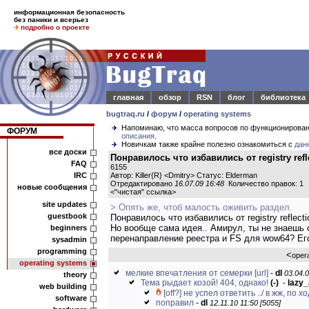
информационная безопасность
без паники и всерьез
подробно о проекте
главная
обзор
RSN
блог
библиотека
bugtraq.ru
/
форум
/
operating systems
Напоминаю, что масса вопросов по функционирова
ФОРУМ
описания
.
Новичкам также крайне полезно ознакомиться с
дан
все доски
Понравилось что избавились от registry refle
FAQ
6155
IRC
Автор: Killer{R} <Dmitry> Статус: Elderman
Отредактировано
16.07.09 16:48
Количество правок: 1
новые сообщения
<
"чистая" ссылка
>
site updates
> Опять же, чтоб малость оживить раздел.
guestbook
Понравилось что избавились от registry reflecti
Но вообще сама идея.. Амирул, ты не знаешь 
beginners
перенаправление реестра и FS для wow64? Его
sysadmin
programming
<
oper
operating systems
мелкие впечатления от семерки
[url]
-
dl
03.04.0
theory
Тема рыдает козой! 404, однако!
(-)
-
lazy_
web building
[off?] не успел ответить ../ в жж, по хо
software
поправил
-
dl
12.11.10 11:50 [5055]