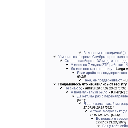
В главном-то сходимся! :))
У меня в своё время Семёрка простояла 
Скорее, наоборот - 3G модем не подде
У меня на 7 модем ZTE работает б
Да мне оно как-то пофигу.
-
Lurga
0
Если драйверы поддерживают В
[5428]
Не-а, не поддерживают.
-
L
Понравилось что избавились от registry r
Не знаю :-)
-
amirul
16.07.09 20:02 [5737]
А почему нельзя было:
-
Killer
{
R
}
1
Да нет, как раз с перенаправл
[6113]
Я занимался такой миграцией
17.07.09 10:29 [5821]
Я тоже. в случаях когд
17.07.09 20:52 [6206]
Во первых я уверен
17.07.09 21:28 [5877]
Вот у тебя сейч