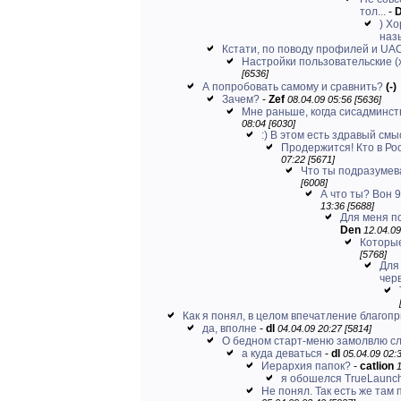
тол...
-
) Х
назы
Кстати, по поводу профилей и UA
Настройки пользовательские (х
[6536]
А попробовать самому и сравнить?
(-)
Зачем?
-
Zef
08.04.09 05:56 [5636]
Мне раньше, когда сисадминств
08:04 [6030]
:) В этом есть здравый смы
Продержится! Кто в Ро
07:22 [5671]
Что ты подразумев
[6008]
А что ты? Вон 
13:36 [5688]
Для меня по
Den
12.04.09
Которы
[5768]
Для
черв
Как я понял, в целом впечатление благоп
да, вполне
-
dl
04.04.09 20:27 [5814]
О бедном старт-меню замолвлю сло
а куда деваться
-
dl
05.04.09 02:3
Иерархия папок?
-
catlion
1
я обошелся TrueLaunc
Не понял. Так есть же там 