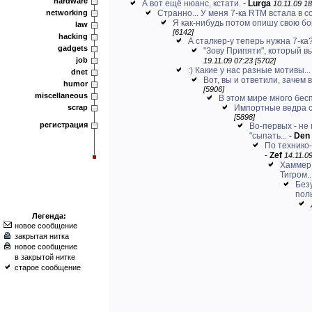
hardware
А вот ещё нюанс, кстати.
-
Lurga
10.11.09 18
networking
Странно... У меня 7-ка RTM встала в с
Я как-нибудь потом опишу свою бор
law
[6142]
hacking
А сталкер-у теперь нужна 7-ка
gadgets
"Зову Припяти", который в
job
19.11.09 07:23 [5702]
:) Какие у нас разные мотивы...
dnet
Вот, вы и ответили, зачем в
humor
[5906]
miscellaneous
В этом мире много бес
scrap
Импортные ведра с
[5898]
регистрация
Во-первых - не
"сыпать...
-
Den
По технико-
-
Zef
14.11.09
Хаммер 
Тигром..
Без
пол
Легенда:
новое сообщение
закрытая нитка
новое сообщение
в закрытой нитке
старое сообщение