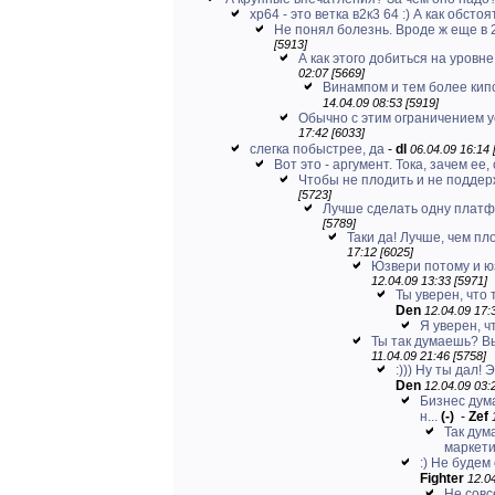
хр64 - это ветка в2к3 64 :) А как обстоят
Не понял болезнь. Вроде ж еще в 
[5913]
А как этого добиться на уровне
02:07 [5669]
Винампом и тем более кипом
14.04.09 08:53 [5919]
Обычно с этим ограничением 
17:42 [6033]
слегка побыстрее, да
-
dl
06.04.09 16:14 
Вот это - аргумент. Тока, зачем ее, 
Чтобы не плодить и не поддерж
[5723]
Лучше сделать одну платф
[5789]
Таки да! Лучше, чем пло
17:12 [6025]
Юзвери потому и юз
12.04.09 13:33 [5971]
Ты уверен, что
Den
12.04.09 17:
Я уверен, ч
Ты так думаешь? Вы
11.04.09 21:46 [5758]
:))) Ну ты дал!
Den
12.04.09 03:
Бизнес дума
н...
(-)
-
Zef
Так дум
маркети
:) Не будем
Fighter
12.04
Не совс