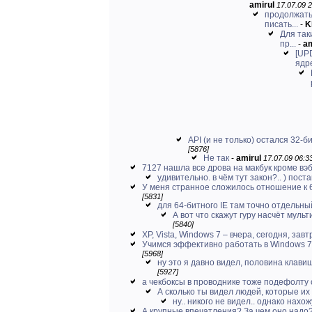
amirul
17.07.09 2
продолжать 
писать...
-
Ki
Для так
пр...
-
am
[UP
ядр
API (и не только) остался 32-б
[5876]
Не так
-
amirul
17.07.09 06:33
7127 нашла все дрова на макбук кроме в
удивительно. в чём тут закон?.. ) поста
У меня странное сложилось отношение к 
[5831]
для 64-битного IE там точно отдельны
А вот что скажут гуру насчёт муль
[5840]
XP, Vista, Windows 7 – вчера, сегодня, завтр
Учимся эффективно работать в Windows 7 
[5968]
ну это я давно видел, половина клави
[5927]
а чекбоксы в проводнике тоже подефолту
А сколько ты видел людей, которые их 
ну.. никого не видел.. однако нахо
А крупные впечатления? За чем оно надо