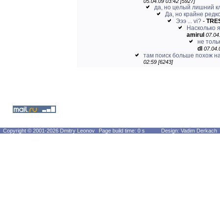
05.04.09 03:42 [5927]
да, но целый лишний кл
Да, но крайне редко 
Эээ ... vi?
-
TRE
Насколько я
amirul
07.04
не тольк
dl
07.04.
там поиск больше похож на
02:59 [6243]
Copyright © 2001-2026 Dmitry Leonov
Page build time: 0 s
Design: Vadim Derkach