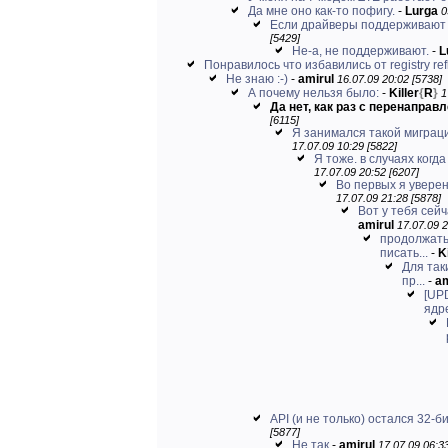
Да мне оно как-то пофигу.
-
Lurga
0
Если драйверы поддерживают В
[5429]
Не-а, не поддерживают.
-
L
Понравилось что избавились от registry refl
Не знаю :-)
-
amirul
16.07.09 20:02 [5738]
А почему нельзя было:
-
Killer
{
R
}
1
Да нет, как раз с перенаправ
[6115]
Я занимался такой миграцией
17.07.09 10:29 [5822]
Я тоже. в случаях когд
17.07.09 20:52 [6207]
Во первых я уверен
17.07.09 21:28 [5878]
Вот у тебя сейч
amirul
17.07.09 2
продолжать 
писать...
-
Ki
Для так
пр...
-
am
[UP
ядр
API (и не только) остался 32-б
[5877]
Не так
-
amirul
17.07.09 06:33