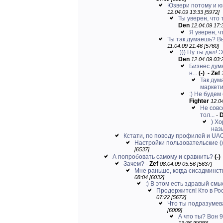
Юзвери потому и юз
12.04.09 13:33 [5972]
Ты уверен, что
Den
12.04.09 17:
Я уверен, ч
Ты так думаешь? Вы
11.04.09 21:46 [5760]
:))) Ну ты дал!
Den
12.04.09 03:
Бизнес дума
н...
(-)
-
Zef
Так дум
маркети
:) Не будем
Fighter
12.04
Не совс
тол...
-
) Х
назы
Кстати, по поводу профилей и UA
Настройки пользовательские (х
[6537]
А попробовать самому и сравнить?
(-)
Зачем?
-
Zef
08.04.09 05:56 [5637]
Мне раньше, когда сисадминств
08:04 [6032]
:) В этом есть здравый смы
Продержится! Кто в Ро
07:22 [5672]
Что ты подразумев
[6009]
А что ты? Вон 