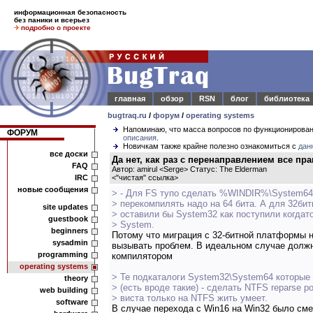
информационная безопасность
без паники и всерьез
подробно о проекте
главная
обзор
RSN
блог
библиотека
bugtraq.ru
/
форум
/
operating systems
Напоминаю, что масса вопросов по функционирова
ФОРУМ
описания
.
Новичкам также крайне полезно ознакомиться с
дан
все доски
Да нет, как раз с перенаправлением все пр
FAQ
Автор: amirul <Serge> Статус: The Elderman
IRC
<
"чистая" ссылка
>
новые сообщения
> - Для FS тупо сделать %WINDIR%\System64
> перекомпилять надо на 64 бита. А для 32бит
site updates
> оставили бы System32 как поступили когдат
guestbook
> System.
beginners
Потому что миграция с 32-битной платформы н
sysadmin
вызывать проблем. В идеальном случае должн
programming
компилятором
operating systems
> Те подкаталоги System32\System64 которы
theory
> (есть вроде такие) - сделать NTFS reparse poi
web building
> виста только на NTFS жить умеет.
software
В случае перехода с Win16 на Win32 было сме