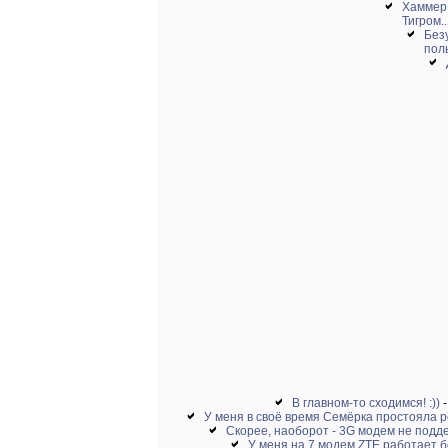
Хаммер 
Тигром..
Без
пол
В главном-то сходимся! :))
У меня в своё время Семёрка простояла 
Скорее, наоборот - 3G модем не подде
У меня на 7 модем ZTE работает б