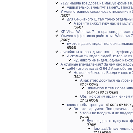
7127 нашла все дрова на макбук кроме в
удивительно. в чём тут закон?.. ) поста
У меня странное сложилось отношение к 
[5832]
для 64-битного IE там точно отдельны
А вот что скажут гуру насчёт муль
[5841]
XP, Vista, Windows 7 – вчера, сегодня, завтр
Учимся эффективно работать в Windows 7 
[5969]
ну это я давно видел, половина клави
[5928]
а чекбоксы в проводнике тоже подефолту
А сколько ты видел людей, которые их 
ну.. никого не видел.. однако нахо
А крупные впечатления? За чем оно надо
хр64 - это ветка в2к3 64 :) А как обстоят
Не понял болезнь. Вроде ж еще в 
[5914]
А как этого добиться на уровне
02:07 [5670]
Винампом и тем более кипом
14.04.09 08:53 [5920]
Обычно с этим ограничением 
17:42 [6034]
слегка побыстрее, да
-
dl
06.04.09 16:14 
Вот это - аргумент. Тока, зачем ее, 
Чтобы не плодить и не поддерж
[5724]
Лучше сделать одну платф
[5790]
Таки да! Лучше, чем пло
17:12 [6026]