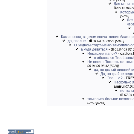
13:36 [5689]
Для меня по
Den
12.04.09
Которы
[5769]
Для
черв
Как я понял, в целом впечатление благоп
да, вполне
-
dl
04.04.09 20:27 [5815]
О бедном старт-меню замолвлю сло
а куда деваться
-
dl
05.04.09 02:3
Иерархия папок?
-
catlion
1
я обошелся TrueLaunc
Не понял. Так есть же там 
05.04.09 03:42 [5928]
да, но целый лишний кл
Да, но крайне редко 
Эээ ... vi?
-
TRE
Насколько я
amirul
07.04
не тольк
dl
07.04.
там поиск больше похож на
02:59 [6244]