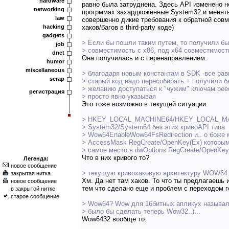
hardware
равно была затруднена. Здесь API изменено н
networking
прогрммах захардкоженные System32 и менять
law
совершенно дикие требования к обратной совм
hacking
хаков/багов в third-party коде)
gadgets
> Если бы пошли таким путем, то получили б
job
> совместимость с х86, под х64 совместимост
dnet
Она получилась и с перенаправлением.
humor
miscellaneous
> благодаря новым константам в SDK -все рав
scrap
> старый код надо пересобирать.+ получили б
> желанию доступаться к "чужим" ключам реес
регистрация
> просто явно указывая
Это тоже возможно в текущей ситуации.
> HKEY_LOCAL_MACHINE64/HKEY_LOCAL_MA
> System32/System64 без этих кривоAPI типа
> Wow64EnableWow64FsRedirection и.. о боже 
> AccessMask RegCreate/OpenKey(Ex) которым
> самое место в dwOptions RegCreate/OpenKe
Что в них кривого то?
Легенда:
новое сообщение
> текущую кривохаковую архитектуру WOW64. 
закрытая нитка
Хм. Да нет там хаков. То что ты предлагаешь и
новое сообщение
тем что сделано еще и проблем с переходом 
в закрытой нитке
старое сообщение
> Wow64? Wow для 16битных апликух называл
> было бы сделать теперь Wow32..)...
Wow6432 вообще то.