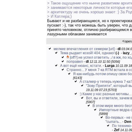
> Такое ощущение что нынче развитием архит
> занимаются некоторые личности которые е
> архитектуру не очень хорошо знают :) За Род
> И Катлера;)
Бывают и не разбирающиеся, но к проектиров
пускает :-), так что можешь быть уверен, что
принято человеком, отлично разбирающемся в
лазурными облаками занимается
<
oper
мелкие впечатления от семерки
[url]
-
dl
03.04.0
Тема рыдает козой! 404, однако!
(-)
-
lazy_
[off?] не успел ответить ../ в жж, по хо
поправил
-
dl
12.11.10 11:50 [5056]
А вот ещё нюанс, кстати.
-
Lurga
10.11.09 18
Странно... У меня 7-ка RTM встала в с
Я как-нибудь потом опишу свою бор
[6143]
А сталкер-у теперь нужна 7-ка
"Зову Припяти", который в
19.11.09 07:23 [5703]
:) Какие у нас разные мотивы...
Вот, вы и ответили, зачем в
[5907]
В этом мире много бес
Импортные ведра с
[5899]
Во-первых - не
"сыпать...
-
Den
По технико-
-
Zef
14.11.09