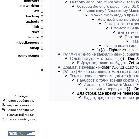
hardware
Острова Зеленого Мыса заначительно 
networking
Острова Зелёного мыса -- это -01:00
Нужно кому? Бегающему Мишке
law
Можно сколь угодно пренеб
hacking
Нет, проблема не в во
gadgets
А это разве не в р
job
В том-то и беда
dnet
и что там 
Прозрач
humor
Наве
miscellaneous
Ручная правка дос
scrap
))
(-)
-
Fighter
28.07.11 09
[WinXP] Я че-то не въехал: именно, обратн
регистрация
С добрым утром, страна!!! :)
(-)
-
Den
2
В Иркутске, точно, не будет
-
Zef
24
Драматизируешь)
-
Fighter
23.07.11 01:08 [3
[Win5.x] Ничего страшного. Надо всего-лишь
Тогда с точки зрения виндов и софта вс
Наоборот, с точки зрения софта бу
Именно так. Сейчас в Москве +4
значит я перепутал
(-)
-
D
Для стран, где время не переводят,
Легенда:
Ладно, придет время, посмотри
новое сообщение
закрытая нитка
новое сообщение
в закрытой нитке
старое сообщение