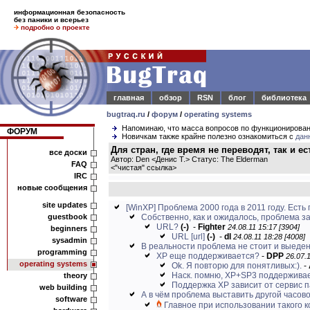
информационная безопасность
без паники и всерьез
подробно о проекте
главная
обзор
RSN
блог
библиотека
bugtraq.ru
/
форум
/
operating systems
Напоминаю, что масса вопросов по функционирова
ФОРУМ
Новичкам также крайне полезно ознакомиться с
дан
Для стран, где время не переводят, так и е
все доски
Автор: Den <Денис Т.> Статус: The Elderman
FAQ
<
"чистая" ссылка
>
IRC
новые сообщения
site updates
[WinXP] Проблема 2000 года в 2011 году. Есть п
guestbook
Собственно, как и ожидалось, проблема за
URL?
(-)
-
Fighter
24.08.11 15:17 [3904]
beginners
URL
[url]
(-)
-
dl
24.08.11 18:28 [4008]
sysadmin
В реальности проблема не стоит и выеде
programming
ХР еще поддерживается?
-
DPP
26.07.1
operating systems
Ok. Я повторю для понятливых:).
-
Наск. помню, XP+SP3 поддерживае
theory
Поддержка XP зависит от сервис па
web building
А в чём проблема выставить другой часово
software
Главное при использовании такого ко