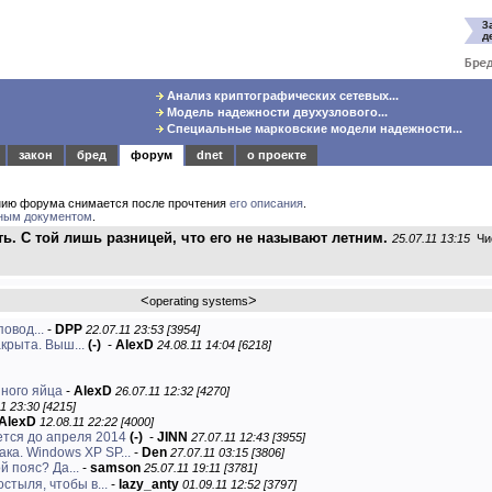
Анализ криптографических сетевых...
Модель надежности двухузлового...
Специальные марковские модели надежности...
закон
бред
форум
dnet
о проекте
нию форума снимается после прочтения
его описания
.
ным документом
.
сть. С той лишь разницей, что его не называют летним.
25.07.11 13:15
Чис
<
>
operating systems
овод...
-
DPP
22.07.11 23:53 [3954]
крыта. Выш...
(-)
-
AlexD
24.08.11 14:04 [6218]
нного яйца
-
AlexD
26.07.11 12:32 [4270]
1 23:30 [4215]
AlexD
12.08.11 22:22 [4000]
тся до апреля 2014
(-)
-
JINN
27.07.11 12:43 [3955]
ка. Windows XP SP...
-
Den
27.07.11 03:15 [3806]
й пояс? Да...
-
samson
25.07.11 19:11 [3781]
стыля, чтобы в...
-
lazy_anty
01.09.11 12:52 [3797]