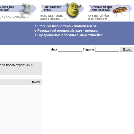
FreeBSD полностью избавляется от...
Рекордный июльский патч - первая...
Вредоносные плагины в маркетплейсе...
Имя
Пароль
ло просмотров: 3506
Поиск