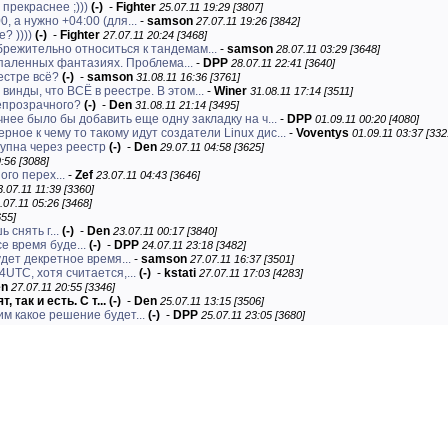
прекраснее ;)))
(-)
-
Fighter
25.07.11 19:29 [3807]
, а нужно +04:00 (для...
-
samson
27.07.11 19:26 [3842]
? ))))
(-)
-
Fighter
27.07.11 20:24 [3468]
режительно относиться к тандемам...
-
samson
28.07.11 03:29 [3648]
спаленных фантазиях. Проблема...
-
DPP
28.07.11 22:41 [3640]
еестре всё?
(-)
-
samson
31.08.11 16:36 [3761]
 винды, что ВСЁ в реестре. В этом...
-
Winer
31.08.11 17:14 [3511]
непрозрачного?
(-)
-
Den
31.08.11 21:14 [3495]
нее было бы добавить еще одну закладку на ч...
-
DPP
01.09.11 00:20 [4080]
рное к чему то такому идут создатели Linux дис...
-
Voventys
01.09.11 03:37 [332
тупна через реестр
(-)
-
Den
29.07.11 04:58 [3625]
:56 [3088]
ого перех...
-
Zef
23.07.11 04:43 [3646]
3.07.11 11:39 [3360]
.07.11 05:26 [3468]
655]
 снять г...
(-)
-
Den
23.07.11 00:17 [3840]
е время буде...
(-)
-
DPP
24.07.11 23:18 [3482]
дет декретное время...
-
samson
27.07.11 16:37 [3501]
UTC, хотя считается,...
(-)
-
kstati
27.07.11 17:03 [4283]
en
27.07.11 20:55 [3346]
 так и есть. С т...
(-)
-
Den
25.07.11 13:15 [3506]
м какое решение будет...
(-)
-
DPP
25.07.11 23:05 [3680]