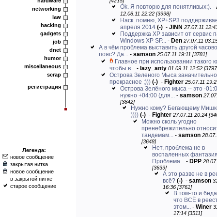
hardware
[4215]
Ok. Я повторю для понятливых:).
-
networking
12.08.11 22:22 [3998]
law
Наск. помню, XP+SP3 поддержива
hacking
апреля 2014
(-)
-
JINN
27.07.11 12:4
gadgets
Поддержка XP зависит от сервис п
Windows XP SP...
-
Den
27.07.11 03:1
job
А в чём проблема выставить другой часов
dnet
пояс? Да...
-
samson
25.07.11 19:11 [3781]
humor
Главное при использовании такого к
miscellaneous
чтобы в...
-
lazy_anty
01.09.11 12:52 [3797
scrap
Острова Зеленого Мыса заначительно
прекраснее ;)))
(-)
-
Fighter
25.07.11 19:2
регистрация
Острова Зелёного мыса -- это -01:0
нужно +04:00 (для...
-
samson
27.07
[3842]
Нужно кому? Бегающему Мишк
))))
(-)
-
Fighter
27.07.11 20:24 [34
Можно сколь угодно
пренебрежительно относит
тандемам...
-
samson
28.07.
[3648]
Нет, проблема не в
Легенда:
воспаленных фантазия
новое сообщение
Проблема...
-
DPP
28.07
закрытая нитка
[3639]
новое сообщение
А это разве не в р
в закрытой нитке
всё?
(-)
-
samson
3
старое сообщение
16:36 [3761]
В том-то и бед
что ВСЁ в реест
этом...
-
Winer
3
17:14 [3511]