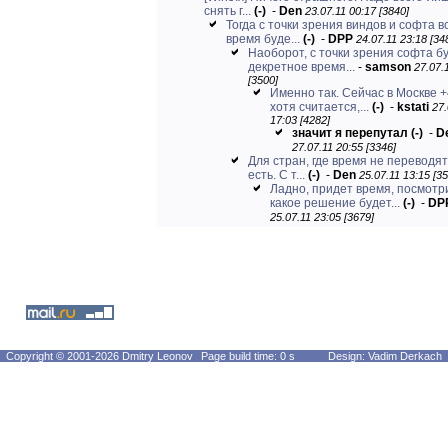
снять г...
(-)
-
Den
23.07.11 00:17 [3840]
Тогда с точки зрения виндов и софта в
время буде...
(-)
-
DPP
24.07.11 23:18 [34
Наоборот, с точки зрения софта б
декретное время...
-
samson
27.07.
[3500]
Именно так. Сейчас в Москве 
хотя считается,...
(-)
-
kstati
27.
17:03 [4282]
значит я перепутал
(-)
-
D
27.07.11 20:55 [3346]
Для стран, где время не переводят,
есть. С т...
(-)
-
Den
25.07.11 13:15 [3
Ладно, придет время, посмотр
какое решение будет...
(-)
-
DP
25.07.11 23:05 [3679]
Copyright © 2001-2026 Dmitry Leonov
Page build time: 0 s
Design: Vadim Derkach