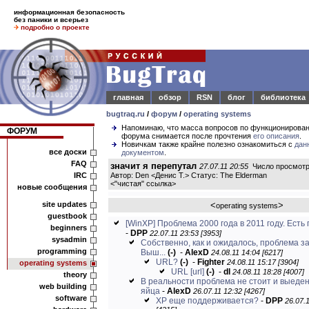
информационная безопасность
без паники и всерьез
подробно о проекте
главная
обзор
RSN
блог
библиотека
bugtraq.ru
/
форум
/
operating systems
Напоминаю, что масса вопросов по функционирова
ФОРУМ
форума снимается после прочтения
его описания
.
Новичкам также крайне полезно ознакомиться с
дан
все доски
документом
.
FAQ
значит я перепутал
27.07.11 20:55
Число просмотр
IRC
Автор: Den <Денис Т.> Статус: The Elderman
<
"чистая" ссылка
>
новые сообщения
site updates
<
>
operating systems
guestbook
[WinXP] Проблема 2000 года в 2011 году. Есть п
beginners
-
DPP
22.07.11 23:53 [3953]
sysadmin
Собственно, как и ожидалось, проблема з
programming
Выш...
(-)
-
AlexD
24.08.11 14:04 [6217]
URL?
(-)
-
Fighter
24.08.11 15:17 [3904]
operating systems
URL
[url]
(-)
-
dl
24.08.11 18:28 [4007]
theory
В реальности проблема не стоит и выеде
web building
яйца
-
AlexD
26.07.11 12:32 [4267]
software
ХР еще поддерживается?
-
DPP
26.07.