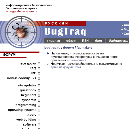
информационная безопасность
без паники и всерьез
подробно о проекте
Ана
Мод
Спе
главная
обзор
RSN
блог
библиотека
bugtraq.ru
/
форум
/
faqmakers
Напоминаю, что масса вопросов по
ФОРУМ
функционированию форума снимается после
прочтения
его описания
.
все доски
Новичкам также крайне полезно ознакомиться с
данным документом
.
FAQ
IRC
новые сообщения
site updates
guestbook
beginners
sysadmin
programming
operating systems
theory
web building
software