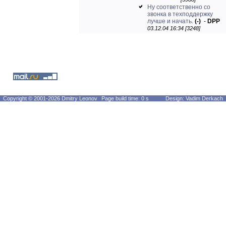
[3988]
Ну соответственно со
звонка в техподдержку
лучше и начать.
(-)
-
DPP
03.12.04 16:34 [3248]
Copyright © 2001-2026 Dmitry Leonov
Page build time: 0 s
Design: Vadim Derkach