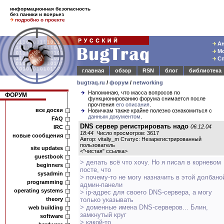
информационная безопасность
без паники и всерьез
подробно о проекте
Ан
Мо
Сп
главная
обзор
RSN
блог
библиотека
bugtraq.ru
/
форум
/
networking
Напоминаю, что масса вопросов по
ФОРУМ
функционированию форума снимается после
прочтения
его описания
.
все доски
Новичкам также крайне полезно ознакомиться с
данным документом
.
FAQ
DNS сервер регистрировать надо
06.12.04
IRC
18:44
Число просмотров: 3617
новые сообщения
Автор: vitaliy_m Статус: Незарегистрированный
пользователь
site updates
<
"чистая" ссылка
>
guestbook
> делать всё что хочу. Но я писал в корневом
beginners
посте, что
sysadmin
> почему-то не могу назначить в этой долбано
programming
админ-панели
operating systems
> ip-адрес для своего DNS-сервера, а могу
theory
только указывать
> доменные имена DNS-серверов... Блин,
web building
замкнутый круг
software
> какой-то...