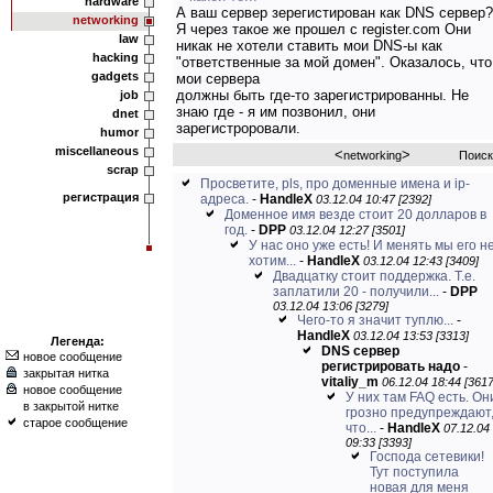
hardware
А ваш сервер зерегистирован как DNS сервер?
networking
Я через такое же прошел с register.com Они
law
никак не хотели ставить мои DNS-ы как
hacking
"ответственные за мой домен". Оказалось, что
gadgets
мои сервера
должны быть где-то зарегистрированны. Не
job
знаю где - я им позвонил, они
dnet
зарегистроровали.
humor
miscellaneous
<
>
networking
Поиск
scrap
Просветите, pls, про доменные имена и ip-
регистрация
адреса.
-
HandleX
03.12.04 10:47 [2392]
Доменное имя везде стоит 20 долларов в
год.
-
DPP
03.12.04 12:27 [3501]
У нас оно уже есть! И менять мы его н
хотим...
-
HandleX
03.12.04 12:43 [3409]
Двадцатку стоит поддержка. Т.е.
заплатили 20 - получили...
-
DPP
03.12.04 13:06 [3279]
Чего-то я значит туплю...
-
HandleX
03.12.04 13:53 [3313]
Легенда:
DNS сервер
новое сообщение
регистрировать надо
-
закрытая нитка
vitaliy_m
06.12.04 18:44 [3617
новое сообщение
У них там FAQ есть. Он
в закрытой нитке
грозно предупреждают
старое сообщение
что...
-
HandleX
07.12.04
09:33 [3393]
Господа сетевики!
Тут поступила
новая для меня