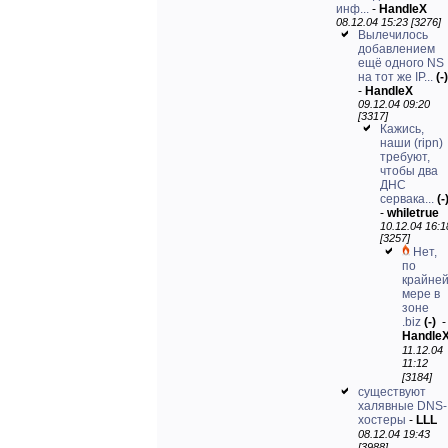
инф...
-
HandleX
08.12.04 15:23 [3276]
Вылечилось
добавлением
ещё одного NS
на тот же IP...
(-)
-
HandleX
09.12.04 09:20
[3317]
Кажись,
наши (ripn)
требуют,
чтобы два
ДНС
сервака...
(-
-
whiletrue
10.12.04 16:1
[3257]
Нет,
по
крайне
мере в
зоне
.biz
(-)
-
Handle
11.12.04
11:12
[3184]
существуют
халявные DNS-
хостеры
-
LLL
08.12.04 19:43