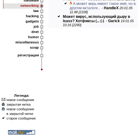
hardware
А может вирь имеет такое имя, но в
networking
другом каталоге...
-
HandleX
20.01.05
law
11:48 [2108]
hacking
Может вирус, использующий дыру в
lsass? Хотфиксы (...
(-)
-
Garick
19.01.05
gadgets
10:16 [2290]
job
dnet
humor
miscellaneous
scrap
регистрация
Легенда:
новое сообщение
закрытая нитка
новое сообщение
в закрытой нитке
старое сообщение