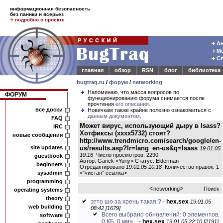
информационная безопасность
без паники и всерьез
подробно о проекте
Ан
Мо
Сп
главная
обзор
RSN
блог
библиотека
bugtraq.ru
/
форум
/
networking
Напоминаю, что масса вопросов по
ФОРУМ
функционированию форума снимается после
прочтения
его описания
.
все доски
Новичкам также крайне полезно ознакомиться с
данным документом
.
FAQ
Может вирус, использующий дыру в lsass?
IRC
Хотфиксы (хххх5732) стоят?
новые сообщения
http://www.trendmicro.com/search/google/en-
site updates
us/results.asp?lr=lang_en-us&q=lsass
19.01.05
10:16
Число просмотров: 2290
guestbook
Автор: Garick <Yuriy> Статус: Elderman
beginners
Отредактировано
19.01.05 10:18
Количество правок: 1
sysadmin
<
"чистая" ссылка
>
programming
<
>
networking
Поиск
operating systems
theory
этто шо за хрень такая:?
-
hex.sex
19.01.05
web building
08:42 [1679]
Всего выбрано обновлений: 0 элементов,
software
0 КБ, 0 мин...
-
hex.sex
19.01.05 22:10 [2191]