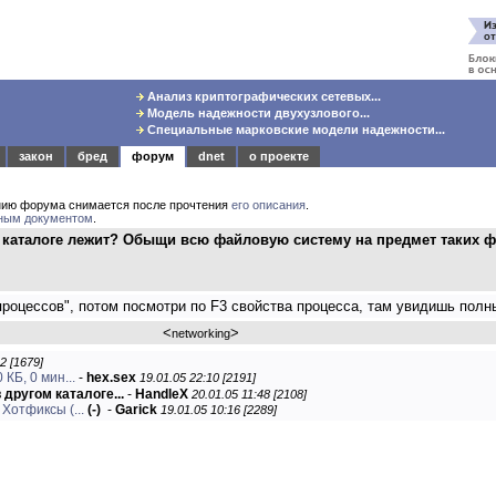
Анализ криптографических сетевых...
Модель надежности двухузлового...
Специальные марковские модели надежности...
закон
бред
форум
dnet
о проекте
нию форума снимается после прочтения
его описания
.
ным документом
.
м каталоге лежит? Обыщи всю файловую систему на предмет таких 
процессов", потом посмотри по F3 свойства процесса, там увидишь полны
<
>
networking
2 [1679]
КБ, 0 мин...
-
hex.sex
19.01.05 22:10 [2191]
 другом каталоге...
-
HandleX
20.01.05 11:48 [2108]
Хотфиксы (...
(-)
-
Garick
19.01.05 10:16 [2289]