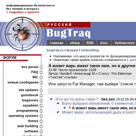
информационная безопасность
без паники и всерьез
подробно о проекте
главная
обзор
RSN
блог
библиотека
bugtraq.ru
/
форум
/
networking
Напоминаю, что масса вопросов по функционирова
ФОРУМ
Новичкам также крайне полезно ознакомиться с
дан
А может вирь имеет такое имя, но в друго
все доски
11:48
Число просмотров: 2108
FAQ
Автор: HandleX <Александр М.> Статус: The Elderman
IRC
<
"чистая" ссылка
>
новые сообщения
Или запусти Far Manager, там выбери "список 
site updates
guestbook
этто шо за хрень такая:?
-
hex.sex
19.01.05 08:4
beginners
Всего выбрано обновлений: 0 элементов, 0 
sysadmin
А может вирь имеет такое имя, но в
programming
Может вирус, использующий дыру в lsass? 
operating systems
theory
web building
software