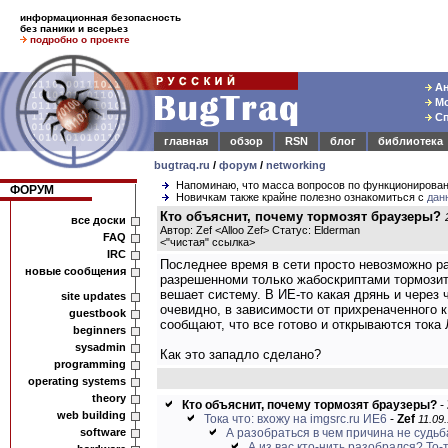
информационная безопасность
без паники и всерьез
подробно о проекте
Ан
Мо
Сп
главная
обзор
RSN
блог
библиотека
bugtraq.ru
/
форум
/
networking
Напоминаю, что масса вопросов по функционирова
ФОРУМ
Новичкам также крайне полезно ознакомиться с
дан
Кто объяснит, почему тормозят браузеры?
все доски
Автор: Zef <Alloo Zef> Статус: Elderman
FAQ
<
"чистая" ссылка
>
IRC
Последнее время в сети просто невозможно раб
новые сообщения
разрешенноми только жабоскриптами тормозит 
вешает систему. В ИЕ-то какая дрянь и через 
site updates
очевидно, в зависимости от прихреначенного 
guestbook
сообщают, что все готово и открываются тока 
beginners
sysadmin
Как это западло сделано?
programming
operating systems
theory
Кто объяснит, почему тормозят браузеры?
-
web building
Тока что: вхожу на imgsrc.ru ИЕ6
-
Zef
11.09.
software
А разобраться в чем причина не судьб
А из вас кто-нить разобрался? То-т