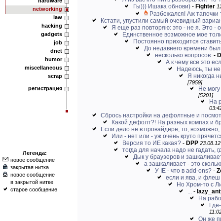
hardware
Гы))) Ишака обнови)
-
Fighter
1
networking
Разбежался! Аж тапочки
law
Кстати, упустили самый очевидный вариант
hacking
Я еще раз повторяю: это - не я. Это - он
gadgets
Единственное возможное мое толич
Постоянно приходится ставить 
job
До недавнего времени был 
dnet
несколько вопросов:
-
D
humor
А к чему все это ес
miscellaneous
Надеюсь, ты не
Я никогда н
scrap
[7959]
регистрация
Не могу
[5201]
На 
03:4
Сбрось настройки на дефолтные и посмотр
Какой дефолт?! На разных компах и б
Если дело не в провайдере, то, возможно,
Или - нет или - уж очень круто прячетс
Версия то ИЕ какая?
-
DPP
23.08.12
тогда для начала надо не гадать, г
Легенда:
Дык у браузеров и зашкаливает
новое сообщение
а зашкаливает - это сколько
закрытая нитка
У IE - что в add-ons?
-
Z
новое сообщение
если и ява, и флеш
в закрытой нитке
Но Хром-то с Л
старое сообщение
...
-
lazy_ant
На рабо
Где-
11:0
Он же п