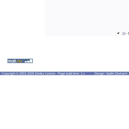
)))
-
Copyright © 2001-2026 Dmitry Leonov
Page build time: 1 s
Design: Vadim Derkach