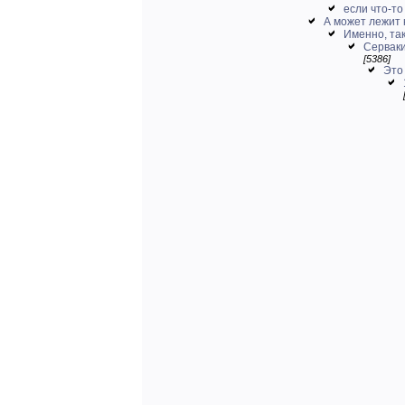
если что-то
А может лежит к
Именно, так
Серваки
[5386]
Это 