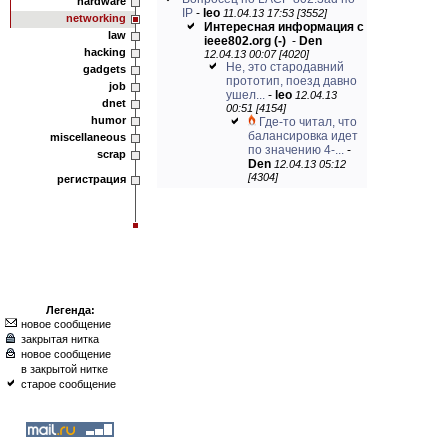
hardware
IP
-
leo
11.04.13 17:53 [3552]
networking
Интересная информация с
law
ieee802.org
(-)
-
Den
hacking
12.04.13 00:07 [4020]
Не, это стародавний
gadgets
прототип, поезд давно
job
ушел...
-
leo
12.04.13
dnet
00:51 [4154]
humor
Где-то читал, что
балансировка идет
miscellaneous
по значению 4-...
-
scrap
Den
12.04.13 05:12
[4304]
регистрация
Легенда:
новое сообщение
закрытая нитка
новое сообщение
в закрытой нитке
старое сообщение