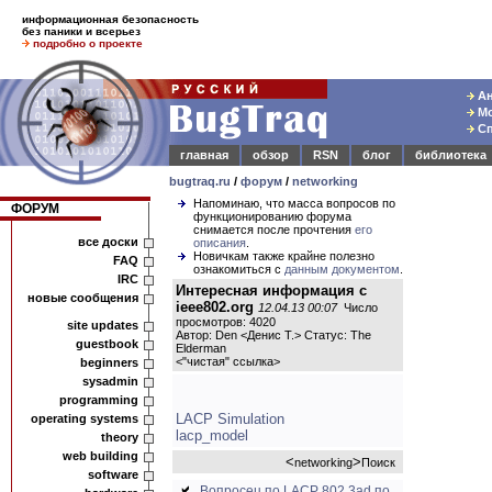
информационная безопасность
без паники и всерьез
подробно о проекте
Ан
Мо
Сп
главная
обзор
RSN
блог
библиотека
bugtraq.ru
/
форум
/
networking
Напоминаю, что масса вопросов по
ФОРУМ
функционированию форума
снимается после прочтения
его
все доски
описания
.
Новичкам также крайне полезно
FAQ
ознакомиться с
данным документом
.
IRC
Интересная информация с
новые сообщения
ieee802.org
12.04.13 00:07
Число
просмотров: 4020
site updates
Автор: Den <Денис Т.> Статус: The
guestbook
Elderman
<
"чистая" ссылка
>
beginners
sysadmin
programming
LACP Simulation
operating systems
lacp_model
theory
web building
<
>
networking
Поиск
software
Вопросец по LACP 802.3ad по