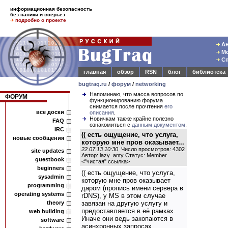
информационная безопасность
без паники и всерьез
подробно о проекте
Ан
Мо
Сп
главная
обзор
RSN
блог
библиотека
bugtraq.ru
/
форум
/
networking
Напоминаю, что масса вопросов по
ФОРУМ
функционированию форума
снимается после прочтения
его
все доски
описания
.
Новичкам также крайне полезно
FAQ
ознакомиться с
данным документом
.
IRC
(( есть ощущение, что услуга,
новые сообщения
которую мне пров оказывает...
22.07.13 10:30
Число просмотров: 4302
site updates
Автор: lazy_anty Статус: Member
guestbook
<
"чистая" ссылка
>
beginners
(( есть ощущение, что услуга,
sysadmin
которую мне пров оказывает
programming
даром (пропись имени сервера в
operating systems
rDNS), у MS в этом случае
theory
завязан на другую услугу и
предоставляется в её рамках.
web building
Иначе они ведь закопаются в
software
асинхронных запросах