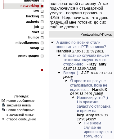
hardware
пользователей на смену. А так
networking
подключился к стандартной
law
услуге - получил пропись в
hacking
rDNS. Надо почитать, что день
gadgets
грядущий мне готовит, до сих
ещё не доехал.
job
dnet
<
>
networking
Поиск
humor
А давно почтовики стали
miscellaneous
копошиться в PTR записях?...
-
scrap
HandleX
27.05.13 11:39 [3811]
В частных случаях пишем
регистрация
техникам получателя со
стороннего...
-
lazy_anty
03.07.13 12:09 [4229]
Всегда :)
-
J
'
JF
04.06.13 13:33
[4560]
Я просто ни разу не
сталкивался, пока не
вкусил вс...
-
HandleX
04.06.13 14:01 [4890]
Легенда:
Иронизируете? ;)
новое сообщение
На практике
закрытая нитка
зачастую отправка
новое сообщение
и прием на...
-
в закрытой нитке
lazy_anty
08.07.13
старое сообщение
12:26 [4322]
Ни в коем
случае не
иронизирую, я к
тому, что у