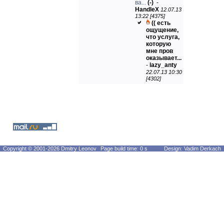
ва...
(-)
-
HandleX
12.07.13
13:22 [4375]
(( есть
ощущение,
что услуга,
которую
мне пров
оказывает...
-
lazy_anty
22.07.13 10:30
[4302]
Copyright © 2001-2026 Dmitry Leonov
Page build time: 0 s
Design: Vadim Derkach