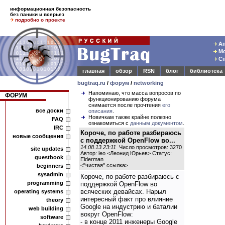
информационная безопасность
без паники и всерьез
подробно о проекте
Ан
Мо
Сп
главная
обзор
RSN
блог
библиотека
bugtraq.ru
/
форум
/
networking
Напоминаю, что масса вопросов по
ФОРУМ
функционированию форума
снимается после прочтения
его
все доски
описания
.
Новичкам также крайне полезно
FAQ
ознакомиться с
данным документом
.
IRC
Короче, по работе разбираюсь
новые сообщения
с поддержкой OpenFlow во...
14.08.13 23:11
Число просмотров: 3270
site updates
Автор: leo <Леонид Юрьев> Статус:
guestbook
Elderman
<
"чистая" ссылка
>
beginners
sysadmin
Короче, по работе разбираюсь с
programming
поддержкой OpenFlow во
всяческих девайсах. Нарыл
operating systems
интересный факт про влияние
theory
Google на индустрию и баталии
web building
вокруг OpenFlow:
software
- в конце 2011 инженеры Google