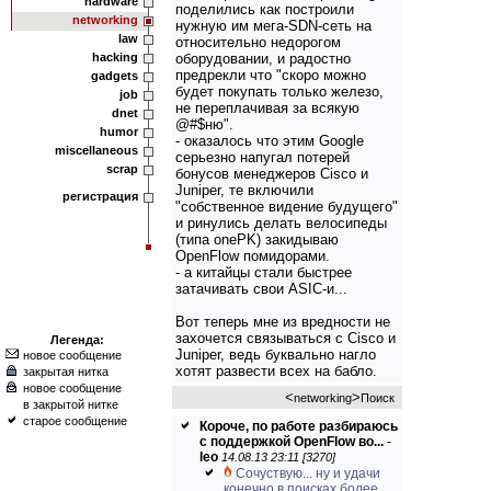
hardware
поделились как построили
networking
нужную им мега-SDN-сеть на
law
относительно недорогом
hacking
оборудовании, и радостно
предрекли что "скоро можно
gadgets
будет покупать только железо,
job
не переплачивая за всякую
dnet
@#$ню".
humor
- оказалось что этим Google
miscellaneous
серьезно напугал потерей
scrap
бонусов менеджеров Cisco и
Juniper, те включили
регистрация
"собственное видение будущего"
и ринулись делать велосипеды
(типа onePK) закидываю
OpenFlow помидорами.
- а китайцы стали быстрее
затачивать свои ASIC-и...
Вот теперь мне из вредности не
захочется связываться с Cisco и
Легенда:
Juniper, ведь буквально нагло
новое сообщение
хотят развести всех на бабло.
закрытая нитка
новое сообщение
<
>
networking
Поиск
в закрытой нитке
старое сообщение
Короче, по работе разбираюсь
с поддержкой OpenFlow во...
-
leo
14.08.13 23:11 [3270]
Сочуствую... ну и удачи
конечно в поисках более