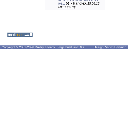
не...
(-)
-
HandleX
15.08.13
08:51 [3770]
Copyright © 2001-2026 Dmitry Leonov
Page build time: 0 s
Design: Vadim Derkach