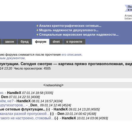
Анализ криптографических сетевых...
Модель надежности двухузлового...
Специальные марковские модели надежности...
закон
бред
форум
dnet
о проекте
нию форума снимается после прочтения
его описания
.
ным документом
.
флуктуации. Сегодня смотрю — картина прямо противоположная, ви
14 13:20
Число просмотров: 4505
<
>
networking
но.
-
HandleX
07.01.14 18:58 [3335]
-
Den
07.01.14 22:31 [4008]
нём, не?
-
HandleX
08.01.14 16:57 [4104]
шрутизаторов...
-
_Den_
09.01.14 12:46 [4524]
мые сетевые флуктуации...
(-)
-
HandleX
09.01.14 13:20 [4505]
каналах разной пропускной...
(-)
-
Den
10.01.14 00:42 [4168]
такого не настроено, стоковый...
(-)
-
HandleX
10.01.14 03:06 [4393]