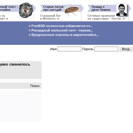
FreeBSD полностью избавляется от...
Рекордный июльский патч - первая...
Вредоносные плагины в маркетплейсе...
Имя
Пароль
димо сменилось
Поиск