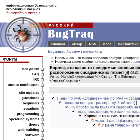
информационная безопасность
без паники и всерьез
подробно о проекте
главная
обзор
RSN
блог
библиотека
bugtraq.ru
/
форум
/
networking
Напоминаю, что масса вопросов по функционирова
ФОРУМ
Новичкам также крайне полезно ознакомиться с
дан
Короче, это какие-то неведомые сетевые 
все доски
расположение сисадминских планет )))
09.01.
FAQ
Автор: HandleX <Александр М.> Статус: The Elderman
IRC
<
"чистая" ссылка
>
новые сообщения
site updates
guestbook
Пинги по IPv6 «длиннее» чем по IPv4 — стран
посмори первую трассировку, 8-ой хоп
(-)
beginners
Ну просто была какая-то задержка на 
sysadmin
Есть подозрение, что один из мар
programming
Короче, это какие-то неведо
operating systems
может Load balancing на 
theory
У меня точно ничего 
web building
software