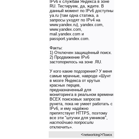
IPv6 к службам Яндекса в зоне
RU. Тестируем, да, ждите. В
данный момент по IPv6 доступны
ya.ru (там одна статика, а
запросы уходят по IPv4 на
www.yandex.ru), yandex.com,
www.yandex.com,
mail.yandex.com и
passport.yandex.com.
Факты:
1) Отключен защищённый поиск.
2) Продвижение IPv6
застопорилось на зоне .RU.
У кого какие подозрения? У меня
самые мрачные, навроде «Шунт
в мозге Яндекса от крутых
красных перцев,
предназначенный для
мониторинга в реальном времени
ВСЕХ поисковых запросов
рунета, пока не умеет работать c
IPv6, и ему надёжно
препятствует HTTPS, поэтому
все эти "штучки для умников",
настойчиво попросили
отключить».
<
>
networking
Поиск