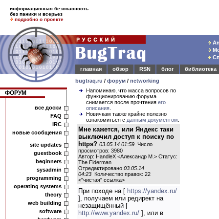
информационная безопасность
без паники и всерьез
подробно о проекте
Ан
Мо
Сп
главная
обзор
RSN
блог
библиотека
bugtraq.ru
/
форум
/
networking
Напоминаю, что масса вопросов по
ФОРУМ
функционированию форума
снимается после прочтения
его
все доски
описания
.
Новичкам также крайне полезно
FAQ
ознакомиться с
данным документом
.
IRC
Мне кажется, или Яндекс таки
новые сообщения
выключил доступ к поиску по
https?
03.05.14 01:59
Число
site updates
просмотров: 3980
guestbook
Автор: HandleX <Александр М.> Статус:
beginners
The Elderman
Отредактировано
03.05.14
sysadmin
04:23
Количество правок: 22
programming
<
"чистая" ссылка
>
operating systems
При походе на [
https://yandex.ru/
theory
], получаем или редирект на
web building
незащищённый [
software
http://www.yandex.ru/
], или в