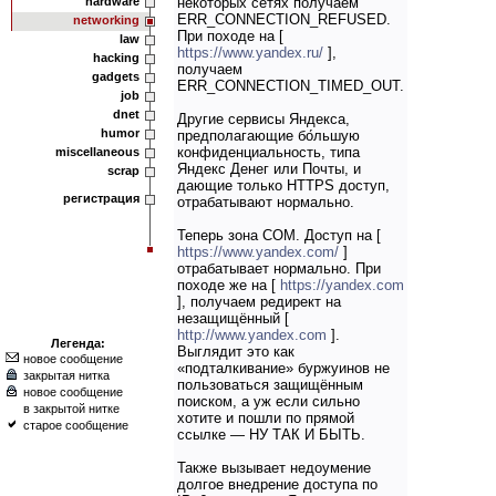
hardware
некоторых сетях получаем
ERR_CONNECTION_REFUSED.
networking
При походе на [
law
https://www.yandex.ru/
],
hacking
получаем
gadgets
ERR_CONNECTION_TIMED_OUT.
job
dnet
Другие сервисы Яндекса,
humor
предполагающие бо́льшую
конфиденциальность, типа
miscellaneous
Яндекс Денег или Почты, и
scrap
дающие только HTTPS доступ,
регистрация
отрабатывают нормально.
Теперь зона COM. Доступ на [
https://www.yandex.com/
]
отрабатывает нормально. При
походе же на [
https://yandex.com
], получаем редирект на
незащищённый [
http://www.yandex.com
].
Легенда:
Выглядит это как
новое сообщение
«подталкивание» буржуинов не
закрытая нитка
пользоваться защищённым
новое сообщение
поиском, а уж если сильно
в закрытой нитке
хотите и пошли по прямой
старое сообщение
ссылке — НУ ТАК И БЫТЬ.
Также вызывает недоумение
долгое внедрение доступа по