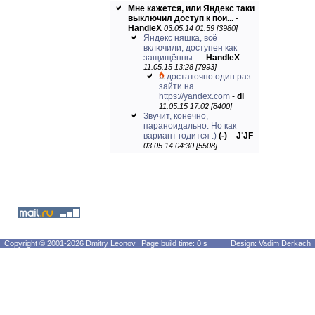
Мне кажется, или Яндекс таки
выключил доступ к пои...
-
HandleX
03.05.14 01:59 [3980]
Яндекс няшка, всё
включили, доступен как
защищённы...
-
HandleX
11.05.15 13:28 [7993]
достаточно один раз
зайти на
https://yandex.com
-
dl
11.05.15 17:02 [8400]
Звучит, конечно,
параноидально. Но как
вариант годится :)
(-)
-
J
'
JF
03.05.14 04:30 [5508]
Copyright © 2001-2026 Dmitry Leonov
Page build time: 0 s
Design: Vadim Derkach