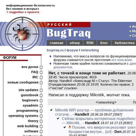
информационная безопасность
без паники и всерьез
подробно о проекте
Ан
Мо
Сп
главная
обзор
RSN
блог
библиотека
bugtraq.ru
/
форум
/
networking
Напоминаю, что масса вопросов по функционирова
ФОРУМ
форума снимается после прочтения
его описания
.
Новичкам также крайне полезно ознакомиться с
дан
все доски
документом
.
FAQ
Нет, с точкой в конце тоже не работает.
20.06
IRC
18:45
Число просмотров: 4619
Автор: HandleX <Александр М.> Статус: The Elderman
новые сообщения
Отредактировано
20.06.16 19:05
Количество правок: 2
<
"чистая" ссылка
>
site updates
Написал в поддержку Mikrotik, молчат пока.
guestbook
beginners
<
>
networking
П
sysadmin
Mikrotik WiFi роутер — проблема добавления
programming
статиче...
-
HandleX
18.06.16 09:07 [3587]
operating systems
Сейчас вскрылись интересные подробнос
theory
— Mikrotik...
-
HandleX
18.07.16 17:15 [8387]
web building
Похоже, что микротик резолвит узел
software
бродкастом внутри...
[url]
-
Den
20.07.16