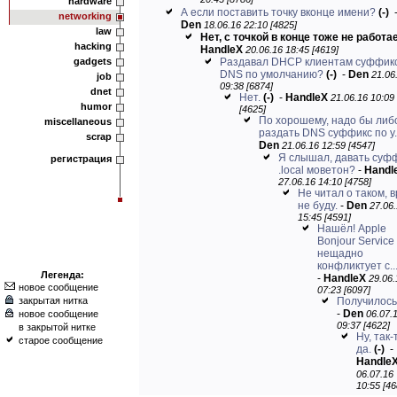
20:43 [8786]
hardware
А если поставить точку вконце имени?
(-)
networking
Den
18.06.16 22:10 [4825]
law
Нет, с точкой в конце тоже не работае
hacking
HandleX
20.06.16 18:45 [4619]
gadgets
Раздавал DHCP клиентам суффик
DNS по умолчанию?
(-)
-
Den
21.06
job
09:38 [6874]
dnet
Нет.
(-)
-
HandleX
21.06.16 10:09
humor
[4625]
По хорошему, надо бы либ
miscellaneous
раздать DNS суффикс по у..
scrap
Den
21.06.16 12:59 [4547]
Я слышал, давать суф
регистрация
.local моветон?
-
Handl
27.06.16 14:10 [4758]
Не читал о таком, 
не буду.
-
Den
27.06
15:45 [4591]
Нашёл! Apple
Bonjour Service
нещадно
конфликтует с..
Легенда:
-
HandleX
29.06.
новое сообщение
07:23 [6097]
закрытая нитка
Получилос
-
Den
новое сообщение
06.07.
09:37 [4622]
в закрытой нитке
Ну, так-
старое сообщение
да.
(-)
-
Handle
06.07.16
10:55 [46