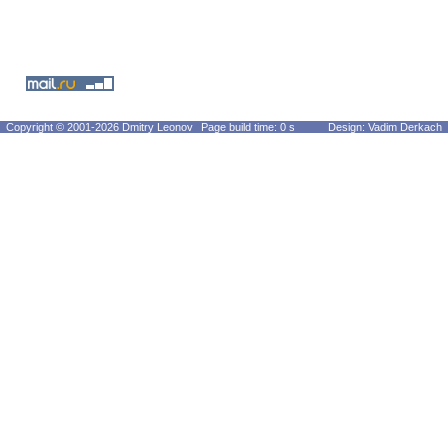
Copyright © 2001-2026 Dmitry Leonov
Page build time: 0 s
Design: Vadim Derkach