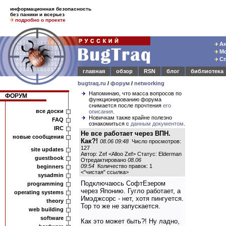
информационная безопасность
без паники и всерьез
подробно о проекте
Ан
Мо
Сп
главная
обзор
RSN
блог
библиотека
bugtraq.ru
/
форум
/
networking
Напоминаю, что масса вопросов по
ФОРУМ
функционированию форума
снимается после прочтения
его
все доски
описания
.
Новичкам также крайне полезно
FAQ
ознакомиться с
данным документом
.
IRC
Не все работает через ВПН.
новые сообщения
Как?!
08.06 09:48
Число просмотров:
127
site updates
Автор: Zef <Alloo Zef> Статус: Elderman
guestbook
Отредактировано
08.06
09:54
Количество правок: 1
beginners
<
"чистая" ссылка
>
sysadmin
Подключаюсь СофтЕзером
programming
через Японию. Гугло работает, а
operating systems
Имэджсорс - нет, хотя пингуется.
theory
Тор то же не запускается.
web building
software
Как это может быть?! Ну ладно,