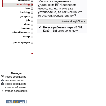
hardware
обломить соединение с
networking
удаленным ВПН-сервером
можно, но, если оно уже
law
установлено, то как можно что-
hacking
то отфильтровать внутри?
gadgets
job
<
>
networking
Поиск
dnet
Не все работает через ВПН.
humor
Как?!
-
Zef
08.06 09:48 [127]
miscellaneous
scrap
регистрация
Легенда:
новое сообщение
закрытая нитка
новое сообщение
в закрытой нитке
старое сообщение