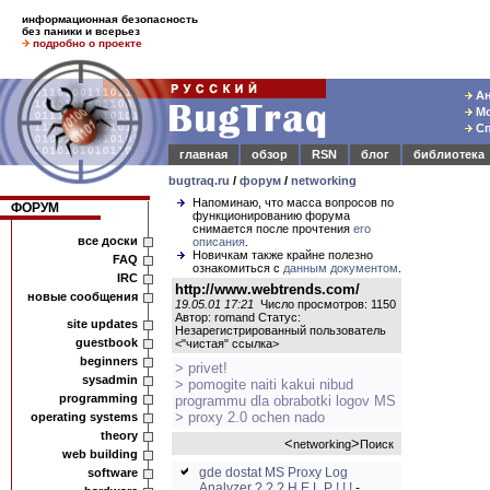
информационная безопасность
без паники и всерьез
подробно о проекте
Ан
Мо
Сп
главная
обзор
RSN
блог
библиотека
bugtraq.ru
/
форум
/
networking
Напоминаю, что масса вопросов по
ФОРУМ
функционированию форума
снимается после прочтения
его
все доски
описания
.
Новичкам также крайне полезно
FAQ
ознакомиться с
данным документом
.
IRC
http://www.webtrends.com/
новые сообщения
19.05.01 17:21
Число просмотров: 1150
Автор: romand Статус:
site updates
Незарегистрированный пользователь
guestbook
<
"чистая" ссылка
>
beginners
> privet!
sysadmin
> pomogite naiti kakui nibud
programming
programmu dla obrabotki logov MS
> proxy 2.0 ochen nado
operating systems
theory
<
>
networking
Поиск
web building
gde dostat MS Proxy Log
software
Analyzer ? ? ? H E L P ! ! !
-