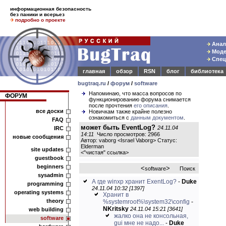
информационная безопасность
без паники и всерьез
подробно о проекте
Анали
Модел
Спец
главная
обзор
RSN
блог
библиотека
bugtraq.ru
/
форум
/
software
Напоминаю, что масса вопросов по
ФОРУМ
функционированию форума снимается
после прочтения
его описания
.
все доски
Новичкам также крайне полезно
ознакомиться с
данным документом
.
FAQ
может быть EventLog?
24.11.04
IRC
14:11
Число просмотров: 2966
новые сообщения
Автор: vaborg <Israel Vaborg> Статус:
Elderman
site updates
<
"чистая" ссылка
>
guestbook
beginners
<
>
software
Поиск
sysadmin
А где winxp хранит ExentLog?
-
Duke
programming
24.11.04 10:32 [1397]
operating systems
Хранит в
theory
%systemroot%\system32\config
-
NKritsky
24.11.04 15:21 [3641]
web building
жалко она не консольная,
software
gui мне не надо...
-
Duke