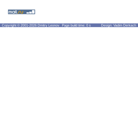
Copyright © 2001-2026 Dmitry Leonov
Page build time: 0 s
Design: Vadim Derkach