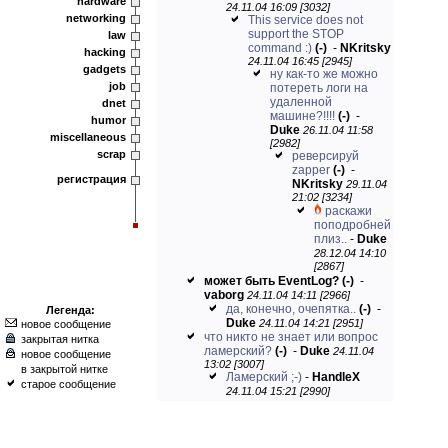
hardware
24.11.04 16:09 [3032]
networking
This service does not
support the STOP
law
command :)
(-)
-
NKritsky
hacking
24.11.04 16:45 [2945]
gadgets
ну как-то же можно
job
потереть логи на
удаленной
dnet
машине?!!!!
(-)
-
humor
Duke
26.11.04 11:58
miscellaneous
[2982]
scrap
реверсируй
zapper
(-)
-
регистрация
NKritsky
29.11.04
21:02 [3234]
раскажи
поподробней
плиз..
-
Duke
28.12.04 14:10
[2867]
может быть EventLog?
(-)
-
vaborg
24.11.04 14:11 [2966]
да, конечно, очепятка..
(-)
-
Легенда:
Duke
24.11.04 14:21 [2951]
новое сообщение
что никто не знает или вопрос
закрытая нитка
ламерский?
(-)
-
Duke
24.11.04
новое сообщение
13:02 [3007]
в закрытой нитке
Ламерский ;-)
-
HandleX
старое сообщение
24.11.04 15:21 [2990]