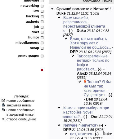
hardware
<
>
software
Поиск
networking
Срочно! помогите с Netware!!
-
law
Duke
21.12.04 11:31 [1565]
hacking
Всем спасибо,
gadgets
разрешилось
перестановкой клиента
job
с...
(-)
-
Duke
23.12.04 14:38
dnet
[2827]
humor
Блин, как мог забыть.
miscellaneous
Хотя пару лет с
Новелом не общаюсь...
-
scrap
DPP
23.12.04 15:55 [2853]
регистрация
Так современные
нетвари только по
tcpip и
работают...
(-)
-
AlexD
28.12.04 06:24
[2889]
Только? Я бы
не был так
категоричен...
Существует...
(-)
Легенда:
-
Den
28.12.04
новое сообщение
16:18 [2919]
закрытая нитка
Какие опции выбирал при
новое сообщение
настройке Novell
в закрытой нитке
клиента?...
(-)
-
Den
21.12.04
старое сообщение
15:26 [3311]
Netware пингуется?
(-)
-
DPP
21.12.04 11:55 [2826]
нет, кажется..
(-)
-
Duke
21.12.04 11:59 [2980]