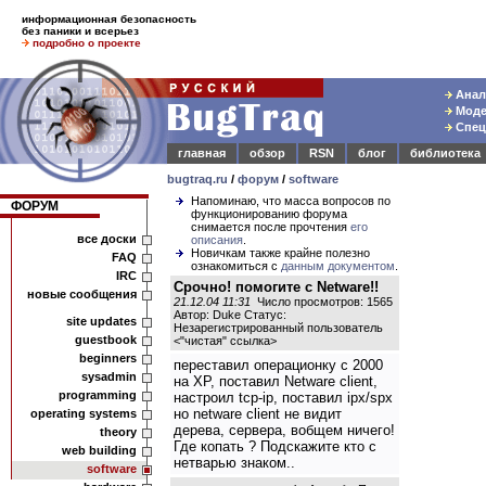
информационная безопасность
без паники и всерьез
подробно о проекте
Анали
Модел
Спец
главная
обзор
RSN
блог
библиотека
bugtraq.ru
/
форум
/
software
Напоминаю, что масса вопросов по
ФОРУМ
функционированию форума
снимается после прочтения
его
все доски
описания
.
Новичкам также крайне полезно
FAQ
ознакомиться с
данным документом
.
IRC
Срочно! помогите с Netware!!
новые сообщения
21.12.04 11:31
Число просмотров: 1565
Автор: Duke Статус:
site updates
Незарегистрированный пользователь
guestbook
<
"чистая" ссылка
>
beginners
переставил операционку с 2000
sysadmin
на XP, поставил Netware client,
programming
настроил tcp-ip, поставил ipx/spx
но netware client не видит
operating systems
дерева, сервера, вобщем ничего!
theory
Где копать ? Подскажите кто с
web building
нетварью знаком..
software