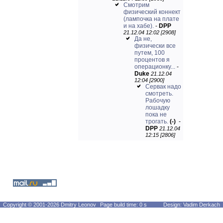
Смотрим
физический коннект
(лампочка на плате
и на хабе).
-
DPP
21.12.04 12:02 [2908]
Да не,
физически все
путем, 100
процентов я
операционку...
-
Duke
21.12.04
12:04 [2900]
Сервак надо
смотреть.
Рабочую
лошадку
пока не
трогать.
(-)
-
DPP
21.12.04
12:15 [2806]
Copyright © 2001-2026 Dmitry Leonov
Page build time: 0 s
Design: Vadim Derkach