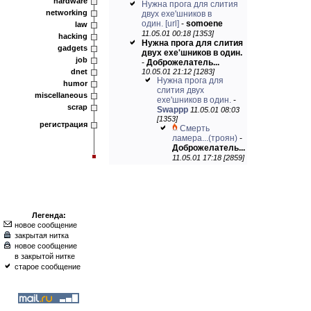
hardware
Нужна прога для слития
networking
двух exe'шников в
один.
[url]
-
somoene
law
11.05.01 00:18 [1353]
hacking
Нужна прога для слития
gadgets
двух exe'шников в один.
job
-
Доброжелатель...
dnet
10.05.01 21:12 [1283]
Нужна прога для
humor
слития двух
miscellaneous
exe'шников в один.
-
scrap
Swappp
11.05.01 08:03
[1353]
регистрация
Смерть
ламера...(троян)
-
Доброжелатель...
11.05.01 17:18 [2859]
Легенда:
новое сообщение
закрытая нитка
новое сообщение
в закрытой нитке
старое сообщение