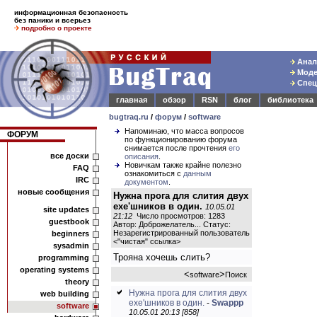
информационная безопасность
без паники и всерьез
подробно о проекте
Анали
Модел
Спец
главная
обзор
RSN
блог
библиотека
bugtraq.ru
/
форум
/
software
Напоминаю, что масса вопросов
ФОРУМ
по функционированию форума
снимается после прочтения
его
все доски
описания
.
Новичкам также крайне полезно
FAQ
ознакомиться с
данным
IRC
документом
.
новые сообщения
Нужна прога для слития двух
exe'шников в один.
10.05.01
site updates
21:12
Число просмотров: 1283
guestbook
Автор: Доброжелатель... Статус:
Незарегистрированный пользователь
beginners
<
"чистая" ссылка
>
sysadmin
Трояна хочешь слить?
programming
operating systems
<
>
software
Поиск
theory
Нужна прога для слития двух
web building
exe'шников в один.
-
Swappp
software
10.05.01 20:13 [858]