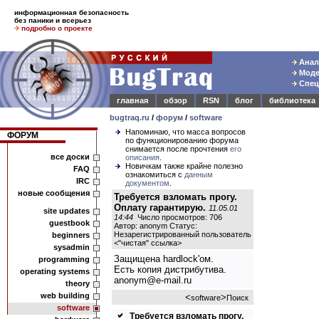
информационная безопасность
без паники и всерьез
подробно о проекте
Анали
Модел
Спец
главная
обзор
RSN
блог
библиотека
bugtraq.ru
/
форум
/
software
Напоминаю, что масса вопросов
ФОРУМ
по функционированию форума
снимается после прочтения
его
все доски
описания
.
Новичкам также крайне полезно
FAQ
ознакомиться с
данным
IRC
документом
.
новые сообщения
Требуется взломать прогу.
Оплату гарантирую.
11.05.01
site updates
14:44
Число просмотров: 706
guestbook
Автор: anonym Статус:
Незарегистрированный пользователь
beginners
<
"чистая" ссылка
>
sysadmin
Защищена hardlock'ом.
programming
Есть копия дистрибутива.
operating systems
anonym@e-mail.ru
theory
web building
<
>
software
Поиск
software
Требуется взломать прогу.