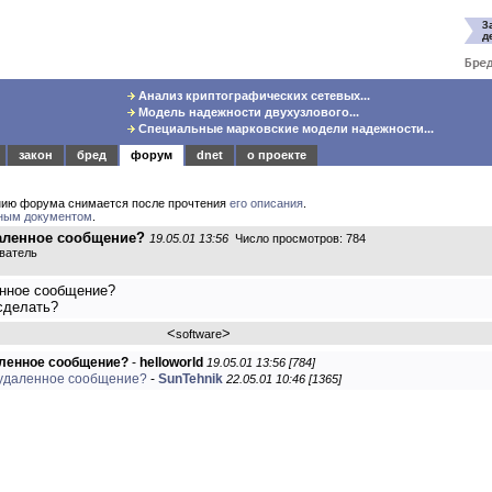
Анализ криптографических сетевых...
Модель надежности двухузлового...
Специальные марковские модели надежности...
закон
бред
форум
dnet
о проекте
нию форума снимается после прочтения
его описания
.
ным документом
.
аленное сообщение?
19.05.01 13:56
Число просмотров: 784
ователь
енное сообщение?
 сделать?
<
>
software
аленное сообщение?
-
helloworld
19.05.01 13:56 [784]
 удаленное сообщение?
-
SunTehnik
22.05.01 10:46 [1365]