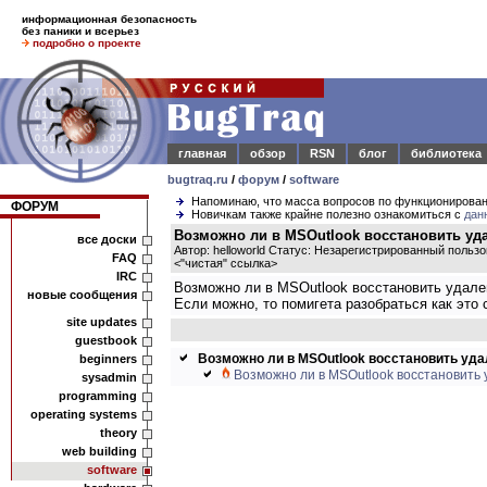
информационная безопасность
без паники и всерьез
подробно о проекте
главная
обзор
RSN
блог
библиотека
bugtraq.ru
/
форум
/
software
Напоминаю, что масса вопросов по функционирова
ФОРУМ
Новичкам также крайне полезно ознакомиться с
дан
Возможно ли в MSOutlook восстановить уд
все доски
Автор: helloworld Статус: Незарегистрированный польз
FAQ
<
"чистая" ссылка
>
IRC
Возможно ли в MSOutlook восстановить удал
новые сообщения
Если можно, то помигета разобраться как это
site updates
guestbook
Возможно ли в MSOutlook восстановить уд
beginners
Возможно ли в MSOutlook восстановить
sysadmin
programming
operating systems
theory
web building
software