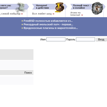
FreeBSD полностью избавляется от...
Рекордный июльский патч - первая...
Вредоносные плагины в маркетплейсе...
Имя
Пароль
Поиск