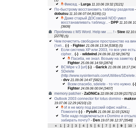
(1)
Фиксед.
-
Lurga
11.10.06 19:32 [3121]
По-быстрому восстановить таблицу разделов
-
dobutsu
11.10.06 07:04 [6195]
(1)
Даже старый ДОСовский NDD умел
восстанавливать таблицу...
-
DPP
11.10.06 1
[3609]
Проблема с MS Word. Help ми ...... !
-
Stee
02.10.
[2278]
(5)
Чем почистить свободное пространство на ви
(тип...
(-)
-
Fighter
21.09.06 13:34 [5383]
(5)
Если система XP или 2003, то все уже есть
cipher...
(-)
-
wildwind
24.09.06 22:58 [3675]
Пасиба, не знал. Возьму на заметку.
(
Fighter
25.09.06 14:59 [2874]
BCWipe v.3
[url]
(-)
-
Garick
21.09.06 18:17 [34
SDelete
(http://www.sysinternals.com/Utilities/SDelete.
-
dvv
21.09.06 14:47 [5821]
Всем спасибо, sdelete - то что нужно.
(-
Fighter
24.09.06 00:04 [3407]
memory patcher
-
ZaDNiCa
22.09.06 13:09 [2175]
(
Outlook 2003 connector for lotus domino
-
maksv
19.07.06 12:29 [4210]
(2)
И я не могу под русский офис найти....
Помогите
(-)
-
PytoN
21.09.06 11:03 [3261]
Тебе надо подключаться к Domino и отсыла
забирать почту?
-
Den
19.07.06 12:37 [3548]
|
|
|
|
|
|
|
|
|
«
1
2
3
4
5
6
7
8
9
10