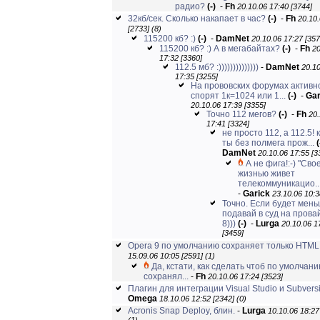
радио?
(-)
-
Fh
20.10.06 17:40 [3744]
32кб/сек. Сколько накапает в час?
(-)
-
Fh
20.10.
[2733]
(8)
115200 кб? :)
(-)
-
DamNet
20.10.06 17:27 [357
115200 кб? :) А в мегабайтах?
(-)
-
Fh
20
17:32 [3360]
112.5 мб? :))))))))))))))
-
DamNet
20.1
17:35 [3255]
На прововских форумах активн
спорят 1к=1024 или 1...
(-)
-
Gar
20.10.06 17:39 [3355]
Точно 112 мегов?
(-)
-
Fh
20.
17:41 [3324]
не просто 112, а 112.5! 
ты без полмега прож...
(
DamNet
20.10.06 17:55 [3
А не фига!:-) "Сво
жизнью живет
телекоммуникацио..
-
Garick
23.10.06 10:3
Точно. Если будет мень
подавай в суд на прова
8)))
(-)
-
Lurga
20.10.06 1
[3459]
Opera 9 по умолчанию сохраняет только HTML
15.09.06 10:05 [2591]
(1)
Да, кстати, как сделать чтоб по умолчан
сохранял...
-
Fh
20.10.06 17:24 [3523]
Плагин для интеграции Visual Studio и Subvers
Omega
18.10.06 12:52 [2342]
(0)
Acronis Snap Deploy, блин.
-
Lurga
10.10.06 18:27