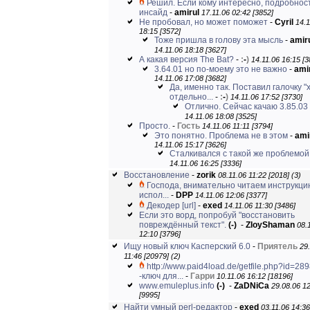
Решил. Если кому интересно, подробнос
инсайд
-
amirul
17.11.06 02:42 [3852]
Не пробовал, но может поможет
-
Cyril
14.1
18:15 [3572]
Тоже пришла в голову эта мысль
-
amir
14.11.06 18:18 [3627]
А какая версия The Bat?
-
:
-
)
14.11.06 16:15 [3
3.64.01 но по-моему это не важно
-
ami
14.11.06 17:08 [3682]
Да, именно так. Поставил галочку "
отдельно...
-
:
-
)
14.11.06 17:52 [3730]
Отлично. Сейчас качаю 3.85.03
14.11.06 18:08 [3525]
Просто.
-
Гость
14.11.06 11:11 [3794]
Это понятно. Проблема не в этом
-
ami
14.11.06 15:17 [3626]
Сталкивался с такой же проблемой
14.11.06 16:25 [3336]
Восстановление
-
zorik
08.11.06 11:22 [2018]
(3)
Господа, внимательно читаем инструкци
испол...
-
DPP
14.11.06 12:06 [3377]
Декодер
[url]
-
exed
14.11.06 11:30 [3486]
Если это ворд, попробуй "восстановить
повреждённый текст".
(-)
-
ZloyShaman
08.
12:10 [3796]
Ищу новый ключ Касперский 6.0
-
Приятель
29
11:46 [20979]
(2)
http://www.paid4load.de/getfile.php?id=28
-ключ для...
-
Гарри
10.11.06 16:12 [18196]
www.emuleplus.info
(-)
-
ZaDNiCa
29.08.06 1
[9995]
Найти умный perl-редактор
-
exed
03.11.06 14:36