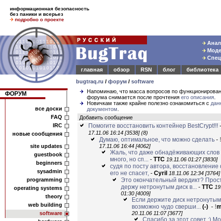
информационная безопасность
без паники и всерьез
подробно о проекте
Анали
Модел
Спец
главная
обзор
RSN
блог
библиотека
bugtraq.ru
/
форум
/
software
Напоминаю, что масса вопросов по функционирова
ФОРУМ
форума снимается после прочтения
его описания
.
Новичкам также крайне полезно ознакомиться с
дан
все доски
документом
.
FAQ
Добавить сообщение
IRC
Помогите восстановить контейнер BestCrypt!!!
17.11.06 16:14 [3538]
(8)
новые сообщения
Думаю, оптимальное, что можно сделать
-
site updates
17.11.06 16:44 [4062]
Жаль, что даже обнадёживающих слов
guestbook
много, но сп...
-
TTC
19.11.06 01:27 [3830]
beginners
судя по посту автора, восстановление
sysadmin
его не спасет,
-
Cyril
18.11.06 12:34 [3764]
programming
Это окончательный вердикт? Прос
держу нетронутым диск в...
-
TTC
19
operating systems
01:30 [4009]
theory
Если держите диск нетронутым
web building
возможно чудо сверши...
(-)
-
!
software
20.11.06 11:07 [3677]
Спасибо за этот совет :) М