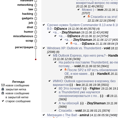
hardware
конкретный вопрос по нему
networking
20.11.06 11:49 [3831]
law
Можно )
-
!
mm
20.11.06 1
[3707]
hacking
Спасибо и за это!
gadgets
22.11.06 12:16 [3544]
job
Срочно нужен System Commander 8.13 или 8.1
dnet
8.0
-
DjDance
19.11.06 06:49 [3578]
(4)
humor
<a...
-
ZloyShaman
19.11.06 11:43 [4198]
<a...
-
DjDance
miscellaneous
20.11.06 11:14 [3754]
<a...
-
ZloyShaman
20.11.06 12:17 [405
scrap
<a...
-
DjDance
21.11.06 08:04 [3
регистрация
Windows XP: Outlook vs. Thunderbird
-
void
18.11
[2598]
(8)
M$ Outlook Express, про него речь?
-
Handl
19.11.06 12:06 [3436]
На работе поставлю Thunderbird, во-п
потому...
-
void
20.11.06 02:50 [3641]
После SP2 в XP есть обновления
OE, и кое-какие...
(-)
-
HandleX
20.11
[3539]
ИМНО: Outlook однозначно в корзину, без
Легенда:
вариантов
(-)
-
leo
18.11.06 19:38 [3501]
новое сообщение
80 Это почему?
(-)
-
Fighter
19.11.06 19:
закрытая нитка
а Thunderbird уже научился
новое сообщение
синхронизироваться с по...
(-)
-
dl
19.11
в закрытой нитке
[3606]
старое сообщение
А ты обоснуй.
(-)
-
ZloyShaman
19.11.06
[3686]
Спасибо.
-
void
19.11.06 01:21 [3574]
Миграция с The Bat!
-
amirul
14.11.06 05:56 [3498]