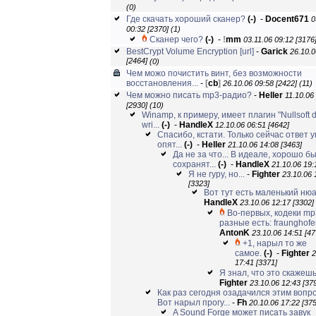
(0)
Где скачать хороший сканер?
(-)
-
Docent671
0
00:32 [2370]
(1)
Сканер чего?
(-)
-
!
mm
03.11.06 09:12 [3176
BestCrypt Volume Encryption
[url]
-
Garick
26.10.0
[2464]
(0)
Чем можо почистить винт, без возможности
восстановления...
-
[
cb
]
26.10.06 09:58 [2422]
(11)
Чем можно писать mp3-радио?
-
Heller
11.10.06
[2930]
(10)
Winamp, к примеру, имеет плагин "Nullsoft d
wri...
(-)
-
HandleX
12.10.06 06:51 [4642]
Спасибо, кстати. Только сейчас ответ у
опят...
(-)
-
Heller
21.10.06 14:08 [3463]
Да не за что... В идеале, хорошо б
сохранят...
(-)
-
HandleX
21.10.06 19:
Я не гуру, но...
-
Fighter
23.10.06 
[3323]
Вот тут есть маленький нюан
HandleX
23.10.06 12:17 [3302]
Во-первых, кодеки mp
разные есть: fraunghofer,
AntonK
23.10.06 14:51 [47
+1, нарыл то же
самое.
(-)
-
Fighter
2
17:41 [3371]
Я знал, что это скажешь!
Fighter
23.10.06 12:43 [37
Как раз сегодня озадачился этим вопр
Вот нарыл прогу...
-
Fh
20.10.06 17:22 [375
A Sound Forge может писать завук